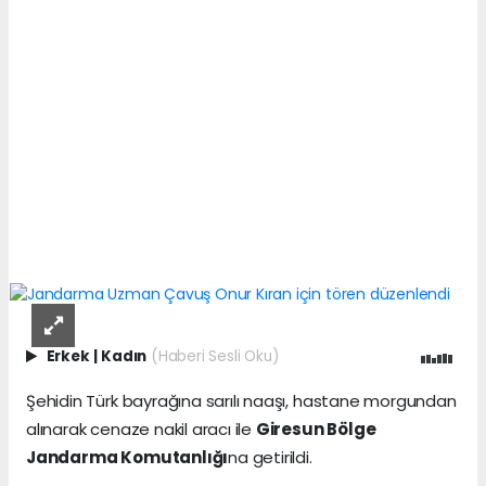
Erkek
|
Kadın
(Haberi Sesli Oku)
Şehidin Türk bayrağına sarılı naaşı, hastane morgundan
alınarak cenaze nakil aracı ile
Giresun Bölge
Jandarma Komutanlığı
na getirildi.