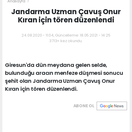
Anasayfa
Jandarma Uzman Çavuş Onur
Kıran için tören düzenlendi
24.08.2020 - 11:04, Güncelleme: 18.05.2021 - 14:25
3713+ kez okundu.
Giresun'da dün meydana gelen selde,
bulunduğu aracın menfeze düşmesi sonucu
şehit olan Jandarma Uzman Çavuş Onur
Kıran için tören düzenlendi.
ABONE OL