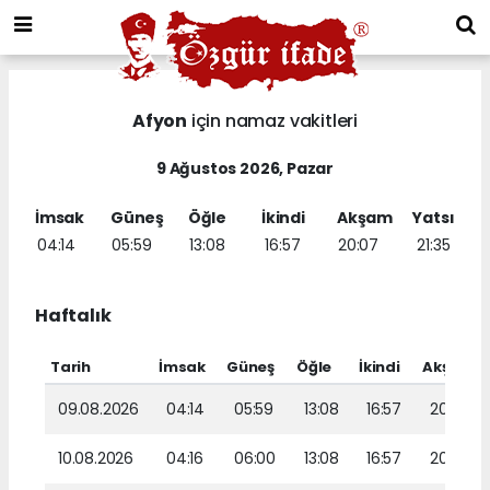
Afyon
için namaz vakitleri
9 Ağustos 2026, Pazar
İmsak
Güneş
Öğle
İkindi
Akşam
Yatsı
04:14
05:59
13:08
16:57
20:07
21:35
Haftalık
Tarih
İmsak
Güneş
Öğle
İkindi
Akşam
09.08.2026
04:14
05:59
13:08
16:57
20:07
10.08.2026
04:16
06:00
13:08
16:57
20:06