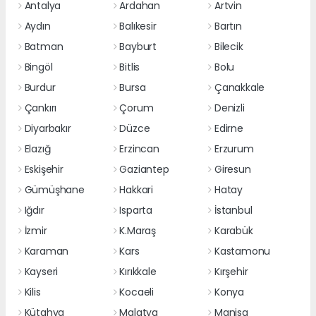
Antalya
Ardahan
Artvin
Aydın
Balıkesir
Bartın
Batman
Bayburt
Bilecik
Bingöl
Bitlis
Bolu
Burdur
Bursa
Çanakkale
Çankırı
Çorum
Denizli
Diyarbakır
Düzce
Edirne
Elazığ
Erzincan
Erzurum
Eskişehir
Gaziantep
Giresun
Gümüşhane
Hakkari
Hatay
Iğdır
Isparta
İstanbul
İzmir
K.Maraş
Karabük
Karaman
Kars
Kastamonu
Kayseri
Kırıkkale
Kırşehir
Kilis
Kocaeli
Konya
Kütahya
Malatya
Manisa