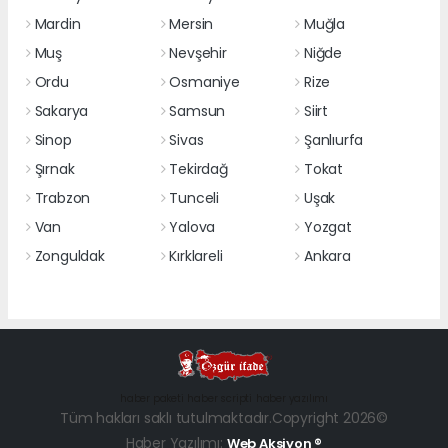
Mardin
Mersin
Muğla
Muş
Nevşehir
Niğde
Ordu
Osmaniye
Rize
Sakarya
Samsun
Siirt
Sinop
Sivas
Şanlıurfa
Şırnak
Tekirdağ
Tokat
Trabzon
Tunceli
Uşak
Van
Yalova
Yozgat
Zonguldak
Kırklareli
Ankara
haber paketi
haber scripti
haber yazılımı
Tüm hakları saklı tutulmaktadır.Copyright 2026©
Haber Yazılımı:
Web Aksiyon ®