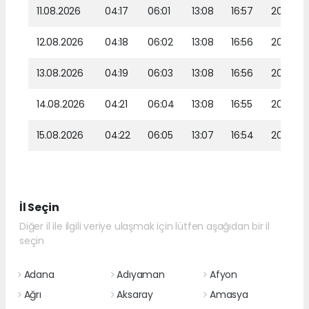
11.08.2026
04:17
06:01
13:08
16:57
20:05
12.08.2026
04:18
06:02
13:08
16:56
20:03
13.08.2026
04:19
06:03
13:08
16:56
20:02
14.08.2026
04:21
06:04
13:08
16:55
20:01
15.08.2026
04:22
06:05
13:07
16:54
20:00
İl Seçin
Diğer il ile ilgili veriye ulaşmak için lütfen aşağıdan bir il
seçin
Adana
Adıyaman
Afyon
Ağrı
Aksaray
Amasya