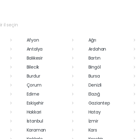
r il seçin
Afyon
Ağrı
Antalya
Ardahan
Balıkesir
Bartın
Bilecik
Bingöl
Burdur
Bursa
Çorum
Denizli
Edirne
Elazığ
Eskişehir
Gaziantep
Hakkari
Hatay
İstanbul
İzmir
Karaman
Kars
Kırıkkale
Kırşehir