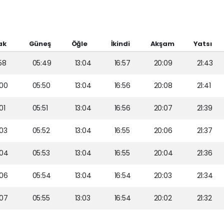
ak
Güneş
Öğle
İkindi
Akşam
Yatsı
58
05:49
13:04
16:57
20:09
21:43
00
05:50
13:04
16:56
20:08
21:41
01
05:51
13:04
16:56
20:07
21:39
03
05:52
13:04
16:55
20:06
21:37
:04
05:53
13:04
16:55
20:04
21:36
06
05:54
13:04
16:54
20:03
21:34
07
05:55
13:03
16:54
20:02
21:32