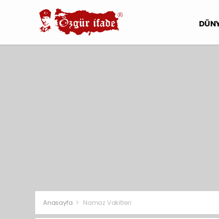
DÜN
Anasayfa
Namaz Vakitleri