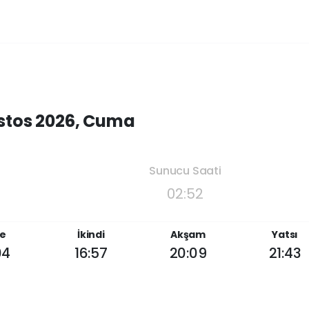
stos 2026, Cuma
Sunucu Saati
02:52
e
İkindi
Akşam
Yatsı
04
16:57
20:09
21:43