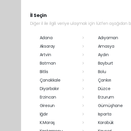
İl Seçin
Diğer il ile ilgili veriye ulaşmak için lütfen aşağıdan bi
Adana
Adıyaman
Aksaray
Amasya
Artvin
Aydın
Batman
Bayburt
Bitlis
Bolu
Çanakkale
Çankırı
Diyarbakır
Düzce
Erzincan
Erzurum
Giresun
Gümüşhane
Iğdır
Isparta
K.Maraş
Karabük
Kastamonu
Kayseri