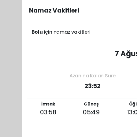
Namaz Vakitleri
Bolu
için namaz vakitleri
7 Ağu
Azanına Kalan Süre
23:52
İmsak
Güneş
Öğl
03:58
05:49
13: