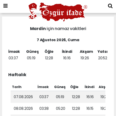
Mardin
için namaz vakitleri
7 Ağustos 2026, Cuma
İmsak
Güneş
Öğle
İkindi
Akşam
Yatsı
03:37
05:19
12:28
16:16
19:26
20:52
Haftalık
Tarih
İmsak
Güneş
Öğle
İkindi
Akşam
Y
07.08.2026
03:37
05:19
12:28
16:16
19:26
08.08.2026
03:38
05:20
12:28
16:15
19:25