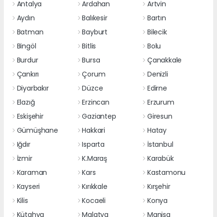
Antalya
Ardahan
Artvin
Aydın
Balıkesir
Bartın
Batman
Bayburt
Bilecik
Bingöl
Bitlis
Bolu
Burdur
Bursa
Çanakkale
Çankırı
Çorum
Denizli
Diyarbakır
Düzce
Edirne
Elazığ
Erzincan
Erzurum
Eskişehir
Gaziantep
Giresun
Gümüşhane
Hakkari
Hatay
Iğdır
Isparta
İstanbul
İzmir
K.Maraş
Karabük
Karaman
Kars
Kastamonu
Kayseri
Kırıkkale
Kırşehir
Kilis
Kocaeli
Konya
Kütahya
Malatya
Manisa