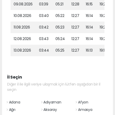
09.08.2026
03:39
05:21
12:28
16:15
19:24
10.08.2026
03:40
05:22
12:27
16:14
19:22
11.08.2026
03:42
05:23
12:27
16:14
19:21
12.08.2026
03:43
05:24
12:27
16:14
19:20
13.08.2026
03:44
05:25
12:27
16:13
19:19
İl Seçin
Diğer il ile ilgili veriye ulaşmak için lütfen aşağıdan bir il
seçin
Adana
Adıyaman
Afyon
Ağrı
Aksaray
Amasya