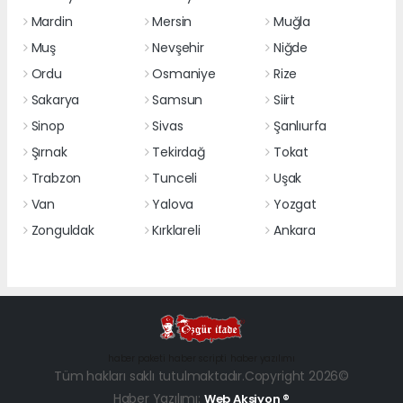
Mardin
Mersin
Muğla
Muş
Nevşehir
Niğde
Ordu
Osmaniye
Rize
Sakarya
Samsun
Siirt
Sinop
Sivas
Şanlıurfa
Şırnak
Tekirdağ
Tokat
Trabzon
Tunceli
Uşak
Van
Yalova
Yozgat
Zonguldak
Kırklareli
Ankara
haber paketi
haber scripti
haber yazılımı
Tüm hakları saklı tutulmaktadır.Copyright 2026©
Haber Yazılımı:
Web Aksiyon ®