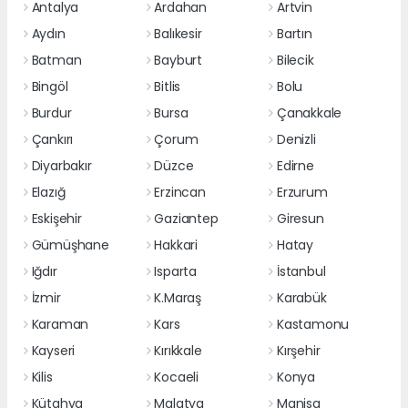
Antalya
Ardahan
Artvin
Aydın
Balıkesir
Bartın
Batman
Bayburt
Bilecik
Bingöl
Bitlis
Bolu
Burdur
Bursa
Çanakkale
Çankırı
Çorum
Denizli
Diyarbakır
Düzce
Edirne
Elazığ
Erzincan
Erzurum
Eskişehir
Gaziantep
Giresun
Gümüşhane
Hakkari
Hatay
Iğdır
Isparta
İstanbul
İzmir
K.Maraş
Karabük
Karaman
Kars
Kastamonu
Kayseri
Kırıkkale
Kırşehir
Kilis
Kocaeli
Konya
Kütahya
Malatya
Manisa