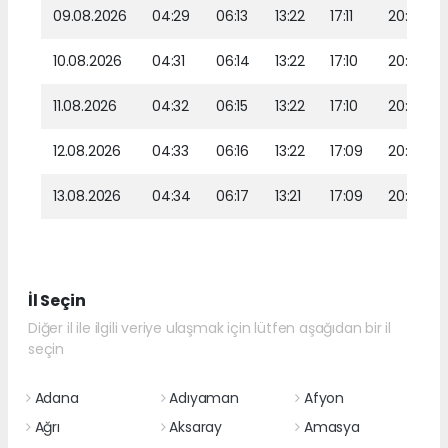
09.08.2026
04:29
06:13
13:22
17:11
20:20
10.08.2026
04:31
06:14
13:22
17:10
20:19
11.08.2026
04:32
06:15
13:22
17:10
20:18
12.08.2026
04:33
06:16
13:22
17:09
20:16
13.08.2026
04:34
06:17
13:21
17:09
20:15
İl Seçin
Diğer il ile ilgili veriye ulaşmak için lütfen aşağıdan bir il
seçin
Adana
Adıyaman
Afyon
Ağrı
Aksaray
Amasya