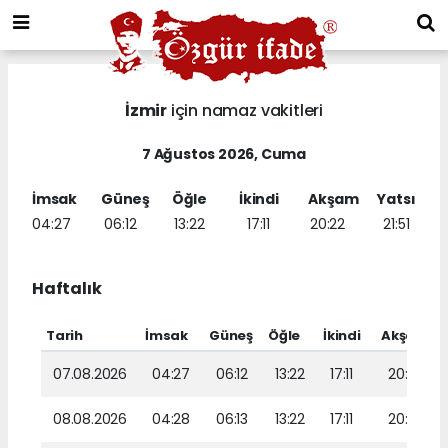
İzmir
için namaz vakitleri
7 Ağustos 2026, Cuma
İmsak
Güneş
Öğle
İkindi
Akşam
Yatsı
04:27
06:12
13:22
17:11
20:22
21:51
Haftalık
Tarih
İmsak
Güneş
Öğle
İkindi
Akşam
07.08.2026
04:27
06:12
13:22
17:11
20:22
08.08.2026
04:28
06:13
13:22
17:11
20:21