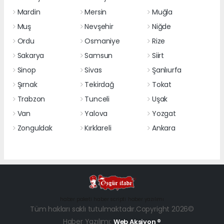
Mardin
Mersin
Muğla
Muş
Nevşehir
Niğde
Ordu
Osmaniye
Rize
Sakarya
Samsun
Siirt
Sinop
Sivas
Şanlıurfa
Şırnak
Tekirdağ
Tokat
Trabzon
Tunceli
Uşak
Van
Yalova
Yozgat
Zonguldak
Kırklareli
Ankara
haber paketi
haber scripti
haber yazılımı
Tüm hakları saklı tutulmaktadır.Copyright 2026©
Haber Yazılımı:
Web Aksiyon ®