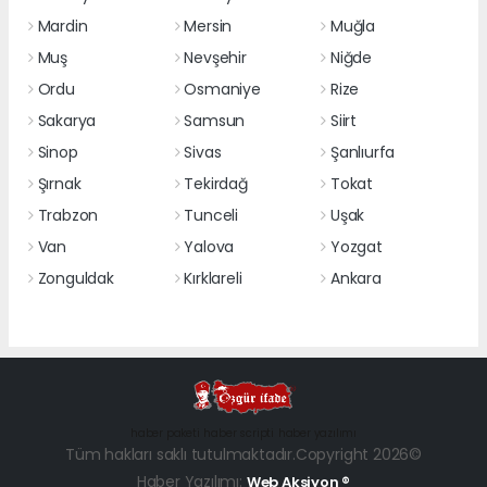
Mardin
Mersin
Muğla
Muş
Nevşehir
Niğde
Ordu
Osmaniye
Rize
Sakarya
Samsun
Siirt
Sinop
Sivas
Şanlıurfa
Şırnak
Tekirdağ
Tokat
Trabzon
Tunceli
Uşak
Van
Yalova
Yozgat
Zonguldak
Kırklareli
Ankara
haber paketi
haber scripti
haber yazılımı
Tüm hakları saklı tutulmaktadır.Copyright 2026©
Haber Yazılımı:
Web Aksiyon ®