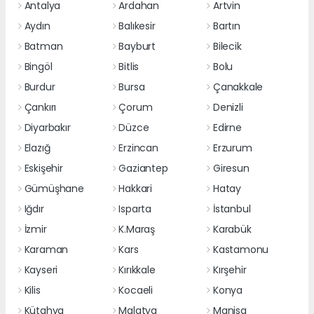
Antalya
Ardahan
Artvin
Aydın
Balıkesir
Bartın
Batman
Bayburt
Bilecik
Bingöl
Bitlis
Bolu
Burdur
Bursa
Çanakkale
Çankırı
Çorum
Denizli
Diyarbakır
Düzce
Edirne
Elazığ
Erzincan
Erzurum
Eskişehir
Gaziantep
Giresun
Gümüşhane
Hakkari
Hatay
Iğdır
Isparta
İstanbul
İzmir
K.Maraş
Karabük
Karaman
Kars
Kastamonu
Kayseri
Kırıkkale
Kırşehir
Kilis
Kocaeli
Konya
Kütahya
Malatya
Manisa