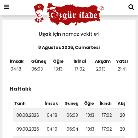
Uşak
için namaz vakitleri
8 Ağustos 2026, Cumartesi
İmsak
Güneş
Öğle
İkindi
Akşam
Yatsı
04:18
06:03
13:13
17:02
20:13
21:41
Haftalık
Tarih
İmsak
Güneş
Öğle
İkindi
Akşam
08.08.2026
04:18
06:03
13:13
17:02
20:13
09.08.2026
04:19
06:04
13:13
17:02
20:11