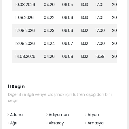
10.08.2026
04:20
06:05
13:13
17:01
20:10
11.08.2026
04:22
06:06
13:13
17:01
20:09
12.08.2026
04:23
06:06
13:12
17:00
20:08
13.08.2026
04:24
06:07
13:12
17:00
20:07
14.08.2026
04:26
06:08
13:12
16:59
20:05
İl Seçin
Diğer il ile ilgili veriye ulaşmak için lütfen aşağıdan bir il
seçin
Adana
Adıyaman
Afyon
Ağrı
Aksaray
Amasya