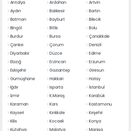
Antalya
Ardahan
Artvin
Aydın
Balıkesir
Bartın
Batman
Bayburt
Bilecik
Bingöl
Bitlis
Bolu
Burdur
Bursa
Çanakkale
Çankırı
Çorum
Denizli
Diyarbakır
Düzce
Edirne
Elazığ
Erzincan
Erzurum
Eskişehir
Gaziantep
Giresun
Gümüşhane
Hakkari
Hatay
Iğdır
Isparta
İstanbul
İzmir
K.Maraş
Karabük
Karaman
Kars
Kastamonu
Kayseri
Kırıkkale
Kırşehir
Kilis
Kocaeli
Konya
Kütahya
Malatya
Manisa