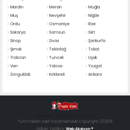
Mardin
Mersin
Muğla
Muş
Nevşehir
Niğde
Ordu
Osmaniye
Rize
Sakarya
Samsun
Siirt
Sinop
Sivas
Şanlıurfa
Şırnak
Tekirdağ
Tokat
Trabzon
Tunceli
Uşak
Van
Yalova
Yozgat
Zonguldak
Kırklareli
Ankara
haber paketi
haber scripti
haber yazılımı
Tüm hakları saklı tutulmaktadır.Copyright 2026©
Haber Yazılımı:
Web Aksiyon ®