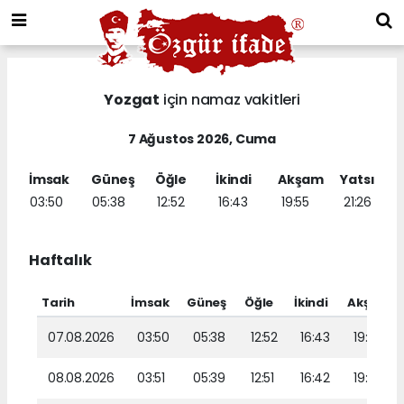
Yozgat
için namaz vakitleri
7 Ağustos 2026, Cuma
İmsak
Güneş
Öğle
İkindi
Akşam
Yatsı
03:50
05:38
12:52
16:43
19:55
21:26
Haftalık
Tarih
İmsak
Güneş
Öğle
İkindi
Akşam
07.08.2026
03:50
05:38
12:52
16:43
19:55
08.08.2026
03:51
05:39
12:51
16:42
19:53