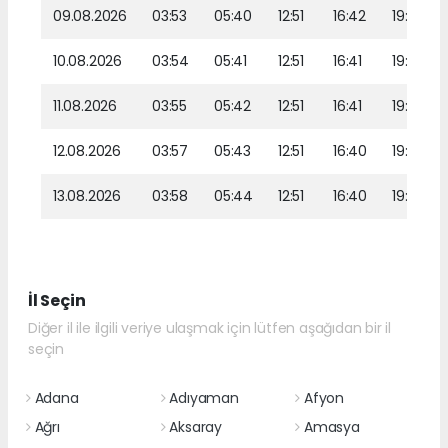
09.08.2026
03:53
05:40
12:51
16:42
19:52
10.08.2026
03:54
05:41
12:51
16:41
19:51
11.08.2026
03:55
05:42
12:51
16:41
19:50
12.08.2026
03:57
05:43
12:51
16:40
19:48
13.08.2026
03:58
05:44
12:51
16:40
19:47
İl Seçin
Diğer il ile ilgili veriye ulaşmak için lütfen aşağıdan bir il
seçin
Adana
Adıyaman
Afyon
Ağrı
Aksaray
Amasya