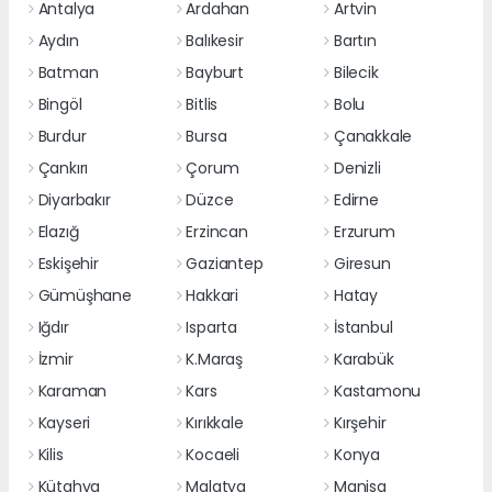
Antalya
Ardahan
Artvin
Aydın
Balıkesir
Bartın
Batman
Bayburt
Bilecik
Bingöl
Bitlis
Bolu
Burdur
Bursa
Çanakkale
Çankırı
Çorum
Denizli
Diyarbakır
Düzce
Edirne
Elazığ
Erzincan
Erzurum
Eskişehir
Gaziantep
Giresun
Gümüşhane
Hakkari
Hatay
Iğdır
Isparta
İstanbul
İzmir
K.Maraş
Karabük
Karaman
Kars
Kastamonu
Kayseri
Kırıkkale
Kırşehir
Kilis
Kocaeli
Konya
Kütahya
Malatya
Manisa