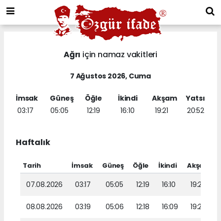
Ağrı
için namaz vakitleri
7 Ağustos 2026, Cuma
İmsak
Güneş
Öğle
İkindi
Akşam
Yatsı
03:17
05:05
12:19
16:10
19:21
20:52
Haftalık
Tarih
İmsak
Güneş
Öğle
İkindi
Akşam
Y
07.08.2026
03:17
05:05
12:19
16:10
19:21
08.08.2026
03:19
05:06
12:18
16:09
19:20