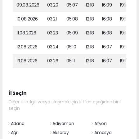
09.08.2026
03:20
05:07
12:18
16:09
19:19
10.08.2026
03:21
05:08
12:18
16:08
19:18
11.08.2026
03:23
05:09
12:18
16:08
19:17
12.08.2026
03:24
05:10
12:18
16:07
19:15
13.08.2026
03:26
05:11
12:18
16:07
19:14
İl Seçin
Diğer il ile ilgili veriye ulaşmak için lütfen aşağıdan bir il
seçin
Adana
Adıyaman
Afyon
Ağrı
Aksaray
Amasya