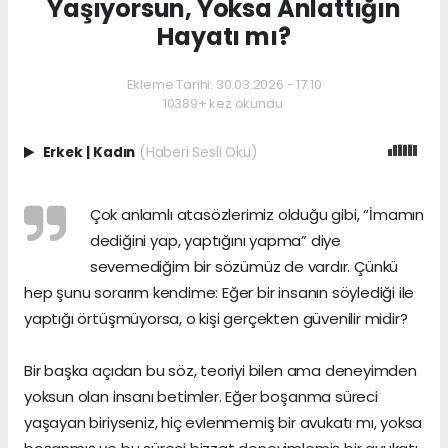
Yaşıyorsun, Yoksa Anlattığın
Hayatı mı?
Ekleme Tarihi: 30.03.2026 - 17:10
10389+ kez okundu.
Erkek
|
Kadın
(Haberi Sesli Oku)
Çok anlamlı atasözlerimiz olduğu gibi, “İmamın
dediğini yap, yaptığını yapma” diye
sevemediğim bir sözümüz de vardır. Çünkü
hep şunu sorarım kendime: Eğer bir insanın söylediği ile
yaptığı örtüşmüyorsa, o kişi gerçekten güvenilir midir?
Bir başka açıdan bu söz, teoriyi bilen ama deneyimden
yoksun olan insanı betimler. Eğer boşanma süreci
yaşayan biriyseniz, hiç evlenmemiş bir avukatı mı, yoksa