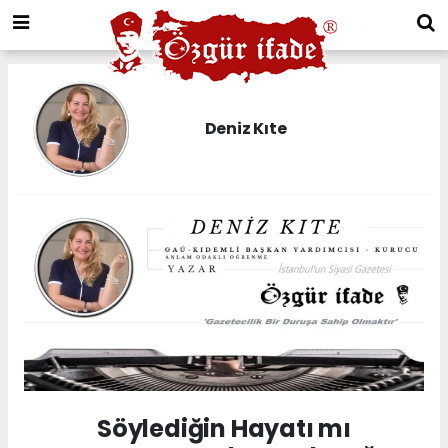
Deniz Kıte
Söylediğin Hayatı mı