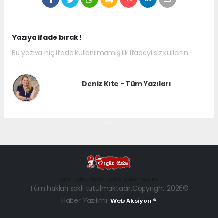
Yazıya ifade bırak !
Bu yazıya hiç ifade kullanılmamış ilk ifadeyi siz kullanın.
Deniz Kıte - Tüm Yazıları
haber paketi
haber scripti
haber yazılımı
Tüm hakları saklı tutulmaktadır.Copyright 2026©
Haber Yazılımı:
Web Aksiyon ®