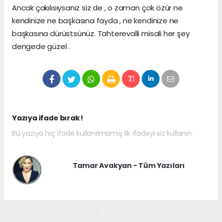
Ancak çakılısıysanız siz de , o zaman çok özür ne
kendinize ne başkasına fayda , ne kendinize ne
başkasına dürüstsünüz. Tahterevalli misali her şey
dengede güzel .
Yazıya ifade bırak !
Bu yazıya hiç ifade kullanılmamış ilk ifadeyi siz kullanın.
Tamar Avakyan - Tüm Yazıları