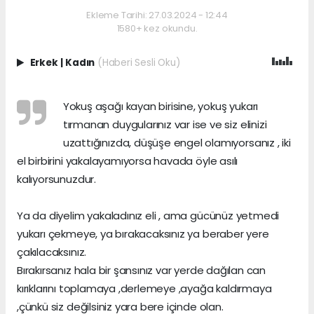
Ekleme Tarihi: 27.03.2024 - 12:44
1580+ kez okundu.
Erkek
|
Kadın
(Haberi Sesli Oku)
Yokuş aşağı kayan birisine, yokuş yukarı
tırmanan duygularınız var ise ve siz elinizi
uzattığınızda, düşüşe engel olamıyorsanız , iki
el birbirini yakalayamıyorsa havada öyle asılı
kalıyorsunuzdur.
Ya da diyelim yakaladınız eli , ama gücünüz yetmedi
yukarı çekmeye, ya bırakacaksınız ya beraber yere
çakılacaksınız.
Bırakırsanız hala bir şansınız var yerde dağılan can
kırıklarını toplamaya ,derlemeye ,ayağa kaldırmaya
,çünkü siz değilsiniz yara bere içinde olan.