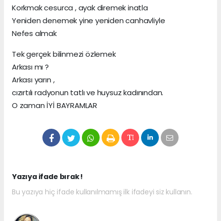
Korkmak cesurca , ayak diremek inatla
Yeniden denemek yine yeniden canhavliyle
Nefes almak
Tek gerçek bilinmezi özlemek
Arkası mı ?
Arkası yarın ,
cızırtılı radyonun tatlı ve huysuz kadınından.
O zaman İYİ BAYRAMLAR
Yazıya ifade bırak !
Bu yazıya hiç ifade kullanılmamış ilk ifadeyi siz kullanın.