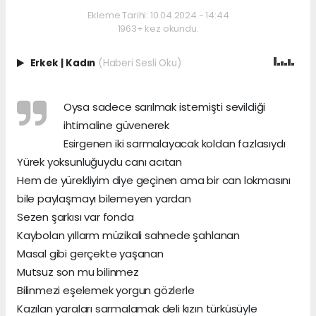
Ekleme Tarihi: 10.04.2024 - 14:44
1963+ kez okundu.
Erkek
|
Kadın
(Haberi Sesli Oku)
Oysa sadece sarılmak istemişti sevildiği
ihtimaline güvenerek
Esirgenen iki sarmalayacak koldan fazlasıydı
Yürek yoksunluğuydu canı acıtan
Hem de yürekliyim diye geçinen ama bir can lokmasını
bile paylaşmayı bilemeyen yardan
Sezen şarkısı var fonda
Kaybolan yıllarm müzikali sahnede şahlanan
Masal gibi gerçekte yaşanan
Mutsuz son mu bilinmez
Bilinmezi eşelemek yorgun gözlerle
Kazılan yaraları sarmalamak deli kızın türküsüyle