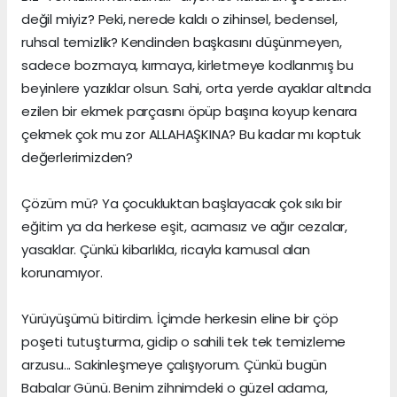
değil miyiz? Peki, nerede kaldı o zihinsel, bedensel,
ruhsal temizlik? Kendinden başkasını düşünmeyen,
sadece bozmaya, kırmaya, kirletmeye kodlanmış bu
beyinlere yazıklar olsun. Sahi, orta yerde ayaklar altında
ezilen bir ekmek parçasını öpüp başına koyup kenara
çekmek çok mu zor ALLAHAŞKINA? Bu kadar mı koptuk
değerlerimizden?
Çözüm mü? Ya çocukluktan başlayacak çok sıkı bir
eğitim ya da herkese eşit, acımasız ve ağır cezalar,
yasaklar. Çünkü kibarlıkla, ricayla kamusal alan
korunamıyor.
Yürüyüşümü bitirdim. İçimde herkesin eline bir çöp
poşeti tutuşturma, gidip o sahili tek tek temizleme
arzusu... Sakinleşmeye çalışıyorum. Çünkü bugün
Babalar Günü. Benim zihnimdeki o güzel adama,