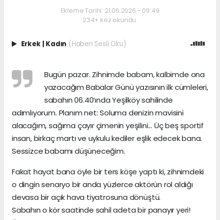
Ekleme Tarihi: 21.06.2026 - 09:49
234+ kez okundu.
Erkek
|
Kadın
(Haberi Sesli Oku)
Bugün pazar. Zihnimde babam, kalbimde ona
yazacağım Babalar Günü yazısının ilk cümleleri,
sabahın 06.40’ında Yeşilköy sahilinde
adımlıyorum. Planım net: Soluma denizin mavisini
alacağım, sağıma çayır çimenin yeşilini... Üç beş sportif
insan, birkaç martı ve uykulu kediler eşlik edecek bana.
Sessizce babamı düşüneceğim.
Fakat hayat bana öyle bir ters köşe yaptı ki, zihnimdeki
o dingin senaryo bir anda yüzlerce aktörün rol aldığı
devasa bir açık hava tiyatrosuna dönüştü.
Sabahın o kör saatinde sahil adeta bir panayır yeri!