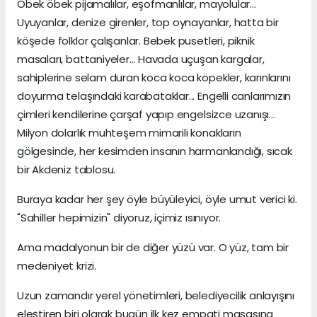
Öbek öbek pijamalılar, eşofmanlılar, mayolular...
Uyuyanlar, denize girenler, top oynayanlar, hatta bir
köşede folklor çalışanlar. Bebek pusetleri, piknik
masaları, battaniyeler... Havada uçuşan kargalar,
sahiplerine selam duran koca koca köpekler, karınlarını
doyurma telaşındaki karabataklar... Engelli canlarımızın
çimleri kendilerine çarşaf yapıp engelsizce uzanışı...
Milyon dolarlık muhteşem mimarili konakların
gölgesinde, her kesimden insanın harmanlandığı, sıcak
bir Akdeniz tablosu.
Buraya kadar her şey öyle büyüleyici, öyle umut verici ki.
"Sahiller hepimizin" diyoruz, içimiz ısınıyor.
Ama madalyonun bir de diğer yüzü var. O yüz, tam bir
medeniyet krizi.
Uzun zamandır yerel yönetimleri, belediyecilik anlayışını
eleştiren biri olarak bugün ilk kez empati masasına