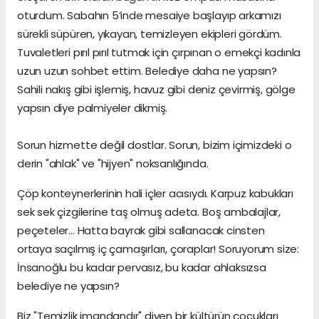
oturdum. Sabahın 5’inde mesaiye başlayıp arkamızı
sürekli süpüren, yıkayan, temizleyen ekipleri gördüm.
Tuvaletleri pırıl pırıl tutmak için çırpınan o emekçi kadınla
uzun uzun sohbet ettim. Belediye daha ne yapsın?
Sahili nakış gibi işlemiş, havuz gibi deniz çevirmiş, gölge
yapsın diye palmiyeler dikmiş.
Sorun hizmette değil dostlar. Sorun, bizim içimizdeki o
derin "ahlak" ve "hijyen" noksanlığında.
Çöp konteynerlerinin hali içler acısıydı. Karpuz kabukları
sek sek çizgilerine taş olmuş adeta. Boş ambalajlar,
peçeteler... Hatta bayrak gibi sallanacak cinsten
ortaya saçılmış iç çamaşırları, çoraplar! Soruyorum size:
İnsanoğlu bu kadar pervasız, bu kadar ahlaksızsa
belediye ne yapsın?
Biz "Temizlik imandandır" diyen bir kültürün çocukları