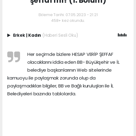
şeffaf mı? (1. Bölüm)
Ekleme Tarihi: 07.05.2023 - 21:21
458+ kez okundu.
Erkek
|
Kadın
(Haberi Sesli Oku)
Her seçimde bizlere HESAP VERİP ŞEFFAF
olacaklarını iddia eden BB- Büyükşehir ve İL
belediye başkanlarının Web sitelerinde
kamuoyu ile paylaşmak zorunda olup da
paylaşmadıkları bilgiler, BB ve Bağlı kuruluşları ile İL
Belediyeleri bazında tablolarda.