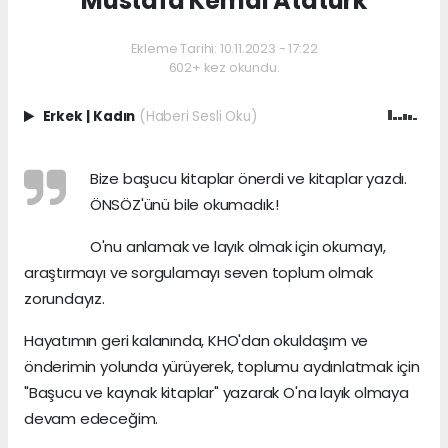
Mustafa Kemal Atatürk
Ekleme Tarihi: 10.11.2023 - 17:22
602+ kez okundu.
Erkek
|
Kadın
(Haberi Sesli Oku)
Bize başucu kitaplar önerdi ve kitaplar yazdı.
ÖNSÖZ'ünü bile okumadık.!
O'nu anlamak ve layık olmak için okumayı,
araştırmayı ve sorgulamayı seven toplum olmak
zorundayız.
Hayatımın geri kalanında, KHO'dan okuldaşım ve
önderimin yolunda yürüyerek, toplumu aydınlatmak için
"Başucu ve kaynak kitaplar" yazarak O'na layık olmaya
devam edeceğim.