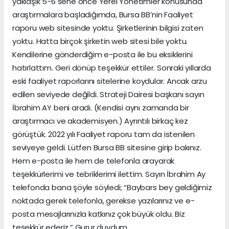
yaklaşık 5-6 sene önce Yerel Yönetimler konusunda
araştırmalara başladığımda, Bursa BB’nin Faaliyet
raporu web sitesinde yoktu. Şirketlerinin bilgisi zaten
yoktu. Hatta birçok şirketin web sitesi bile yoktu.
Kendilerine gönderdiğim e-posta ile bu eksiklerini
hatırlattım. Geri dönüp teşekkür ettiler. Sonraki yıllarda
eski faaliyet raporlarını sitelerine koydular. Ancak arzu
edilen seviyede değildi. Strateji Dairesi başkanı sayın
İbrahim AY beni aradı. (Kendisi aynı zamanda bir
araştırmacı ve akademisyen.) Ayrıntılı birkaç kez
görüştük. 2022 yılı Faaliyet raporu tam da istenilen
seviyeye geldi. Lütfen Bursa BB sitesine girip bakınız.
Hem e-posta ile hem de telefonla arayarak
teşekkürlerimi ve tebriklerimi ilettim. Sayın İbrahim Ay
telefonda bana şöyle söyledi; “Baybars bey geldiğimiz
noktada gerek telefonla, gerekse yazılarınız ve e-
posta mesajlarınızla katkınız çok büyük oldu. Biz
teşekkür ederiz.” Gurur duydum.