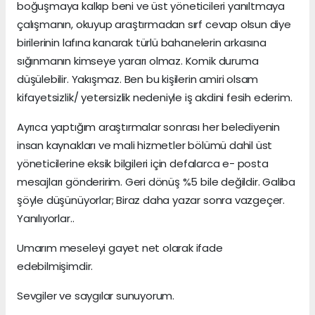
boğuşmaya kalkıp beni ve üst yöneticileri yanıltmaya
çalışmanın, okuyup araştırmadan sırf cevap olsun diye
birilerinin lafına kanarak türlü bahanelerin arkasına
sığınmanın kimseye yararı olmaz. Komik duruma
düşülebilir. Yakışmaz. Ben bu kişilerin amiri olsam
kifayetsizlik/ yetersizlik nedeniyle iş akdini fesih ederim.
Ayrıca yaptığım araştırmalar sonrası her belediyenin
insan kaynakları ve mali hizmetler bölümü dahil üst
yöneticilerine eksik bilgileri için defalarca e- posta
mesajları gönderirim. Geri dönüş %5 bile değildir. Galiba
şöyle düşünüyorlar; Biraz daha yazar sonra vazgeçer.
Yanılıyorlar..
Umarım meseleyi gayet net olarak ifade
edebilmişimdir.
Sevgiler ve saygılar sunuyorum.