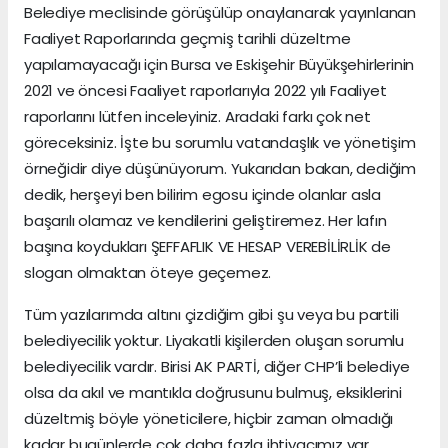
Belediye meclisinde görüşülüp onaylanarak yayınlanan
Faaliyet Raporlarında geçmiş tarihli düzeltme
yapılamayacağı için Bursa ve Eskişehir Büyükşehirlerinin
2021 ve öncesi Faaliyet raporlarıyla 2022 yılı Faaliyet
raporlarını lütfen inceleyiniz. Aradaki farkı çok net
göreceksiniz. İşte bu sorumlu vatandaşlık ve yönetişim
örneğidir diye düşünüyorum. Yukarıdan bakan, dediğim
dedik, herşeyi ben bilirim egosu içinde olanlar asla
başarılı olamaz ve kendilerini geliştiremez. Her lafın
başına koydukları ŞEFFAFLIK VE HESAP VEREBİLİRLİK de
slogan olmaktan öteye geçemez.
Tüm yazılarımda altını çizdiğim gibi şu veya bu partili
belediyecilik yoktur. Liyakatli kişilerden oluşan sorumlu
belediyecilik vardır. Birisi AK PARTİ, diğer CHP’li belediye
olsa da akıl ve mantıkla doğrusunu bulmuş, eksiklerini
düzeltmiş böyle yöneticilere, hiçbir zaman olmadığı
kadar bugünlerde çok daha fazla ihtiyacımız var.