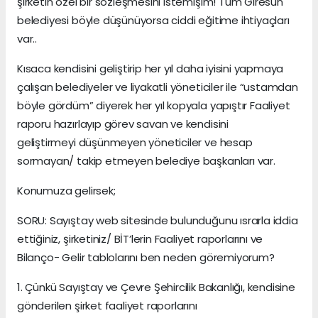
şirketin özel bir sözleşmesini istemişim! Tüm Giresun
belediyesi böyle düşünüyorsa ciddi eğitime ihtiyaçları
var..
Kısaca kendisini geliştirip her yıl daha iyisini yapmaya
çalışan belediyeler ve liyakatli yöneticiler ile “ustamdan
böyle gördüm” diyerek her yıl kopyala yapıştır Faaliyet
raporu hazırlayıp görev savan ve kendisini
geliştirmeyi düşünmeyen yöneticiler ve hesap
sormayan/ takip etmeyen belediye başkanları var.
Konumuza gelirsek;
SORU: Sayıştay web sitesinde bulunduğunu ısrarla iddia
ettiğiniz, şirketiniz/ BİT’lerin Faaliyet raporlarını ve
Bilanço- Gelir tablolarını ben neden göremiyorum?
1. Çünkü Sayıştay ve Çevre Şehircilik Bakanlığı, kendisine
gönderilen şirket faaliyet raporlarını