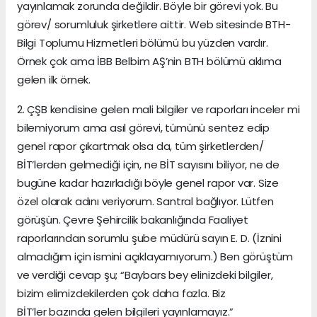
yayınlamak zorunda değildir. Böyle bir görevi yok. Bu
görev/ sorumluluk şirketlere aittir. Web sitesinde BTH-
Bilgi Toplumu Hizmetleri bölümü bu yüzden vardır.
Örnek çok ama İBB Belbim AŞ’nin BTH bölümü aklıma
gelen ilk örnek.
2. ÇŞB kendisine gelen mali bilgiler ve raporları inceler mi
bilemiyorum ama asıl görevi, tümünü sentez edip
genel rapor çıkartmak olsa da, tüm şirketlerden/
BİT’lerden gelmediği için, ne BİT sayısını biliyor, ne de
bugüne kadar hazırladığı böyle genel rapor var. Size
özel olarak adını veriyorum. Santral bağlıyor. Lütfen
görüşün. Çevre Şehircilik bakanlığında Faaliyet
raporlarından sorumlu şube müdürü sayın E. D. (İznini
almadığım için ismini açıklayamıyorum.) Ben görüştüm
ve verdiği cevap şu; “Baybars bey elinizdeki bilgiler,
bizim elimizdekilerden çok daha fazla. Biz
BİT’ler bazında gelen bilgileri yayınlamayız.”