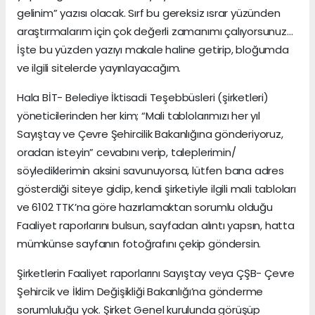
gelinim” yazısı olacak. Sırf bu gereksiz ısrar yüzünden
araştırmalarım için çok değerli zamanımı çalıyorsunuz…
İşte bu yüzden yazıyı makale haline getirip, bloğumda
ve ilgili sitelerde yayınlayacağım.
Hala BİT- Belediye İktisadi Teşebbüsleri (şirketleri)
yöneticilerinden her kim; “Mali tablolarımızı her yıl
Sayıştay ve Çevre Şehircilik Bakanlığına gönderiyoruz,
oradan isteyin” cevabını verip, taleplerimin/
söylediklerimin aksini savunuyorsa, lütfen bana adres
gösterdiği siteye gidip, kendi şirketiyle ilgili mali tabloları
ve 6102 TTK’na göre hazırlamaktan sorumlu olduğu
Faaliyet raporlarını bulsun, sayfadan alıntı yapsın, hatta
mümkünse sayfanın fotoğrafını çekip göndersin.
Şirketlerin Faaliyet raporlarını Sayıştay veya ÇŞB- Çevre
Şehircik ve İklim Değişikliği Bakanlığı’na gönderme
sorumluluğu yok. Şirket Genel kurulunda görüşüp