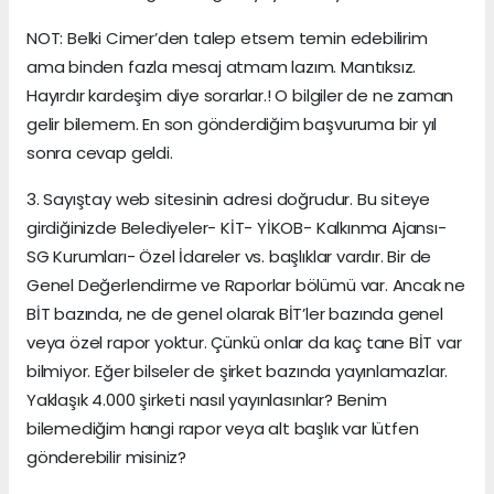
NOT: Belki Cimer’den talep etsem temin edebilirim
ama binden fazla mesaj atmam lazım. Mantıksız.
Hayırdır kardeşim diye sorarlar.! O bilgiler de ne zaman
gelir bilemem. En son gönderdiğim başvuruma bir yıl
sonra cevap geldi.
3. Sayıştay web sitesinin adresi doğrudur. Bu siteye
girdiğinizde Belediyeler- KİT- YİKOB- Kalkınma Ajansı-
SG Kurumları- Özel İdareler vs. başlıklar vardır. Bir de
Genel Değerlendirme ve Raporlar bölümü var. Ancak ne
BİT bazında, ne de genel olarak BİT’ler bazında genel
veya özel rapor yoktur. Çünkü onlar da kaç tane BİT var
bilmiyor. Eğer bilseler de şirket bazında yayınlamazlar.
Yaklaşık 4.000 şirketi nasıl yayınlasınlar? Benim
bilemediğim hangi rapor veya alt başlık var lütfen
gönderebilir misiniz?