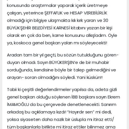
konusunda araştırmalar yaparak içerik üretmeye
çalışan, yeterince ŞEFFAFLIK ve HESAP VEREBİLİRLİK
olmadığı için bilgiye ulaşmakta kılı kırk yaran ve 30
BÜYÜKŞEHİR BELEDİYESİ KARNESİ kitabını yazan bir kişi
olarak en çok da ben, karne konusunu alkışladım. Öyle
ya, koskoca genel başkan yalan mı söyleyecekti!
Aradan tam bir yıl geçti, bu sözün tutulduğunu gören-
duyan olmadı. Sayın BÜYÜKERŞEN’e de bir muhabir
sorduğunda, kendisine böyle bir talep gelmediğini ve
arayan- soran olmadığını söyledi. Yani küskün!!
Tabii ki çeşitli değerlendirmeler yapılsa da, adeta gizli
genel başkan olduğu söylenen İBB başkanı sayın Ekrem
İMAMOĞLU da bu çerçevede denetlenecekti. Sanırım
arkadaş bu açıklamaya kızdı! “Hayırdır sen” mi dedi,
yoksa siyaseten daha nazik bir üslupla mı itiraz etti/
tüm başkanlarla birlikte mi itiraz ettiler bilinmez ama