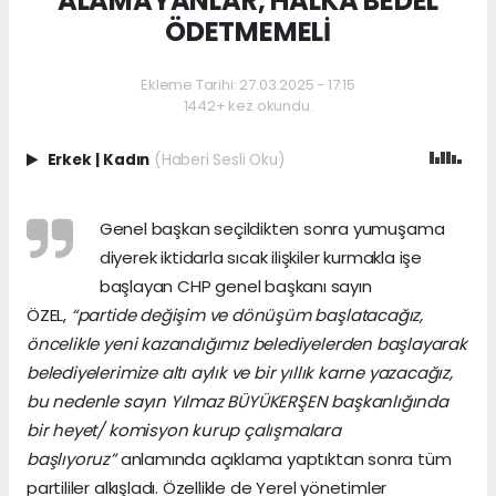
ALAMAYANLAR, HALKA BEDEL
ÖDETMEMELİ
Ekleme Tarihi: 27.03.2025 - 17:15
1442+ kez okundu.
Erkek
|
Kadın
(Haberi Sesli Oku)
Genel başkan seçildikten sonra yumuşama
diyerek iktidarla sıcak ilişkiler kurmakla işe
başlayan CHP genel başkanı sayın
ÖZEL,
“partide değişim ve dönüşüm başlatacağız,
öncelikle yeni kazandığımız belediyelerden başlayarak
belediyelerimize altı aylık ve bir yıllık karne yazacağız,
bu nedenle sayın Yılmaz BÜYÜKERŞEN başkanlığında
bir heyet/ komisyon kurup çalışmalara
başlıyoruz”
anlamında açıklama yaptıktan sonra tüm
partililer alkışladı. Özellikle de Yerel yönetimler