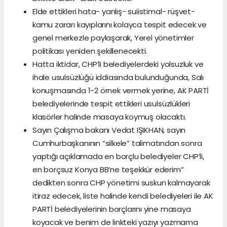
Elde ettikleri hata- yanlış- suiistimal- rüşvet-
kamu zararı kayıplarını kolayca tespit edecek ve
genel merkezle paylaşarak, Yerel yönetimler
politikası yeniden şekillenecekti.
Hatta iktidar, CHP’li belediyelerdeki yolsuzluk ve
ihale usulsüzlüğü iddiasında bulunduğunda, Salı
konuşmasında 1-2 örnek vermek yerine, AK PARTİ
belediyelerinde tespit ettikleri usulsüzlükleri
klasörler halinde masaya koymuş olacaktı.
Sayın Çalışma bakanı Vedat IŞIKHAN, sayın
Cumhurbaşkanının “silkele” talimatından sonra
yaptığı açıklamada en borçlu belediyeler CHP’li,
en borçsuz Konya BB’ne teşekkür ederim”
dedikten sonra CHP yönetimi suskun kalmayarak
itiraz edecek, liste halinde kendi belediyeleri ile AK
PARTİ belediyelerinin borçlarını yine masaya
koyacak ve benim de linkteki yazıyı yazmama