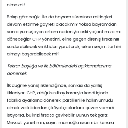
olmazdı.!
Bakıp göreceğiz. İlle de bayram süresince mitingleri
devam ettirme gayreti olacak mı? Yoksa bayramdan
sonra yumuşayan ortam nedeniyle eski yaşantımıza mı
döneceğiz? CHP yönetimi, eline geçen direniş fırsatını!!
sürdürebilecek ve iktidarı yıpratarak, erken seçim tarihini
almayı başarabilecek mi?
Tekrar başlığa ve ilk bölümlerdeki açıklamalarıma
dönersek.
İlk düğme yanlış iliklendiğinde, sonrası da yanlış
ilikleniyor. CHP, aldığı kurultay kararıyla kendi içinde
fabrika ayarlarına dönerek, partilileri ile halkın umudu
olmak ve iktidardan şikâyetçi olanlara güven vermek
istiyorsa, bu krizi fırsata çevirebilir. Bunun tek şartı;
Mevcut yönetimin, sayın İmamoğlu ısrarını bir kenara