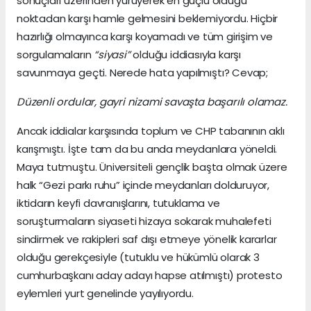
sonuçları üzerinden yürüyerek en güçlü olduğu
noktadan karşı hamle gelmesini beklemiyordu. Hiçbir
hazırlığı olmayınca karşı koyamadı ve tüm girişim ve
sorgulamaların
“siyasi”
olduğu iddiasıyla karşı
savunmaya geçti. Nerede hata yapılmıştı? Cevap;
Düzenli ordular, gayri nizami savaşta başarılı olamaz.
Ancak iddialar karşısında toplum ve CHP tabanının aklı
karışmıştı. İşte tam da bu anda meydanlara yöneldi.
Maya tutmuştu. Üniversiteli gençlik başta olmak üzere
halk “Gezi parkı ruhu” içinde meydanları dolduruyor,
iktidarın keyfi davranışlarını, tutuklama ve
soruşturmaların siyaseti hizaya sokarak muhalefeti
sindirmek ve rakipleri saf dışı etmeye yönelik kararlar
olduğu gerekçesiyle (tutuklu ve hükümlü olarak 3
cumhurbaşkanı aday adayı hapse atılmıştı) protesto
eylemleri yurt genelinde yayılıyordu.