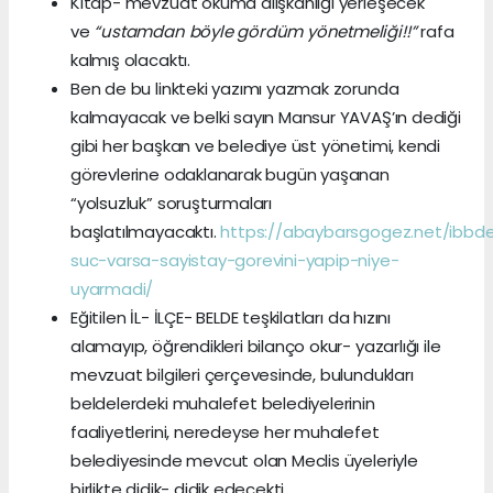
Kitap- mevzuat okuma alışkanlığı yerleşecek
ve
“ustamdan böyle gördüm yönetmeliği!!”
rafa
kalmış olacaktı.
Ben de bu linkteki yazımı yazmak zorunda
kalmayacak ve belki sayın Mansur YAVAŞ’ın dediği
gibi her başkan ve belediye üst yönetimi, kendi
görevlerine odaklanarak bugün yaşanan
“yolsuzluk” soruşturmaları
başlatılmayacaktı.
https://abaybarsgogez.net/ibbd
suc-varsa-sayistay-gorevini-yapip-niye-
uyarmadi/
Eğitilen İL- İLÇE- BELDE teşkilatları da hızını
alamayıp, öğrendikleri bilanço okur- yazarlığı ile
mevzuat bilgileri çerçevesinde, bulundukları
beldelerdeki muhalefet belediyelerinin
faaliyetlerini, neredeyse her muhalefet
belediyesinde mevcut olan Meclis üyeleriyle
birlikte didik- didik edecekti.