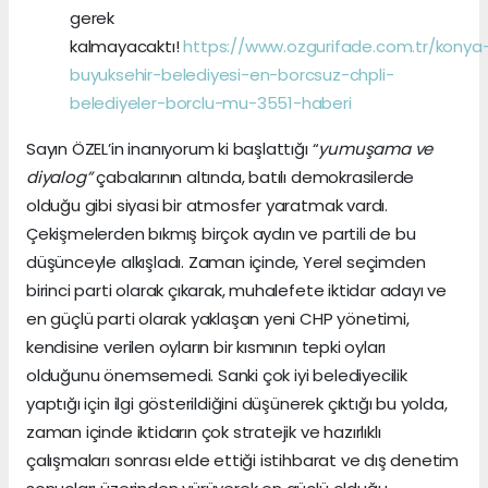
gerek
kalmayacaktı!
https://www.ozgurifade.com.tr/konya
buyuksehir-belediyesi-en-borcsuz-chpli-
belediyeler-borclu-mu-3551-haberi
Sayın ÖZEL’in inanıyorum ki başlattığı “
yumuşama ve
diyalog”
çabalarının altında, batılı demokrasilerde
olduğu gibi siyasi bir atmosfer yaratmak vardı.
Çekişmelerden bıkmış birçok aydın ve partili de bu
düşünceyle alkışladı. Zaman içinde, Yerel seçimden
birinci parti olarak çıkarak, muhalefete iktidar adayı ve
en güçlü parti olarak yaklaşan yeni CHP yönetimi,
kendisine verilen oyların bir kısmının tepki oyları
olduğunu önemsemedi. Sanki çok iyi belediyecilik
yaptığı için ilgi gösterildiğini düşünerek çıktığı bu yolda,
zaman içinde iktidarın çok stratejik ve hazırlıklı
çalışmaları sonrası elde ettiği istihbarat ve dış denetim