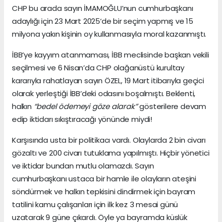
CHP bu arada sayın İMAMOĞLU’nun cumhurbaşkanı
adaylığı için 23 Mart 2025’de bir seçim yapmış ve 15
milyona yakın kişinin oy kullanmasıyla moral kazanmıştı.
İBB’ye kayyım atanmaması, İBB meclisinde başkan vekili
seçilmesi ve 6 Nisan’da CHP olağanüstü kurultay
kararıyla rahatlayan sayın ÖZEL, 19 Mart itibarıyla geçici
olarak yerleştiği İBB’deki odasını boşalmıştı. Beklenti,
halkın
“bedel ödemeyi göze alarak”
gösterilere devam
edip iktidarı sıkıştıracağı yönünde miydi!
Karşısında usta bir politikacı vardı. Olaylarda 2 bin civarı
gözaltı ve 200 civarı tutuklama yapılmıştı. Hiçbir yönetici
ve iktidar bundan mutlu olamazdı. Sayın
cumhurbaşkanı ustaca bir hamle ile olayların ateşini
söndürmek ve halkın tepkisini dindirmek için bayram
tatilini kamu çalışanları için ilk kez 3 mesai günü
uzatarak 9 güne çıkardı. Öyle ya bayramda küslük