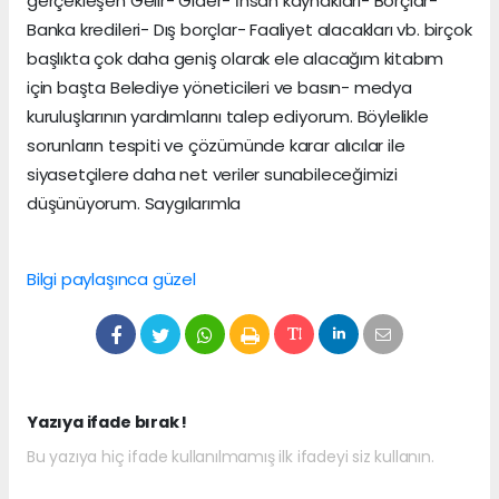
gerçekleşen Gelir- Gider- İnsan kaynakları- Borçlar-
Banka kredileri- Dış borçlar- Faaliyet alacakları vb. birçok
başlıkta çok daha geniş olarak ele alacağım kitabım
için başta Belediye yöneticileri ve basın- medya
kuruluşlarının yardımlarını talep ediyorum. Böylelikle
sorunların tespiti ve çözümünde karar alıcılar ile
siyasetçilere daha net veriler sunabileceğimizi
düşünüyorum. Saygılarımla
Bilgi paylaşınca güzel
Yazıya ifade bırak !
Bu yazıya hiç ifade kullanılmamış ilk ifadeyi siz kullanın.