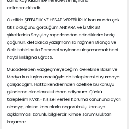
kamu kaynakları ise neredeyse hiç konu
edilmemektedir.
Özellikle ŞEFFAFLIK VE HESAP VEREBİLİRLİK konusunda çok
titiz olduğunu gördüğüm ANKARA ve İZMİR BB
şirketlerinin Sayıştay raporlarından edindiklerim hariç
çoğunun, defalarca yazışmamıza rağmen Bilanço ve
Gelir tabloları ile Personel sayılarına ulaşamamak beni
hayal kırıklığına uğrattı.
Mücadeleden vazgeçmeyeceğim. Gerekirse Basın ve
Medya kuruluşları aracılığıyla da taleplerimi duyurmaya
çalışacağım. Hatta kendilerinden özellikle bu konuyu
gündeme almalarını istirham ediyorum. Çünkü
taleplerim KVKK- Kişisel Verileri Koruma Kanununa aykırı
olmayıp, aksine kanunlarla öngörülmüş, kamuya
açıklanması zorunlu bilgilerdir. Kimse sorumluluktan
kaçamaz.