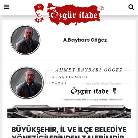
A.Baybars Göğez
BÜYÜKŞEHİR, İL VE İLÇE BELEDİYE