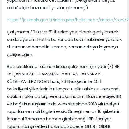
yaparsanız mutlaka cevaplarım. (Dergi siyah/ beyaz
olduğu için bazı renkli yazılar çıkmamış.)
https://journals.gen.tr/index.php/holistecon/article/view/
Çalışmamı 30 BB ve 51 İl Belediyesi olarak genişleterek
sürdürüyorum. Hatta bu konuda bazı makaleler yazarak
durumun vahametini zaman, zaman ortaya koymaya
çalışacağım.
Bazı eksiklerine rağmen kitap çalışmam için yedi (7) BB
ile ÇANAKKALE- KARAMAN- YALOVA- AKSARAY-
KÜTAHYA- ERZİNCAN hariç 23 Byükşehir ile 45 İl
belediyesi şirketlerinin Bilanço- Gelir Tablosu- Personel
sayıları hakkında bilgilere ulaşamadım. Bazı belediye, BB
ve bağlı kuruluşlarının da web sitesinde 2018 yılı faaliyet
raporları ve mali bilgileri eksik. Örneğin en az 10 şirketinin
İstanbul Borsasına hemen girebileceği İBB, faaliyet
raporunda şirketleri hakkında sadece GELİR- GİDER