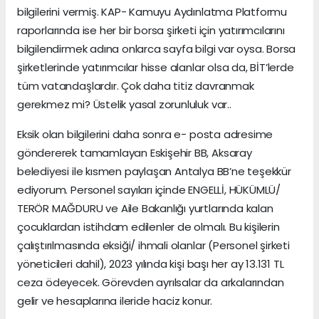
bilgilerini vermiş. KAP- Kamuyu Aydınlatma Platformu
raporlarında ise her bir borsa şirketi için yatırımcılarını
bilgilendirmek adına onlarca sayfa bilgi var oysa. Borsa
şirketlerinde yatırımcılar hisse alanlar olsa da, BİT’lerde
tüm vatandaşlardır. Çok daha titiz davranmak
gerekmez mi? Üstelik yasal zorunluluk var..
Eksik olan bilgilerini daha sonra e- posta adresime
göndererek tamamlayan Eskişehir BB, Aksaray
belediyesi ile kısmen paylaşan Antalya BB’ne teşekkür
ediyorum. Personel sayıları içinde ENGELLİ, HÜKÜMLÜ/
TERÖR MAĞDURU ve Aile Bakanlığı yurtlarında kalan
çocuklardan istihdam edilenler de olmalı. Bu kişilerin
çalıştırılmasında eksiği/ ihmali olanlar (Personel şirketi
yöneticileri dahil), 2023 yılında kişi başı her ay 13.131 TL
ceza ödeyecek. Görevden ayrılsalar da arkalarından
gelir ve hesaplarına ileride haciz konur.