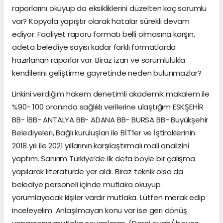
raporlarını okuyup da eksikliklerini düzelten kaç sorumlu
var? Kopyala yapıştır olarak hatalar sürekli devam
ediyor. Faaliyet raporu formatı belli olmasına karşın,
adeta belediye sayısı kadar farklı formatlarda
hazırlanan raporlar var. Biraz izan ve sorumlulukla
kendilerini geliştirme gayretinde neden bulunmazlar?
Linkini verdiğim hakem denetimli akademik makalem ile
%90- 100 oranında sağlıklı verilerine ulaştığım ESKŞEHİR
BB- İBB- ANTALYA BB- ADANA BB- BURSA BB- Büyükşehir
Belediyeleri, Bağlı kuruluşları ile BİT’ler ve İştiraklerinin
2018 yılı ile 2021 yıllarının karşılaştırmalı mali analizini
yaptım. Sanırım Türkiye’de ilk defa böyle bir çalışma
yapılarak literatürde yer aldı. Biraz teknik olsa da
belediye personeli içinde mutlaka okuyup
yorumlayacak kişiler vardır mutlaka. Lütfen merak edip
inceleyelim. Anlaşılmayan konu var ise geri dönüş