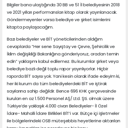
Bilgiler bana ulaştığında 30 BB ve 51 İl belediyesinin 2018
ve 2021 yılları performansları kitap olarak yayınlanacak.
Göndermeyenler varsa belediye ve şirket isimlerini
kitapta paylaşacağım.
Bazı belediyeler ve BİT yöneticilerinden aldığım
cevaplarda “Her sene Sayıştay ve Çevre, Şehircilik ve
İklim değişikliği Bakanlığına gönderiyoruz, oradan temin
edin” yaklaşımı kabul edilemez. Bu kurumlar şirket veya
belediye bazlı değil toplu rapor yayınlıyorlar. Hiçbir
raporda BİT sayısı yok. Yani kesin olarak ifade edeyim ki,
her iki kurum da tüm belediyelerdeki BİT ve iştirak
sayılarına sahip değildir. Bence 696 KHK çerçevesinde
kurulan en az 1.500 Personel AŞ/ Ltd. Şti. olmak üzere
Türkiye’de yaklaşık 4.000 civarı Belediyeler- İl Özel
İdare- Mahalli İdare Birlikleri BİT’i var. Bütçe içi işletmeler
ile bölgelerindeki OSB müteşebbis heyetlerine aktarılan