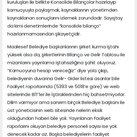
kuruluşları ile birlikte Konsolide Bilançolar hazırlayıp
kamuoyuyla paylaşmak, kaynaklarının yönetimden
kaynaklanan sonuçlarını izlemek zorundadır. Sayıştay
da kimi denetimlerinde “konsolide bilanço”
hazırlanmamasından şikayetçidir.
Maalesef Belediye başkanlarının şirket kurma iştahı
yüksek olsa da, şirketlerinin Bilanço ve Gelir Tablosu ile
mizanlarını yayınlama iştahsızlığına şahit oluyoruz.
“Kamuoyuna hesap vereceğiz” diye yola çıkıp,
belediyenin duvarına Gelir- Gider listesi asanlar bile
Faaliyet raporlarında (5393 ve 5018’e göre) ve web
sitelerinde BİT’ler ile İştiraklerinden hiç bahsetmiyorlar.
Dilim varmıyor ama sanırım birçok Belediye başkanı ile
üst yöneticisinin web sitesinde nelerin eksik
olduğundan haberi bile yok. Yayınlanan Faaliyet
raporlarını okuyan belediye personeli sayısı ise yok
denecek kadar az. Başka belediyelerin faaliyet