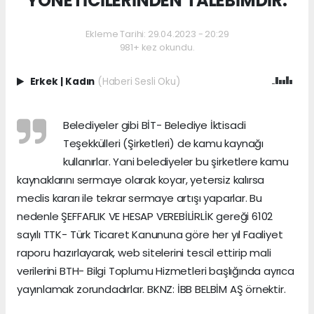
YÖNETİCİLERİNDEN TALEBİMDİR.
Ekleme Tarihi: 29.04.2023 - 20:29
981+ kez okundu.
Erkek
|
Kadın
(Haberi Sesli Oku)
Belediyeler gibi BİT- Belediye İktisadi
Teşekkülleri (Şirketleri) de kamu kaynağı
kullanırlar. Yani belediyeler bu şirketlere kamu
kaynaklarını sermaye olarak koyar, yetersiz kalırsa
meclis kararı ile tekrar sermaye artışı yaparlar. Bu
nedenle ŞEFFAFLIK VE HESAP VEREBİLİRLİK gereği 6102
sayılı TTK- Türk Ticaret Kanununa göre her yıl Faaliyet
raporu hazırlayarak, web sitelerini tescil ettirip mali
verilerini BTH- Bilgi Toplumu Hizmetleri başlığında ayrıca
yayınlamak zorundadırlar. BKNZ: İBB BELBİM AŞ örnektir.