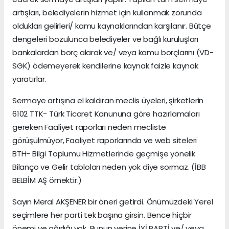
artışları, belediyelerin hizmet için kullanmak zorunda
oldukları gelirleri/ kamu kaynaklarından karşılanır. Bütçe
dengeleri bozulunca belediyeler ve bağlı kuruluşları
bankalardan borç alarak ve/ veya kamu borçlarını (VD-
SGK) ödemeyerek kendilerine kaynak faizle kaynak
yaratırlar.
Sermaye artışına el kaldıran meclis üyeleri, şirketlerin
6102 TTK- Türk Ticaret Kanununa göre hazırlamaları
gereken Faaliyet raporları neden mecliste
görüşülmüyor, Faaliyet raporlarında ve web siteleri
BTH- Bilgi Toplumu Hizmetlerinde geçmişe yönelik
Bilanço ve Gelir tabloları neden yok diye sormaz. (İBB
BELBİM AŞ örnektir.)
Sayın Meral AKŞENER bir öneri getirdi. Önümüzdeki Yerel
seçimlere her parti tek başına girsin. Bence hiçbir
önemi ve ağırlığı yok. Bunun yerine İYİ PARTİ ve/ veya