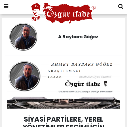
A.Baybars Göğez
SİYASİ PARTİLERE, YEREL