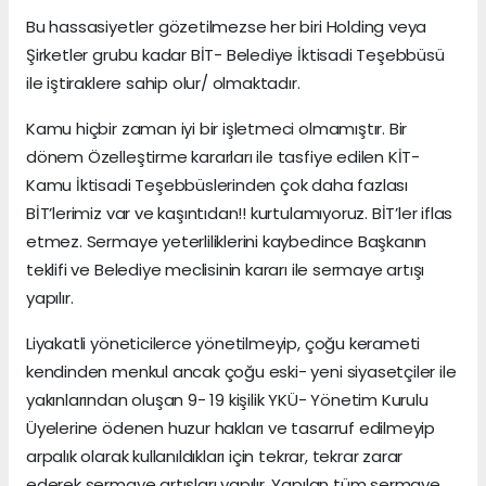
Bu hassasiyetler gözetilmezse her biri Holding veya
Şirketler grubu kadar BİT- Belediye İktisadi Teşebbüsü
ile iştiraklere sahip olur/ olmaktadır.
Kamu hiçbir zaman iyi bir işletmeci olmamıştır. Bir
dönem Özelleştirme kararları ile tasfiye edilen KİT-
Kamu İktisadi Teşebbüslerinden çok daha fazlası
BİT’lerimiz var ve kaşıntıdan!! kurtulamıyoruz. BİT’ler iflas
etmez. Sermaye yeterliliklerini kaybedince Başkanın
teklifi ve Belediye meclisinin kararı ile sermaye artışı
yapılır.
Liyakatli yöneticilerce yönetilmeyip, çoğu kerameti
kendinden menkul ancak çoğu eski- yeni siyasetçiler ile
yakınlarından oluşan 9- 19 kişilik YKÜ- Yönetim Kurulu
Üyelerine ödenen huzur hakları ve tasarruf edilmeyip
arpalık olarak kullanıldıkları için tekrar, tekrar zarar
ederek sermaye artışları yapılır. Yapılan tüm sermaye