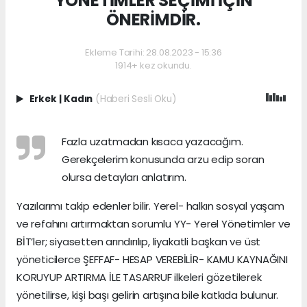
YÖNETİMLER SEÇİMİ İÇİN
ÖNERİMDİR.
Ekleme Tarihi: 28.08.2023 - 15:36
1914+ kez okundu.
Erkek
|
Kadın
(Haberi Sesli Oku)
Fazla uzatmadan kısaca yazacağım.
Gerekçelerim konusunda arzu edip soran
olursa detayları anlatırım.
Yazılarımı takip edenler bilir. Yerel- halkın sosyal yaşam
ve refahını artırmaktan sorumlu YY- Yerel Yönetimler ve
BİT’ler; siyasetten arındırılıp, liyakatli başkan ve üst
yöneticilerce ŞEFFAF- HESAP VEREBİLİR- KAMU KAYNAĞINI
KORUYUP ARTIRMA İLE TASARRUF ilkeleri gözetilerek
yönetilirse, kişi başı gelirin artışına bile katkıda bulunur.