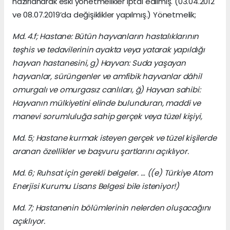
hazırlanarak eski yönetmelikler iptal edilmiş. (03.04.2012
ve 08.07.2019’da değişiklikler yapılmış.) Yönetmelik;
Md. 4.f; Hastane: Bütün hayvanların hastalıklarının
teşhis ve tedavilerinin ayakta veya yatarak yapıldığı
hayvan hastanesini, g) Hayvan: Suda yaşayan
hayvanlar, sürüngenler ve amfibik hayvanlar dâhil
omurgalı ve omurgasız canlıları, ğ) Hayvan sahibi:
Hayvanın mülkiyetini elinde bulunduran, maddi ve
manevi sorumluluğa sahip gerçek veya tüzel kişiyi,
Md. 5; Hastane kurmak isteyen gerçek ve tüzel kişilerde
aranan özellikler ve başvuru şartlarını açıklıyor.
Md. 6; Ruhsat için gerekli belgeler. … ((e) Türkiye Atom
Enerjisi Kurumu Lisans Belgesi bile isteniyor!)
Md. 7; Hastanenin bölümlerinin nelerden oluşacağını
açıklıyor.