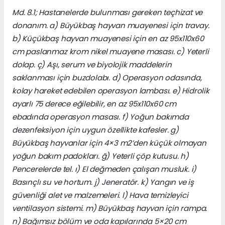
Md. 8.1; Hastanelerde bulunması gereken teçhizat ve
donanım. a) Büyükbaş hayvan muayenesi için travay.
b) Küçükbaş hayvan muayenesi için en az 95x110x60
cm paslanmaz krom nikel muayene masası. c) Yeterli
dolap. ç) Aşı, serum ve biyolojik maddelerin
saklanması için buzdolabı. d) Operasyon odasında,
kolay hareket edebilen operasyon lambası. e) Hidrolik
ayarlı 75 derece eğilebilir, en az 95x110x60 cm
ebadında operasyon masası. f) Yoğun bakımda
dezenfeksiyon için uygun özellikte kafesler. g)
Büyükbaş hayvanlar için 4×3 m2’den küçük olmayan
yoğun bakım padokları. ğ) Yeterli çöp kutusu. h)
Pencerelerde tel. ı) El değmeden çalışan musluk. i)
Basınçlı su ve hortum. j) Jeneratör. k) Yangın ve iş
güvenliği alet ve malzemeleri. l) Hava temizleyici
ventilasyon sistemi. m) Büyükbaş hayvan için rampa.
n) Bağımsız bölüm ve oda kapılarında 5×20 cm