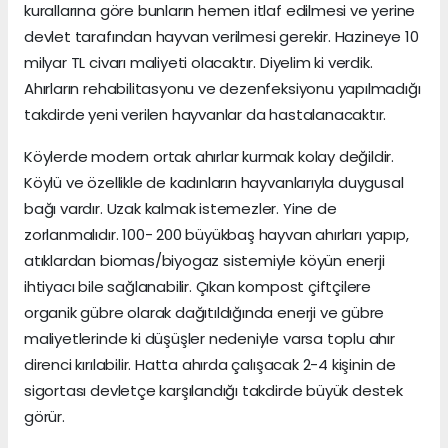
kurallarına göre bunların hemen itlaf edilmesi ve yerine
devlet tarafından hayvan verilmesi gerekir. Hazineye 10
milyar TL civarı maliyeti olacaktır. Diyelim ki verdik.
Ahırların rehabilitasyonu ve dezenfeksiyonu yapılmadığı
takdirde yeni verilen hayvanlar da hastalanacaktır.
Köylerde modern ortak ahırlar kurmak kolay değildir.
Köylü ve özellikle de kadınların hayvanlarıyla duygusal
bağı vardır. Uzak kalmak istemezler. Yine de
zorlanmalıdır. 100- 200 büyükbaş hayvan ahırları yapıp,
atıklardan biomas/biyogaz sistemiyle köyün enerji
ihtiyacı bile sağlanabilir. Çıkan kompost çiftçilere
organik gübre olarak dağıtıldığında enerji ve gübre
maliyetlerinde ki düşüşler nedeniyle varsa toplu ahır
direnci kırılabilir. Hatta ahırda çalışacak 2-4 kişinin de
sigortası devletçe karşılandığı takdirde büyük destek
görür.