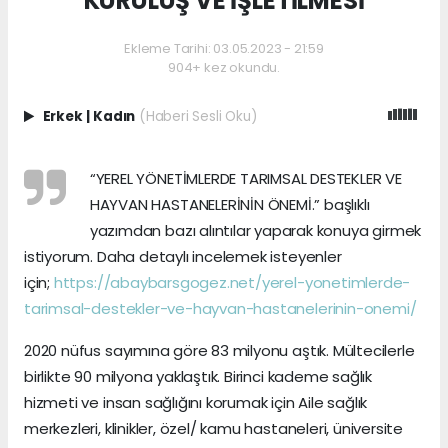
KURULUŞ VE İŞLETİLMESİ
Ekleme Tarihi: 03.05.2023 - 21:59
904+ kez okundu.
Erkek
|
Kadın
(Haberi Sesli Oku)
“YEREL YÖNETİMLERDE TARIMSAL DESTEKLER VE
HAYVAN HASTANELERİNİN ÖNEMİ.” başlıklı
yazımdan bazı alıntılar yaparak konuya girmek
istiyorum. Daha detaylı incelemek isteyenler
için;
https://abaybarsgogez.net/yerel-yonetimlerde-
tarimsal-destekler-ve-hayvan-hastanelerinin-onemi/
2020 nüfus sayımına göre 83 milyonu aştık. Mültecilerle
birlikte 90 milyona yaklaştık. Birinci kademe sağlık
hizmeti ve insan sağlığını korumak için Aile sağlık
merkezleri, klinikler, özel/ kamu hastaneleri, üniversite