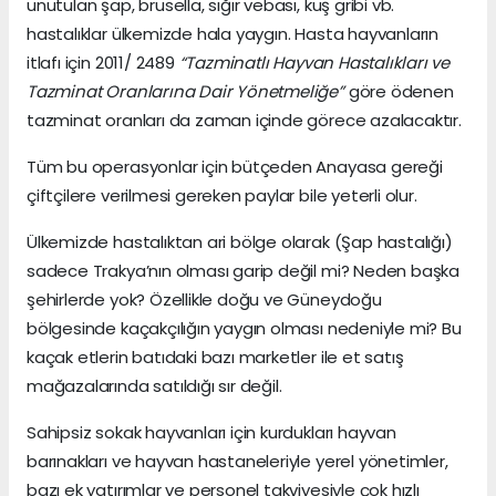
unutulan şap, brusella, sığır vebası, kuş gribi vb.
hastalıklar ülkemizde hala yaygın. Hasta hayvanların
itlafı için 2011/ 2489
“Tazminatlı Hayvan Hastalıkları ve
Tazminat Oranlarına Dair Yönetmeliğe”
göre ödenen
tazminat oranları da zaman içinde görece azalacaktır.
Tüm bu operasyonlar için bütçeden Anayasa gereği
çiftçilere verilmesi gereken paylar bile yeterli olur.
Ülkemizde hastalıktan ari bölge olarak (Şap hastalığı)
sadece Trakya’nın olması garip değil mi? Neden başka
şehirlerde yok? Özellikle doğu ve Güneydoğu
bölgesinde kaçakçılığın yaygın olması nedeniyle mi? Bu
kaçak etlerin batıdaki bazı marketler ile et satış
mağazalarında satıldığı sır değil.
Sahipsiz sokak hayvanları için kurdukları hayvan
barınakları ve hayvan hastaneleriyle yerel yönetimler,
bazı ek yatırımlar ve personel takviyesiyle çok hızlı