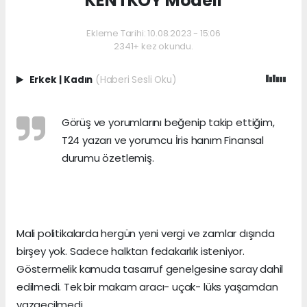
KENTKÖY Modeli
Ekleme Tarihi: 10.08.2023 - 15:06
2341+ kez okundu.
Erkek
|
Kadın
(Haberi Sesli Oku)
Görüş ve yorumlarını beğenip takip ettiğim,
T24 yazarı ve yorumcu İris hanım Finansal
durumu özetlemiş.
Mali politikalarda hergün yeni vergi ve zamlar dışında
birşey yok. Sadece halktan fedakarlık isteniyor.
Göstermelik kamuda tasarruf genelgesine saray dahil
edilmedi. Tek bir makam aracı- uçak- lüks yaşamdan
vazgeçilmedi.