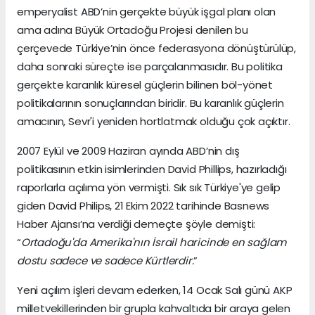
emperyalist ABD’nin gerçekte büyük işgal planı olan
ama adına Büyük Ortadoğu Projesi denilen bu
çerçevede Türkiye’nin önce federasyona dönüştürülüp,
daha sonraki süreçte ise parçalanmasıdır. Bu politika
gerçekte karanlık küresel güçlerin bilinen böl-yönet
politikalarının sonuçlarından biridir. Bu karanlık güçlerin
amacının, Sevr'i yeniden hortlatmak olduğu çok açıktır.
2007 Eylül ve 2009 Haziran ayında ABD’nin dış
politikasının etkin isimlerinden David Phillips, hazırladığı
raporlarla açılıma yön vermişti. Sık sık Türkiye'ye gelip
giden David Philips, 21 Ekim 2022 tarihinde Basnews
Haber Ajansı’na verdiği demeçte şöyle demişti:
“
Ortadoğu'da Amerika'nın İsrail haricinde en sağlam
dostu sadece ve sadece Kürtlerdir.
”
Yeni açılım işleri devam ederken, 14 Ocak Salı günü AKP
milletvekillerinden bir grupla kahvaltıda bir araya gelen