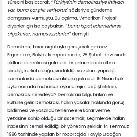
sürecini başlatarak, “
Türkiye'nin demokrasiye ihtiyacı
var, buna karşılık veriyoruz
" sözleriyle gündeme
damgasını vurmuştu. Bu açılıma, ‘Amerikan Projesi’
diyenler için ise başbakan; “
bunu ispat edemezlerse
alçaktırlar, namussuzdurlar
” demişti.
Demokrasi, terör örgütüyle görüşerek gelmez.
Ergenekon, Balyoz kumpaslarında, 28 Şubat davasında
akıllara demokrasi gelmedi. İnsanların baskı altına
alındığı, korkutulduğu, sindirildiği ve zulüm yapıldığı
zamanlarda demokrasi akıllara gelmedi. 16 Nisan halk
oylamasında mühürsüz oylarla rejim değiştirilirken,
demokrasi neredeydi? Demokrasi bilgi, birikim ve
kültürle gelir. Demokrasi, halkın yasalar hakkında görüş
bildirmesi ve yasal düzenlemelere karar verme
yetkisine sahip olduğu bir sistemdir; seçimlerde halkın
iradesinin temsil edildiği bir yönetim şeklidir. 14 Temmuz
1996 tarihinde yapılan bir röportajda Tayyip Erdoğan