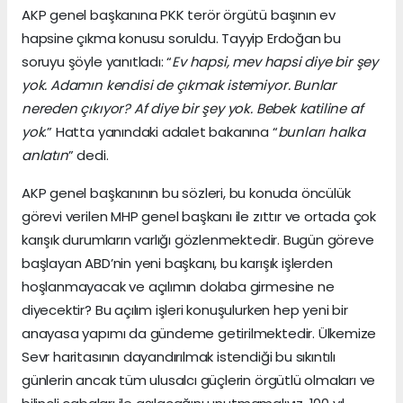
AKP genel başkanına PKK terör örgütü başının ev
hapsine çıkma konusu soruldu. Tayyip Erdoğan bu
soruyu şöyle yanıtladı: “
Ev hapsi, mev hapsi diye bir şey
yok. Adamın kendisi de çıkmak istemiyor. Bunlar
nereden çıkıyor? Af diye bir şey yok. Bebek katiline af
yok
.” Hatta yanındaki adalet bakanına “
bunları halka
anlatın
” dedi.
AKP genel başkanının bu sözleri, bu konuda öncülük
görevi verilen MHP genel başkanı ile zıttır ve ortada çok
karışık durumların varlığı gözlenmektedir. Bugün göreve
başlayan ABD’nin yeni başkanı, bu karışık işlerden
hoşlanmayacak ve açılımın dolaba girmesine ne
diyecektir? Bu açılım işleri konuşulurken hep yeni bir
anayasa yapımı da gündeme getirilmektedir. Ülkemize
Sevr haritasının dayandırılmak istendiği bu sıkıntılı
günlerin ancak tüm ulusalcı güçlerin örgütlü olmaları ve