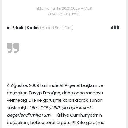
Ekleme Tarihi: 20.01.2025 - 17:28
2164+ kez okundu.
Erkek
|
Kadın
(Haberi Sesli Oku)
4 Ağustos 2009 tarihinde AKP genel başkanı ve
başbakan Tayyip Erdoğan, daha önce randevu
vermediği DTP ile görüşme kararı alarak, şunları
söylemişti: “
Ben DTP’yi PKK’yla aynı kefede
değerlendirmiyorum.
” Türkiye Cumhuriyeti’nin
başbakanı, bölücü terör örgütü PKK ile görüşme