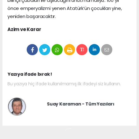
bilinçli çabaları ile aşılacağını unutmamalıyız. 100 yıl
önce emperyalizmi yenen Atatürk’ün çocukları yine,
yeniden başaracaktır.
Azim ve Karar
Yazıya ifade bırak !
Bu yazıya hiç ifade kullanılmamış ilk ifadeyi siz kullanın.
Suay Karaman - Tüm Yazıları