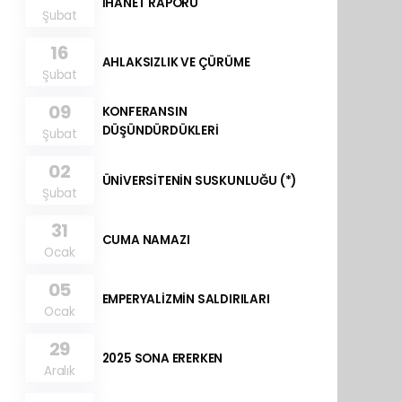
İHANET RAPORU
Şubat
16
AHLAKSIZLIK VE ÇÜRÜME
Şubat
09
KONFERANSIN
DÜŞÜNDÜRDÜKLERİ
Şubat
02
ÜNİVERSİTENİN SUSKUNLUĞU (*)
Şubat
31
CUMA NAMAZI
Ocak
05
EMPERYALİZMİN SALDIRILARI
Ocak
29
2025 SONA ERERKEN
Aralık