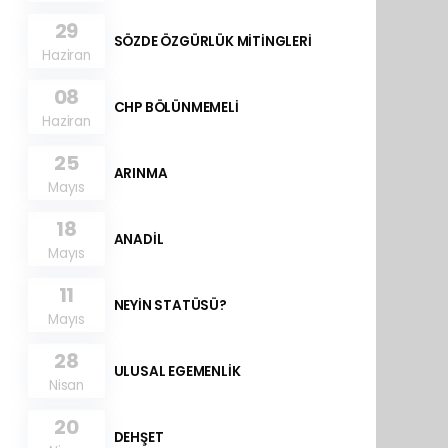
29
SÖZDE ÖZGÜRLÜK MİTİNGLERİ
Haziran
08
CHP BÖLÜNMEMELİ
Haziran
25
ARINMA
Mayıs
18
ANADİL
Mayıs
11
NEYİN STATÜSÜ?
Mayıs
28
ULUSAL EGEMENLİK
Nisan
20
DEHŞET