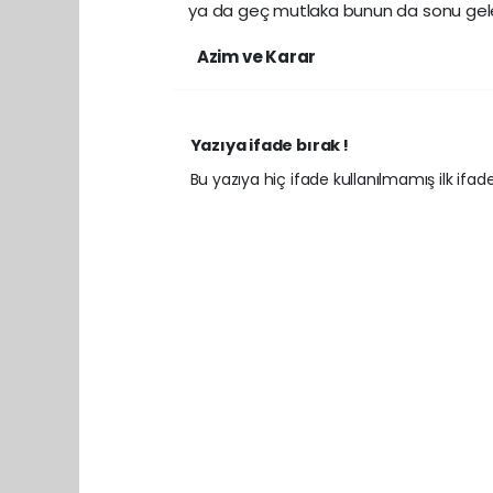
ya da geç mutlaka bunun da sonu gelece
Azim ve Karar
Yazıya ifade bırak !
Bu yazıya hiç ifade kullanılmamış ilk ifadey