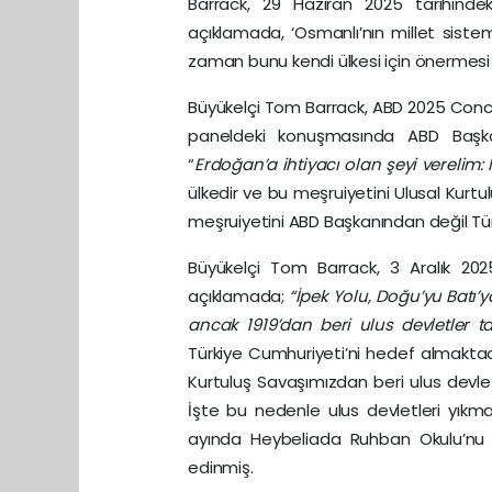
Barrack, 29 Haziran 2025 tarihindek
açıklamada, ‘Osmanlı’nın millet sist
zaman bunu kendi ülkesi için önermesi 
Büyükelçi Tom Barrack, ABD 2025 Conco
paneldeki konuşmasında ABD Başka
“
Erdoğan’a ihtiyacı olan şeyi verelim:
ülkedir ve bu meşruiyetini Ulusal Kurtu
meşruiyetini ABD Başkanından değil Türk 
Büyükelçi Tom Barrack, 3 Aralık 202
açıklamada;
“İpek Yolu, Doğu’yu Batı’y
ancak 1919’dan beri ulus devletler ta
Türkiye Cumhuriyeti’ni hedef almakta
Kurtuluş Savaşımızdan beri ulus devle
İşte bu nedenle ulus devletleri yıkmay
ayında Heybeliada Ruhban Okulu’n
edinmiş.