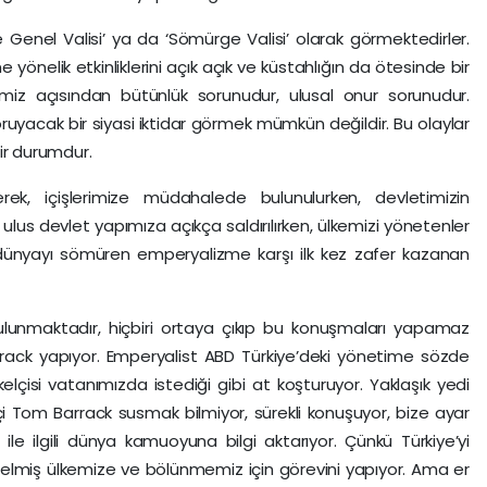
iye Genel Valisi’ ya da ‘Sömürge Valisi’ olarak görmektedirler.
 yönelik etkinliklerini açık açık ve küstahlığın da ötesinde bir
kemiz açısından bütünlük sorunudur, ulusal onur sorunudur.
uyacak bir siyasi iktidar görmek mümkün değildir. Bu olaylar
ir durumdur.
erek, içişlerimize müdahalede bulunulurken, devletimizin
lus devlet yapımıza açıkça saldırılırken, ülkemizi yönetenler
dır dünyayı sömüren emperyalizme karşı ilk kez zafer kazanan
ulunmaktadır, hiçbiri ortaya çıkıp bu konuşmaları yapamaz
rack yapıyor. Emperyalist ABD Türkiye’deki yönetime sözde
kelçisi vatanımızda istediği gibi at koşturuyor. Yaklaşık yedi
i Tom Barrack susmak bilmiyor, sürekli konuşuyor, bize ayar
ile ilgili dünya kamuoyuna bilgi aktarıyor. Çünkü Türkiye’yi
elmiş ülkemize ve bölünmemiz için görevini yapıyor. Ama er