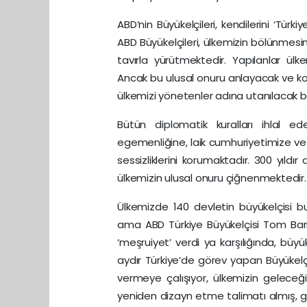
ABD’nin Büyükelçileri, kendilerini ‘Türk
ABD Büyükelçileri, ülkemizin bölünmesine
tavırla yürütmektedir. Yapılanlar ül
Ancak bu ulusal onuru anlayacak ve kor
ülkemizi yönetenler adına utanılacak b
Bütün diplomatik kuralları ihlal ed
egemenliğine, laik cumhuriyetimize ve u
sessizliklerini korumaktadır. 300 yıl
ülkemizin ulusal onuru çiğnenmektedir.
Ülkemizde 140 devletin büyükelçisi b
ama ABD Türkiye Büyükelçisi Tom Bar
‘meşruiyet’ verdi ya karşılığında, büyü
aydır Türkiye’de görev yapan Büyükelç
vermeye çalışıyor, ülkemizin geleceği 
yeniden dizayn etme talimatı almış, g