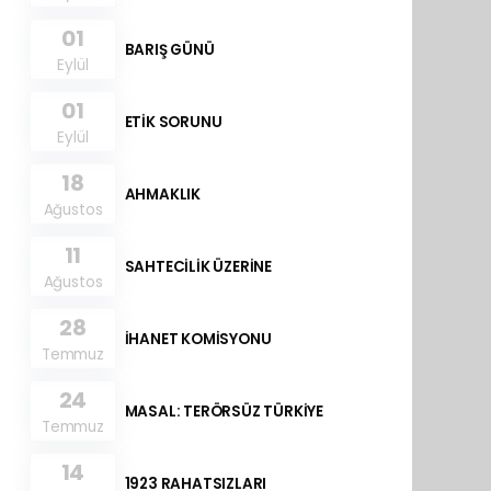
01
BARIŞ GÜNÜ
Eylül
01
ETİK SORUNU
Eylül
18
AHMAKLIK
Ağustos
11
SAHTECİLİK ÜZERİNE
Ağustos
28
İHANET KOMİSYONU
Temmuz
24
MASAL: TERÖRSÜZ TÜRKİYE
Temmuz
14
1923 RAHATSIZLARI