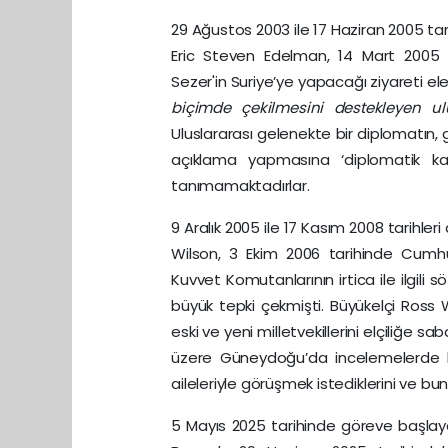
29 Ağustos 2003 ile 17 Haziran 2005 tar
Eric Steven Edelman, 14 Mart 2005
Sezer'in Suriye’ye yapacağı ziyareti ele
biçimde çekilmesini destekleyen ulu
Uluslararası gelenekte bir diplomatın, 
açıklama yapmasına ‘diplomatik karı
tanımamaktadırlar.
9 Aralık 2005 ile 17 Kasım 2008 tarihle
Wilson, 3 Ekim 2006 tarihinde Cum
Kuvvet Komutanlarının irtica ile ilgili sö
büyük tepki çekmişti. Büyükelçi Ross 
eski ve yeni milletvekillerini elçiliğe 
üzere Güneydoğu’da incelemelerde bul
aileleriyle görüşmek istediklerini ve bun
5 Mayıs 2025 tarihinde göreve başlaya