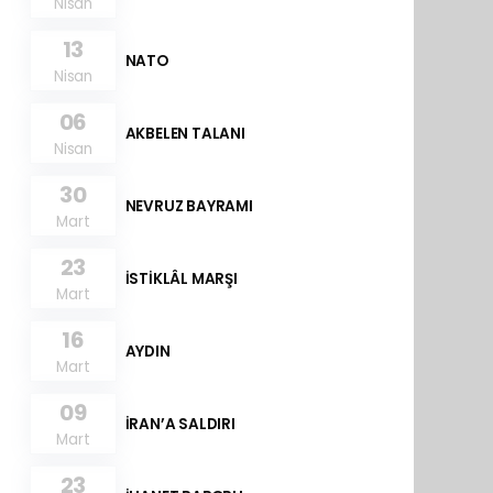
Nisan
13
NATO
Nisan
06
AKBELEN TALANI
Nisan
30
NEVRUZ BAYRAMI
Mart
23
İSTİKLÂL MARŞI
Mart
16
AYDIN
Mart
09
İRAN’A SALDIRI
Mart
23