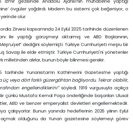
i İzmir gezisinde Anadolu Ajansı’nın muhabirine yaptığı
emine’ övgüler yağdırdı. Madem bu sistemi çok beğeniyor, o
yerinde olur.
rdia Zirvesi kapsamında 24 Eylül 2025 tarihinde düzenlenen
nı ile yaptığı görüşmeyi aktarmış ve ABD Başkanının,
 Meşruiyet
” dediğini söylemişti. Türkiye Cumhuriyeti meşru bir
luş Savaşı ile elde etmiştir. Türkiye Cumhuriyeti'ni yönetenler
milletinden alırlar, bunun böyle bilinmesi gerekir.
5 tarihinde Yunanistan’ın Kathimerini Gazetesi’ne yaptığı
a üç veya dört farklı güzergâhtan bağlıyordu. Tekrar olabilir,
rafından engellendiklerini”
söyledi. 1919 vurgusuyla açıkça
dır çünkü Mustafa Kemal Paşa önderliğinde başarılan Ulusal
tler, ABD ve benzer emperyalist devletleri engellemektedir.
a çalışıyorlar. Bunun yanında hedeflerinin 2026 yılının Eylül
u açmak olduğunu da Yunan gazetesine söylemeyi görev