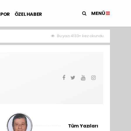
MENÜ
SPOR
ÖZEL HABER
Bu yazı 4133+ kez okundu.
Tüm Yazıları