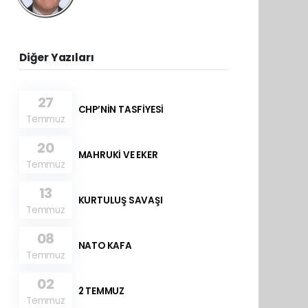
Diğer Yazıları
27
CHP’NİN TASFİYESİ
Temmuz
20
MAHRUKİ VE EKER
Temmuz
13
KURTULUŞ SAVAŞI
Temmuz
08
NATO KAFA
Temmuz
02
2 TEMMUZ
Temmuz