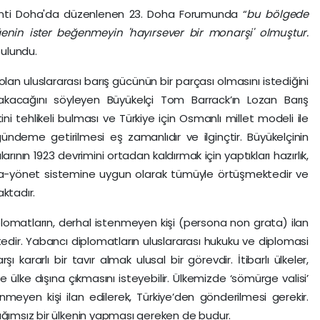
kenti Doha'da düzenlenen 23. Doha Forumunda “
bu bölgede
ğenin ister beğenmeyin 'hayırsever bir monarşi' olmuştur.
ulundu.
olan uluslararası barış gücünün bir parçası olmasını istediğini
ırakacağını söyleyen Büyükelçi Tom Barrack’ın Lozan Barış
ni tehlikeli bulması ve Türkiye için Osmanlı millet modeli ile
ndeme getirilmesi eş zamanlıdır ve ilginçtir. Büyükelçinin
larının 1923 devrimini ortadan kaldırmak için yaptıkları hazırlık,
a-yönet sistemine uygun olarak tümüyle örtüşmektedir ve
ktadır.
lomatların, derhal istenmeyen kişi (persona non grata) ilan
ktedir. Yabancı diplomatların uluslararası hukuku ve diplomasi
rşı kararlı bir tavır almak ulusal bir görevdir. İtibarlı ülkeler,
ülke dışına çıkmasını isteyebilir. Ülkemizde ‘sömürge valisi’
nmeyen kişi ilan edilerek, Türkiye’den gönderilmesi gerekir.
ağımsız bir ülkenin yapması gereken de budur.