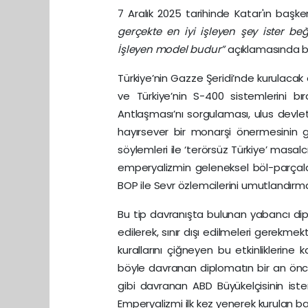
7 Aralık 2025 tarihinde Katar'ın baş
gerçekte en iyi işleyen şey ister be
İşleyen model budur”
açıklamasında b
Türkiye’nin Gazze Şeridi’nde kurulacak 
ve Türkiye’nin S-400 sistemlerini b
Antlaşması’nı sorgulaması, ulus devleti
hayırsever bir monarşi önermesinin gü
söylemleri ile ‘terörsüz Türkiye’ masalcı
emperyalizmin geleneksel böl-parçal
BOP ile Sevr özlemcilerini umutlandırma
Bu tip davranışta bulunan yabancı dip
edilerek, sınır dışı edilmeleri gerekme
kurallarını çiğneyen bu etkinliklerine ka
böyle davranan diplomatın bir an önce 
gibi davranan ABD Büyükelçisinin iste
Emperyalizmi ilk kez yenerek kurulan b