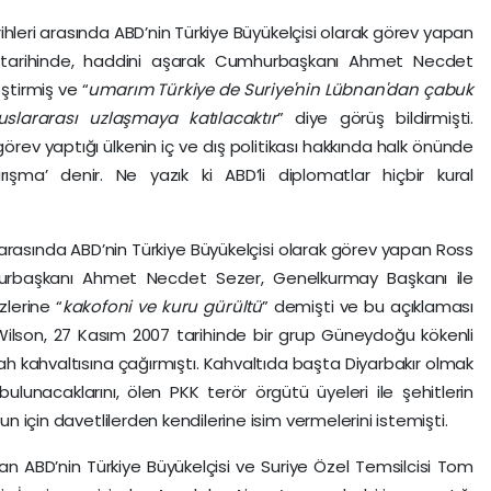
ihleri arasında ABD’nin Türkiye Büyükelçisi olarak görev yapan
 tarihinde, haddini aşarak Cumhurbaşkanı Ahmet Necdet
ştirmiş ve “
umarım Türkiye de Suriye'nin Lübnan'dan çabuk
slararası uzlaşmaya katılacaktır
” diye görüş bildirmişti.
görev yaptığı ülkenin iç ve dış politikası hakkında halk önünde
şma’ denir. Ne yazık ki ABD’li diplomatlar hiçbir kural
ri arasında ABD’nin Türkiye Büyükelçisi olarak görev yapan Ross
hurbaşkanı Ahmet Necdet Sezer, Genelkurmay Başkanı ile
zlerine “
kakofoni ve kuru gürültü
” demişti ve bu açıklaması
Wilson, 27 Kasım 2007 tarihinde bir grup Güneydoğu kökenli
sabah kahvaltısına çağırmıştı. Kahvaltıda başta Diyarbakır olmak
unacaklarını, ölen PKK terör örgütü üyeleri ile şehitlerin
un için davetlilerden kendilerine isim vermelerini istemişti.
n ABD’nin Türkiye Büyükelçisi ve Suriye Özel Temsilcisi Tom