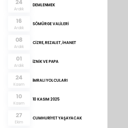
24
DEMLENMEK
Aralık
16
SÖMÜRGE VALİLERİ
Aralık
08
CİZRE, REZALET, İHANET
Aralık
01
İZNİK VE PAPA
Aralık
24
İMRALI YOLCULARI
Kasım
10
10 KASIM 2025
Kasım
27
CUMHURİYET YAŞAYACAK
Ekim