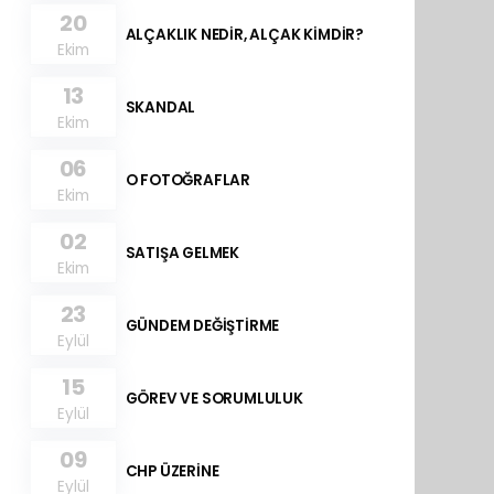
20
ALÇAKLIK NEDİR, ALÇAK KİMDİR?
Ekim
13
SKANDAL
Ekim
06
O FOTOĞRAFLAR
Ekim
02
SATIŞA GELMEK
Ekim
23
GÜNDEM DEĞİŞTİRME
Eylül
15
GÖREV VE SORUMLULUK
Eylül
09
CHP ÜZERİNE
Eylül