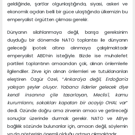
geldiğinde, şartlar olgunlaştığında, siyasi, askeri ve
ekonomik açıdan belli bir güce ulaştığında ülkemizin bu
emperyalist örgütten çıkması gerekir.
Dünyanın silahlanmaya değil, barışa gereksinim
duyduğu bir dönemde NATO toplantısı ile dünyanın
geleceği ipotek altına alınmaya çalışılmaktadır
emperyalist ABD’nin isteğiyle. Bizde ise muhalefet
partileri toplantının amacından çok, alınan önlemlerle
ilgilendiler. Zirve için alınan önlemleri ve tutuklananları
eleştiren Özgür Özel, “
Ankara'ya değil, Erdoğan'a
yakışan şeyler oluyor. Yabancı liderler gelecek diye
kendi insanına çile tasarlayan, Meclis'i, kamu
kurumlarını, sokakları kapatan bir acayip OHAL var
”
dedi. Özünde doğru ama zirvenin amacı ve getireceği
sonuçlar üzerinde durmak gerekir. NATO ve AB’ye
bağlılık sözünde bulunanlar için, amacın değil, söylemin
ya da gösterişin önemli olduğu ortaya çıkmaktadır.