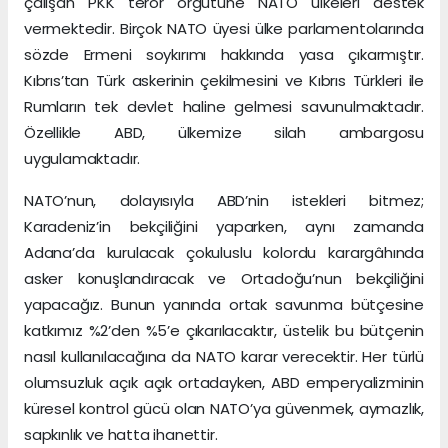
çalışan PKK terör örgütüne NATO ülkeleri destek
vermektedir. Birçok NATO üyesi ülke parlamentolarında
sözde Ermeni soykırımı hakkında yasa çıkarmıştır.
Kıbrıs’tan Türk askerinin çekilmesini ve Kıbrıs Türkleri ile
Rumların tek devlet haline gelmesi savunulmaktadır.
Özellikle ABD, ülkemize silah ambargosu
uygulamaktadır.
NATO’nun, dolayısıyla ABD’nin istekleri bitmez;
Karadeniz’in bekçiliğini yaparken, aynı zamanda
Adana’da kurulacak çokuluslu kolordu karargâhında
asker konuşlandıracak ve Ortadoğu’nun bekçiliğini
yapacağız. Bunun yanında ortak savunma bütçesine
katkımız %2’den %5’e çıkarılacaktır, üstelik bu bütçenin
nasıl kullanılacağına da NATO karar verecektir. Her türlü
olumsuzluk açık açık ortadayken, ABD emperyalizminin
küresel kontrol gücü olan NATO’ya güvenmek, aymazlık,
sapkınlık ve hatta ihanettir.