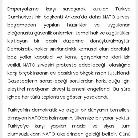
Emperyalizme karşı savaşarak kurulan Türkiye
Cumhuriyeti’nin başkenti Ankara’da daha NATO zirvesi
başlamadan yapılan hazırlıklar ve uygulanan
olağanüstü güvenlik önlemleri, temel hak ve özgürlükleri
kısıtlayan bir baskı düzenine dönüştürülmüştür.
Demokratik haklar sınırlandırıldı, kamusal alan daraltıldı,
bazı yollar kapatıldı ve kamu çalışanlarına idari izin
verildi. NATO zirvesini protesto edebileceği olasılığına
karşı birçok insanın evi basıldı ve birçok insan tutuklandı.
Gazetecilerin sorabileceği sorulardan korkulduğu için,
eleştirel medyanın zirveyi izlemesi engellendi. Bu süre
içinde her türlü toplantı ve gösteri yasaklandı.
Türkiye’nin demokratik ve özgür bir dünyanın temsilcisi
olmayan NATO’da kalmasının, ülkemize bir yararı yoktur.
Türkiye’ye karşı yapılan maddi ve siyasi tüm
olumsuzlukların NATO ülkelerinden geldiği bellidir. Günü