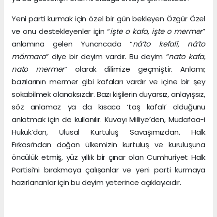
Yeni parti kurmak için özel bir gün bekleyen Özgür Özel
ve onu destekleyenler için “
işte o kafa, işte o mermer
”
anlamına gelen Yunancada “
ná’to kefalí, ná’to
mármaro
” diye bir deyim vardır. Bu deyim “
nato kafa,
nato mermer
” olarak dilimize geçmiştir. Anlamı;
bazılarının mermer gibi kafaları vardır ve içine bir şey
sokabilmek olanaksızdır. Bazı kişilerin duyarsız, anlayışsız,
söz anlamaz ya da kısaca ‘taş kafalı’ olduğunu
anlatmak için de kullanılır. Kuvayı Milliye’den, Müdafaa-i
Hukuk’dan, Ulusal Kurtuluş Savaşımızdan, Halk
Fırkası’ndan doğan ülkemizin kurtuluş ve kuruluşuna
öncülük etmiş, yüz yıllık bir çınar olan Cumhuriyet Halk
Partisi’ni bırakmaya çalışanlar ve yeni parti kurmaya
hazırlananlar için bu deyim yeterince açıklayıcıdır.