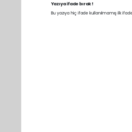
Yazıya ifade bırak !
Bu yazıya hiç ifade kullanılmamış ilk ifadey