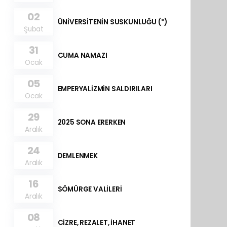
02
ÜNİVERSİTENİN SUSKUNLUĞU (*)
Şubat
31
CUMA NAMAZI
Ocak
05
EMPERYALİZMİN SALDIRILARI
Ocak
29
2025 SONA ERERKEN
Aralık
24
DEMLENMEK
Aralık
16
SÖMÜRGE VALİLERİ
Aralık
08
CİZRE, REZALET, İHANET