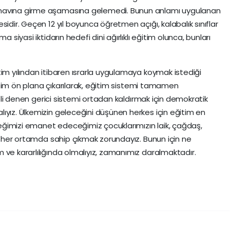
ınavına girme aşamasına gelemedi. Bunun anlamı uygulanan
sidir. Geçen 12 yıl boyunca öğretmen açığı, kalabalık sınıflar
a siyasi iktidarın hedefi dini ağırlıklı eğitim olunca, bunları
tim yılından itibaren ısrarla uygulamaya koymak istediği
eğitim ön plana çıkarılarak, eğitim sistemi tamamen
odeli denen gerici sistemi ortadan kaldırmak için demokratik
ıyız. Ülkemizin geleceğini düşünen herkes için eğitim en
ğimizi emanet edeceğimiz çocuklarımızın laik, çağdaş,
na her ortamda sahip çıkmak zorundayız. Bunun için ne
 ve kararlılığında olmalıyız, zamanımız daralmaktadır.