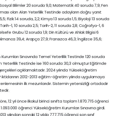
; Sosyal Bilimler 20 soruda 9,0; Matematik 40 soruda 7,9; Fen
aşaması olan Alan Yeterlilik Testinde adayların doğru yanıt
5; Fizik 14 soruda, 2,2; Kimya 13 soruda 1,5; Biyoloji 13 soruda
 Tarih-1, 10 soruda 2,5; Tarih-2, 11 soruda 2,8; Coğrafya-1, 6
lsefe Grubu 12 soruda 1,9; Din Kültürü ve Ahlak Bilgisi 6
lmanca 39,4; Arapça 27,9; Fransızca 46,3; İngilizce 35,6;
 Kurumları Sınavında Temel Yeterlilik Testinde 120 soruda
 Yeterlilik Testinde ise 160 soruda 30,3 olmuştur Eğitimde
gerçekleri açıklamaktadır. 2024 yılında Yükseköğretim
P iktidarının 2012-2013 eğitim-öğretim yılında uygulamaya
lemesinin ilk mezunlarıdır. Sistemin yetersizliği ortadadır
edir.
 göre, 12 yıl önce ilkokul birinci sınıfta toplam 1.870.715 öğrenci
n 1.093.000 öğrenci Yükseköğretim Kurumları Sınavına girdi.
3 yılından sonraki 12 yılda 777.715 öğrenci son sınıf