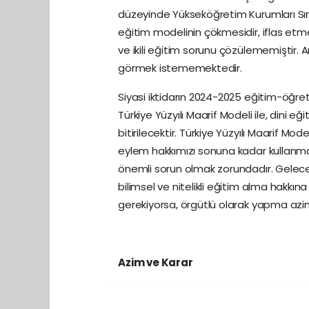
düzeyinde Yükseköğretim Kurumları S
eğitim modelinin çökmesidir, iflas etme
ve ikili eğitim sorunu çözülememiştir. Am
görmek istememektedir.
Siyasi iktidarın 2024-2025 eğitim-öğre
Türkiye Yüzyılı Maarif Modeli ile, dini 
bitirilecektir. Türkiye Yüzyılı Maarif M
eylem hakkımızı sonuna kadar kullanmal
önemli sorun olmak zorundadır. Gelece
bilimsel ve nitelikli eğitim alma hakkı
gerekiyorsa, örgütlü olarak yapma azim
Azim ve Karar