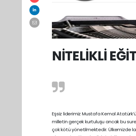
NİTELİKLİ EĞİ
Eşsiz liderimiz Mustafa Kemal Atatürk’ün
milletin gerçek kurtuluşu ancak bu sure
çok kötü yönetilmektedir. Ülkemizde laik 