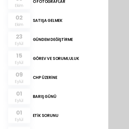
O FOTOĞRAFLAR
Ekim
02
SATIŞA GELMEK
Ekim
23
GÜNDEM DEĞİŞTİRME
Eylül
15
GÖREV VE SORUMLULUK
Eylül
09
CHP ÜZERİNE
Eylül
01
BARIŞ GÜNÜ
Eylül
01
ETİK SORUNU
Eylül