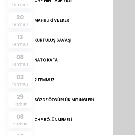
CHP’NİN TASFİYESİ
Temmuz
20
MAHRUKİ VE EKER
Temmuz
13
KURTULUŞ SAVAŞI
Temmuz
08
NATO KAFA
Temmuz
02
2 TEMMUZ
Temmuz
29
SÖZDE ÖZGÜRLÜK MİTİNGLERİ
Haziran
08
CHP BÖLÜNMEMELİ
Haziran