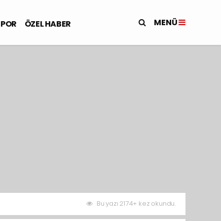
MENÜ
SPOR
ÖZEL HABER
Bu yazı 2174+ kez okundu.