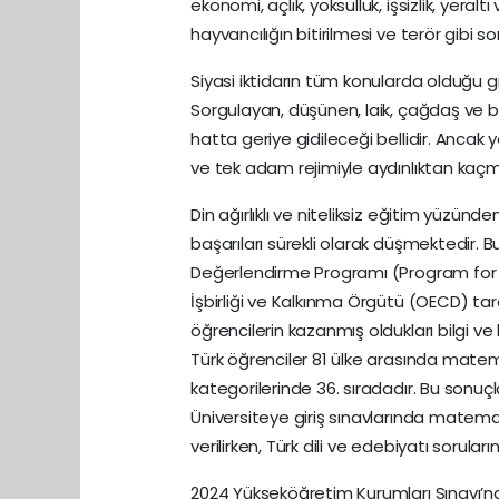
ekonomi, açlık, yoksulluk, işsizlik, yeral
hayvancılığın bitirilmesi ve terör gibi s
Siyasi iktidarın tüm konularda olduğu 
Sorgulayan, düşünen, laik, çağdaş ve bi
hatta geriye gidileceği bellidir. Ancak y
ve tek adam rejimiyle aydınlıktan kaçm
Din ağırlıklı ve niteliksiz eğitim yüzün
başarıları sürekli olarak düşmektedir. B
Değerlendirme Programı (Program for 
İşbirliği ve Kalkınma Örgütü (OECD) tar
öğrencilerin kazanmış oldukları bilgi v
Türk öğrenciler 81 ülke arasında mat
kategorilerinde 36. sıradadır. Bu sonuç
Üniversiteye giriş sınavlarında matemati
verilirken, Türk dili ve edebiyatı sorula
2024 Yükseköğretim Kurumları Sınavı’nd