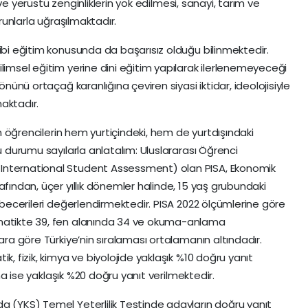
tı ve yerüstü zenginliklerin yok edilmesi, sanayi, tarım ve
orunlarla uğraşılmaktadır.
gibi eğitim konusunda da başarısız olduğu bilinmektedir.
limsel eğitim yerine dini eğitim yapılarak ilerlenemeyeceği
önünü ortaçağ karanlığına çeviren siyasi iktidar, ideolojisiyle
aktadır.
den öğrencilerin hem yurtiçindeki, hem de yurtdışındaki
u durumu sayılarla anlatalım: Uluslararası Öğrenci
International Student Assessment) olan PISA, Ekonomik
afından, üçer yıllık dönemler halinde, 15 yaş grubundaki
e becerileri değerlendirmektedir. PISA 2022 ölçümlerine göre
ematikte 39, fen alanında 34 ve okuma-anlama
lara göre Türkiye’nin sıralaması ortalamanın altındadır.
k, fizik, kimya ve biyolojide yaklaşık %10 doğru yanıt
rına ise yaklaşık %20 doğru yanıt verilmektedir.
a (YKS) Temel Yeterlilik Testinde adayların doğru yanıt