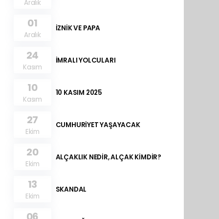
Aralık
01
İZNİK VE PAPA
Aralık
24
İMRALI YOLCULARI
Kasım
10
10 KASIM 2025
Kasım
27
CUMHURİYET YAŞAYACAK
Ekim
20
ALÇAKLIK NEDİR, ALÇAK KİMDİR?
Ekim
13
SKANDAL
Ekim
06