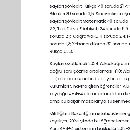
sayıları şöyledir: Türkçe 40 soruda 21,4
Bilimleri 20 soruda 3,5. Sınavın ikinci 
sayıları şöyledir: Matematik 40 soruda 5,
2,3; Türk Dili ve Edebiyatı 24 soruda 5,9;
soruda 2,1; Coğrafya-2, 11 soruda 2,4; Fe
soruda 1,2; Yabancı dillerde 80 soruda A
Rusça 52,3.
Sayıları özetlersek 2024 Yükseköğretim
doğru soru çözme ortalaması 41,8; Alan
başarı olarak sunulan bu sayılar, esas 
Kurumları Sınavına giren öğrenciler, AK
koyduğu 4+4+4 olarak adlandırılan düzen
ama bu başarı masallarıyla süslenmekt
Milli Eğitim Bakanlığı’nın istatistiklerine
kayıtlıydı. 2024 yılında bu öğrencilerde
Yani 4+4+4 sisteminin başladığı 2012-201