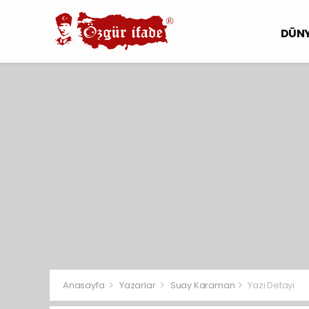
DÜN
Anasayfa
Yazarlar
Suay Karaman
Yazı Detayı