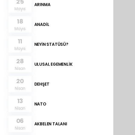
25
ARINMA
Mayıs
18
ANADİL
Mayıs
11
NEYİN STATÜSÜ?
Mayıs
28
ULUSAL EGEMENLİK
Nisan
20
DEHŞET
Nisan
13
NATO
Nisan
06
AKBELEN TALANI
Nisan