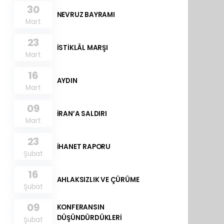
30
NEVRUZ BAYRAMI
Mart
23
İSTİKLÂL MARŞI
Mart
16
AYDIN
Mart
09
İRAN’A SALDIRI
Mart
23
İHANET RAPORU
Şubat
16
AHLAKSIZLIK VE ÇÜRÜME
Şubat
09
KONFERANSIN
DÜŞÜNDÜRDÜKLERİ
Şubat