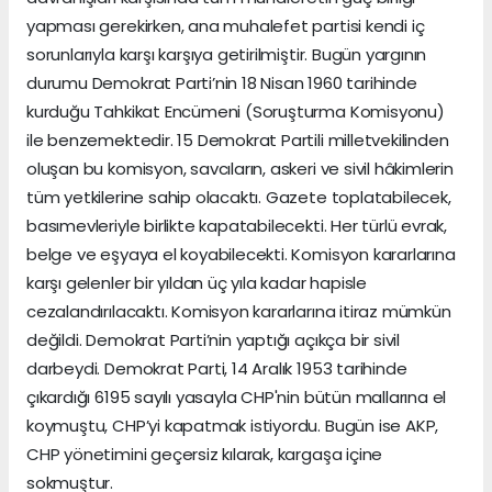
yapması gerekirken, ana muhalefet partisi kendi iç
sorunlarıyla karşı karşıya getirilmiştir. Bugün yargının
durumu Demokrat Parti’nin 18 Nisan 1960 tarihinde
kurduğu Tahkikat Encümeni (Soruşturma Komisyonu)
ile benzemektedir. 15 Demokrat Partili milletvekilinden
oluşan bu komisyon, savcıların, askeri ve sivil hâkimlerin
tüm yetkilerine sahip olacaktı. Gazete toplatabilecek,
basımevleriyle birlikte kapatabilecekti. Her türlü evrak,
belge ve eşyaya el koyabilecekti. Komisyon kararlarına
karşı gelenler bir yıldan üç yıla kadar hapisle
cezalandırılacaktı. Komisyon kararlarına itiraz mümkün
değildi. Demokrat Parti’nin yaptığı açıkça bir sivil
darbeydi. Demokrat Parti, 14 Aralık 1953 tarihinde
çıkardığı 6195 sayılı yasayla CHP'nin bütün mallarına el
koymuştu, CHP’yi kapatmak istiyordu. Bugün ise AKP,
CHP yönetimini geçersiz kılarak, kargaşa içine
sokmuştur.