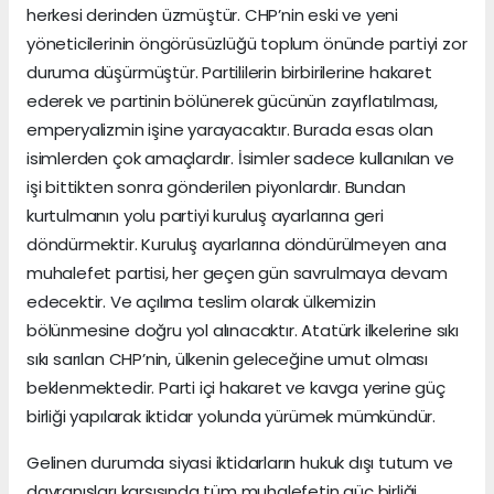
herkesi derinden üzmüştür. CHP’nin eski ve yeni
yöneticilerinin öngörüsüzlüğü toplum önünde partiyi zor
duruma düşürmüştür. Partililerin birbirilerine hakaret
ederek ve partinin bölünerek gücünün zayıflatılması,
emperyalizmin işine yarayacaktır. Burada esas olan
isimlerden çok amaçlardır. İsimler sadece kullanılan ve
işi bittikten sonra gönderilen piyonlardır. Bundan
kurtulmanın yolu partiyi kuruluş ayarlarına geri
döndürmektir. Kuruluş ayarlarına döndürülmeyen ana
muhalefet partisi, her geçen gün savrulmaya devam
edecektir. Ve açılıma teslim olarak ülkemizin
bölünmesine doğru yol alınacaktır. Atatürk ilkelerine sıkı
sıkı sarılan CHP’nin, ülkenin geleceğine umut olması
beklenmektedir. Parti içi hakaret ve kavga yerine güç
birliği yapılarak iktidar yolunda yürümek mümkündür.
Gelinen durumda siyasi iktidarların hukuk dışı tutum ve
davranışları karşısında tüm muhalefetin güç birliği