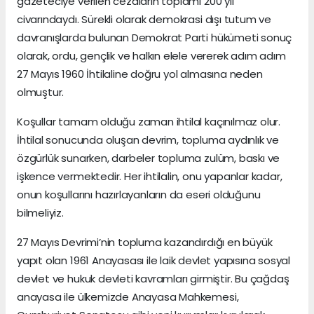
gazeteciye verilen cezaların toplamı 200 yıl
civarındaydı. Sürekli olarak demokrasi dışı tutum ve
davranışlarda bulunan Demokrat Parti hükümeti sonuç
olarak, ordu, gençlik ve halkın elele vererek adım adım
27 Mayıs 1960 İhtilaline doğru yol almasına neden
olmuştur.
Koşullar tamam olduğu zaman ihtilal kaçınılmaz olur.
İhtilal sonucunda oluşan devrim, topluma aydınlık ve
özgürlük sunarken, darbeler topluma zulüm, baskı ve
işkence vermektedir. Her ihtilalin, onu yapanlar kadar,
onun koşullarını hazırlayanların da eseri olduğunu
bilmeliyiz.
27 Mayıs Devrimi’nin topluma kazandırdığı en büyük
yapıt olan 1961 Anayasası ile laik devlet yapısına sosyal
devlet ve hukuk devleti kavramları girmiştir. Bu çağdaş
anayasa ile ülkemizde Anayasa Mahkemesi,