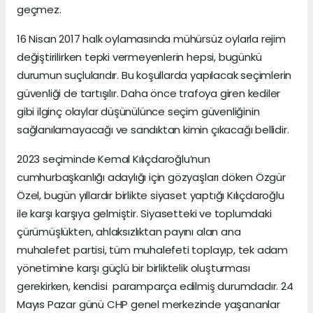
geçmez.
16 Nisan 2017 halk oylamasında mühürsüz oylarla rejim
değiştirilirken tepki vermeyenlerin hepsi, bugünkü
durumun suçlularıdır. Bu koşullarda yapılacak seçimlerin
güvenliği de tartışılır. Daha önce trafoya giren kediler
gibi ilginç olaylar düşünülünce seçim güvenliğinin
sağlanılamayacağı ve sandıktan kimin çıkacağı bellidir.
2023 seçiminde Kemal Kılıçdaroğlu’nun
cumhurbaşkanlığı adaylığı için gözyaşları döken Özgür
Özel, bugün yıllardır birlikte siyaset yaptığı Kılıçdaroğlu
ile karşı karşıya gelmiştir. Siyasetteki ve toplumdaki
çürümüşlükten, ahlaksızlıktan payını alan ana
muhalefet partisi, tüm muhalefeti toplayıp, tek adam
yönetimine karşı güçlü bir birliktelik oluşturması
gerekirken, kendisi paramparça edilmiş durumdadır. 24
Mayıs Pazar günü CHP genel merkezinde yaşananlar