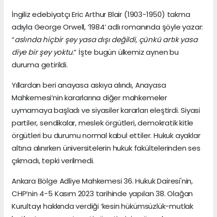
İngiliz edebiyatçı Eric Arthur Blair (1903-1950) takma
adıyla George Orwell, ‘1984’ adlı romanında şöyle yazar:
“
aslında hiçbir şey yasa dışı değildi, çünkü artık yasa
diye bir şey yoktu
.” İşte bugün ülkemiz aynen bu
duruma getirildi.
Yıllardan beri anayasa askıya alındı, Anayasa
Mahkemesi’nin kararlarına diğer mahkemeler
uymamaya başladı ve siyasiler kararları eleştirdi. Siyasi
partiler, sendikalar, meslek örgütleri, demokratik kitle
örgütleri bu durumu normal kabul ettiler. Hukuk ayaklar
altına alınırken üniversitelerin hukuk fakültelerinden ses
çıkmadı, tepki verilmedi.
Ankara Bölge Adliye Mahkemesi 36. Hukuk Dairesi'nin,
CHP’nin 4-5 Kasım 2023 tarihinde yapılan 38. Olağan
Kurultayı hakkında verdiği ‘kesin hükümsüzlük-mutlak