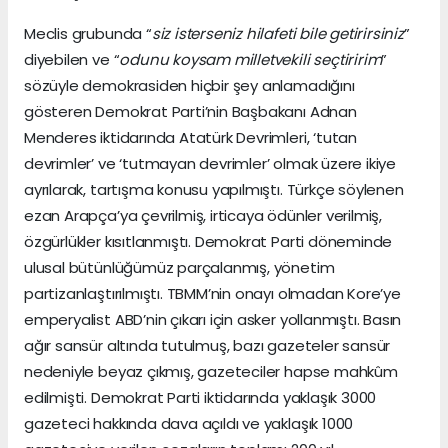
Meclis grubunda “
siz isterseniz hilafeti bile getirirsiniz
”
diyebilen ve “
odunu koysam milletvekili seçtiririm
”
sözüyle demokrasiden hiçbir şey anlamadığını
gösteren Demokrat Parti’nin Başbakanı Adnan
Menderes iktidarında Atatürk Devrimleri, ‘tutan
devrimler’ ve ‘tutmayan devrimler’ olmak üzere ikiye
ayrılarak, tartışma konusu yapılmıştı. Türkçe söylenen
ezan Arapça’ya çevrilmiş, irticaya ödünler verilmiş,
özgürlükler kısıtlanmıştı. Demokrat Parti döneminde
ulusal bütünlüğümüz parçalanmış, yönetim
partizanlaştırılmıştı. TBMM’nin onayı olmadan Kore’ye
emperyalist ABD’nin çıkarı için asker yollanmıştı. Basın
ağır sansür altında tutulmuş, bazı gazeteler sansür
nedeniyle beyaz çıkmış, gazeteciler hapse mahkûm
edilmişti. Demokrat Parti iktidarında yaklaşık 3000
gazeteci hakkında dava açıldı ve yaklaşık 1000