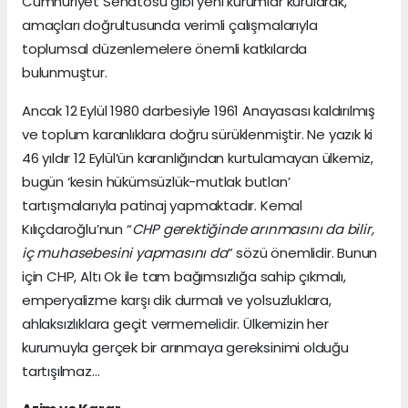
Cumhuriyet Senatosu gibi yeni kurumlar kurularak,
amaçları doğrultusunda verimli çalışmalarıyla
toplumsal düzenlemelere önemli katkılarda
bulunmuştur.
Ancak 12 Eylül 1980 darbesiyle 1961 Anayasası kaldırılmış
ve toplum karanlıklara doğru sürüklenmiştir. Ne yazık ki
46 yıldır 12 Eylül’ün karanlığından kurtulamayan ülkemiz,
bugün ‘kesin hükümsüzlük-mutlak butlan’
tartışmalarıyla patinaj yapmaktadır. Kemal
Kılıçdaroğlu’nun “
CHP gerektiğinde arınmasını da bilir,
iç muhasebesini yapmasını da
” sözü önemlidir. Bunun
için CHP, Altı Ok ile tam bağımsızlığa sahip çıkmalı,
emperyalizme karşı dik durmalı ve yolsuzluklara,
ahlaksızlıklara geçit vermemelidir. Ülkemizin her
kurumuyla gerçek bir arınmaya gereksinimi olduğu
tartışılmaz…