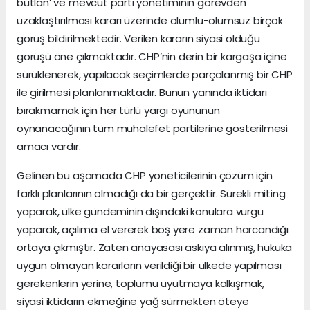
butlan’ ve mevcut parti yönetiminin görevden
uzaklaştırılması kararı üzerinde olumlu-olumsuz birçok
görüş bildirilmektedir. Verilen kararın siyasi olduğu
görüşü öne çıkmaktadır. CHP’nin derin bir kargaşa içine
sürüklenerek, yapılacak seçimlerde parçalanmış bir CHP
ile girilmesi planlanmaktadır. Bunun yanında iktidarı
bırakmamak için her türlü yargı oyununun
oynanacağının tüm muhalefet partilerine gösterilmesi
amacı vardır.
Gelinen bu aşamada CHP yöneticilerinin çözüm için
farklı planlarının olmadığı da bir gerçektir. Sürekli miting
yaparak, ülke gündeminin dışındaki konulara vurgu
yaparak, açılıma el vererek boş yere zaman harcandığı
ortaya çıkmıştır. Zaten anayasası askıya alınmış, hukuka
uygun olmayan kararların verildiği bir ülkede yapılması
gerekenlerin yerine, toplumu uyutmaya kalkışmak,
siyasi iktidarın ekmeğine yağ sürmekten öteye