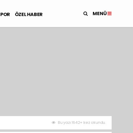
MENÜ
SPOR
ÖZEL HABER
Bu yazı 1642+ kez okundu.