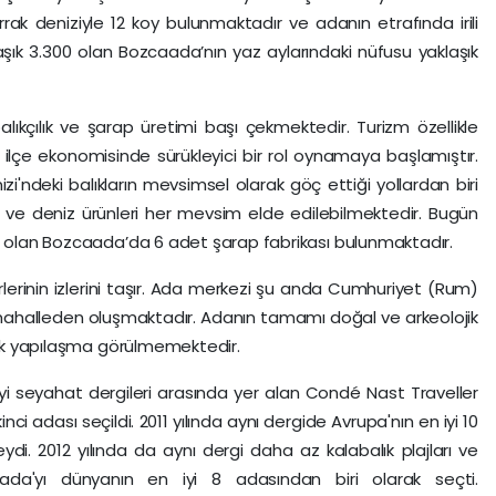
rak deniziyle 12 koy bulunmaktadır ve adanın etrafında irili
laşık 3.300 olan Bozcaada’nın yaz aylarındaki nüfusu yaklaşık
ıkçılık ve şarap üretimi başı çekmektedir. Turizm özellikle
ve ilçe ekonomisinde sürükleyici bir rol oynamaya başlamıştır.
i'ndeki balıkların mevsimsel olarak göç ettiği yollardan biri
lır ve deniz ürünleri her mevsim elde edilebilmektedir. Bugün
ri olan Bozcaada’da 6 adet şarap fabrikası bulunmaktadır.
lerinin izlerini taşır. Ada merkezi şu anda Cumhuriyet (Rum)
i mahalleden oluşmaktadır. Adanın tamamı doğal ve arkeolojik
rpık yapılaşma görülmemektedir.
yi seyahat dergileri arasında yer alan Condé Nast Traveller
ci adası seçildi. 2011 yılında aynı dergide Avrupa'nın en iyi 10
eydi. 2012 yılında da aynı dergi daha az kalabalık plajları ve
ada'yı dünyanın en iyi 8 adasından biri olarak seçti.