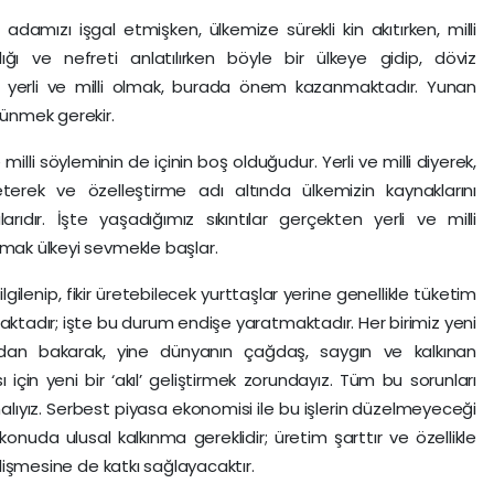
damızı işgal etmişken, ülkemize sürekli kin akıtırken, milli
ığı ve nefreti anlatılırken böyle bir ülkeye gidip, döviz
e yerli ve milli olmak, burada önem kazanmaktadır. Yunan
şünmek gerekir.
ve milli söyleminin de içinin boş olduğudur. Yerli ve milli diyerek,
rek ve özelleştirme adı altında ülkemizin kaynaklarını
rıdır. İşte yaşadığımız sıkıntılar gerçekten yerli ve milli
lmak ülkeyi sevmekle başlar.
lgilenip, fikir üretebilecek yurttaşlar yerine genellikle tüketim
luşmaktadır; işte bu durum endişe yaratmaktadır. Her birimiz yeni
adan bakarak, yine dünyanın çağdaş, saygın ve kalkınan
için yeni bir ‘akıl’ geliştirmek zorundayız. Tüm bu sorunları
lmalıyız. Serbest piyasa ekonomisi ile bu işlerin düzelmeyeceği
konuda ulusal kalkınma gereklidir; üretim şarttır ve özellikle
gelişmesine de katkı sağlayacaktır.