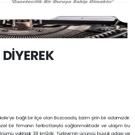
İ DİYEREK
e’ye bağlı bir ilçe olan Bozcaada, bizim şirin bir adamızdır.
zel bir firmanın feribotlarıyla sağlanmaktadır ve ulaşım bu
lçümü yaklaşık 39 km2dir. Türkiye’nin üçüncü büyük adası ve