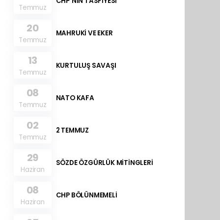
CHP’NİN TASFİYESİ
Temmuz
20
MAHRUKİ VE EKER
Temmuz
13
KURTULUŞ SAVAŞI
Temmuz
08
NATO KAFA
Temmuz
02
2 TEMMUZ
Temmuz
29
SÖZDE ÖZGÜRLÜK MİTİNGLERİ
Haziran
08
CHP BÖLÜNMEMELİ
Haziran