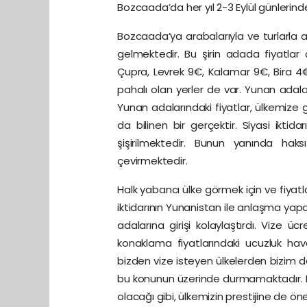
Bozcaada’da her yıl 2-3 Eylül günlerin
Bozcaada’ya arabalarıyla ve turlarla ak
gelmektedir. Bu şirin adada fiyatlar
Çupra, Levrek 9€, Kalamar 9€, Bira 4€
pahalı olan yerler de var. Yunan adalar
Yunan adalarındaki fiyatlar, ülkemiz
da bilinen bir gerçektir. Siyasi iktid
şişirilmektedir. Bunun yanında ha
çevirmektedir.
Halk yabancı ülke görmek için ve fiyat
iktidarının Yunanistan ile anlaşma ya
adalarına girişi kolaylaştırdı. Vize
konaklama fiyatlarındaki ucuzluk havada
bizden vize isteyen ülkelerden bizim de
bu konunun üzerinde durmamaktadır. Hal
olacağı gibi, ülkemizin prestijine de öne