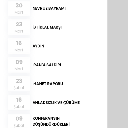
30
NEVRUZ BAYRAMI
Mart
23
İSTİKLÂL MARŞI
Mart
16
AYDIN
Mart
09
İRAN’A SALDIRI
Mart
23
İHANET RAPORU
Şubat
16
AHLAKSIZLIK VE ÇÜRÜME
Şubat
09
KONFERANSIN
DÜŞÜNDÜRDÜKLERİ
Şubat