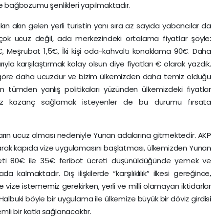
de bağbozumu şenlikleri yapılmaktadır.
ın akın gelen yerli turistin yanı sıra az sayıda yabancılar da
 çok ucuz değil, ada merkezindeki ortalama fiyatlar şöyle:
, Meşrubat 1,5€, İki kişi oda-kahvaltı konaklama 90€. Daha
ıyla karşılaştırmak kolay olsun diye fiyatları € olarak yazdık.
e göre daha ucuzdur ve bizim ülkemizden daha temiz olduğu
arın tümden yanlış politikaları yüzünden ülkemizdeki fiyatlar
ksız kazanç sağlamak isteyenler de bu durumu fırsata
ların ucuz olması nedeniyle Yunan adalarına gitmektedir. AKP
parak kapıda vize uygulamasını başlatması, ülkemizden Yunan
 ücreti 80€ ile 35€ feribot ücreti düşünüldüğünde yemek ve
 kalmaktadır. Dış ilişkilerde “karşılıklılık” ilkesi gereğince,
 vize istememiz gerekirken, yerli ve milli olamayan iktidarlar
buki böyle bir uygulama ile ülkemize büyük bir döviz girdisi
mli bir katkı sağlanacaktır.