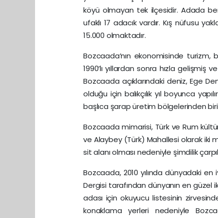
köyü olmayan tek ilçesidir. Adada ber
ufaklı 17 adacık vardır. Kış nüfusu yak
15.000 olmaktadır.
Bozcaada’nın ekonomisinde turizm, bal
1990’lı yıllardan sonra hızla gelişmiş 
Bozcaada açıklarındaki deniz, Ege Deniz
olduğu için balıkçılık yıl boyunca yapı
başlıca şarap üretim bölgelerinden bi
Bozcaada mimarisi, Türk ve Rum kültür
ve Alaybey (Türk) Mahallesi olarak ik
sit alanı olması nedeniyle şimdilik ça
Bozcaada, 2010 yılında dünyadaki en i
Dergisi tarafından dünyanın en güzel ikin
adası için okuyucu listesinin zirvesind
konaklama yerleri nedeniyle Bozca