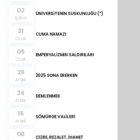
02
ÜNİVERSİTENİN SUSKUNLUĞU (*)
Şubat
31
CUMA NAMAZI
Ocak
05
EMPERYALİZMİN SALDIRILARI
Ocak
29
2025 SONA ERERKEN
Aralık
24
DEMLENMEK
Aralık
16
SÖMÜRGE VALİLERİ
Aralık
08
CİZRE, REZALET, İHANET