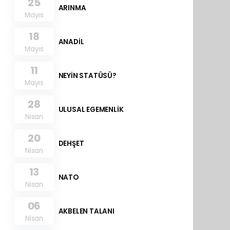
25
ARINMA
Mayıs
18
ANADİL
Mayıs
11
NEYİN STATÜSÜ?
Mayıs
28
ULUSAL EGEMENLİK
Nisan
20
DEHŞET
Nisan
13
NATO
Nisan
06
AKBELEN TALANI
Nisan