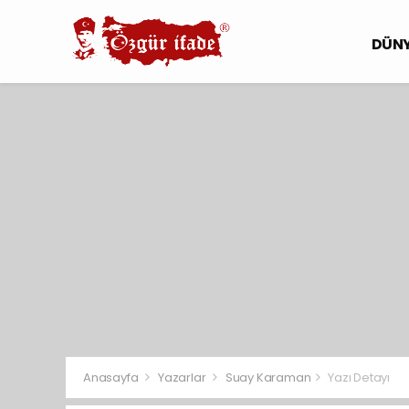
DÜN
Anasayfa
Yazarlar
Suay Karaman
Yazı Detayı