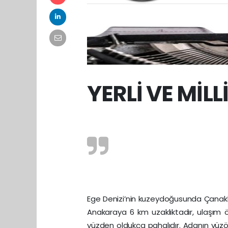
YERLİ VE MİLL
Ege Denizi’nin kuzeydoğusunda Çanakkal
Anakaraya 6 km uzaklıktadır, ulaşım ö
yüzden oldukça pahalıdır. Adanın yüzö