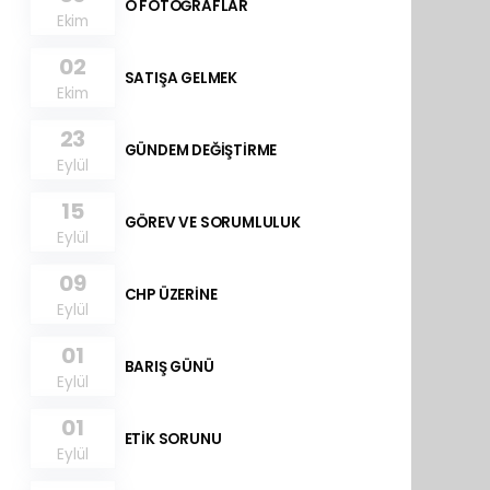
O FOTOĞRAFLAR
Ekim
02
SATIŞA GELMEK
Ekim
23
GÜNDEM DEĞİŞTİRME
Eylül
15
GÖREV VE SORUMLULUK
Eylül
09
CHP ÜZERİNE
Eylül
01
BARIŞ GÜNÜ
Eylül
01
ETİK SORUNU
Eylül