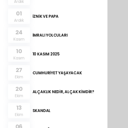
Aralık
01
İZNİK VE PAPA
Aralık
24
İMRALI YOLCULARI
Kasım
10
10 KASIM 2025
Kasım
27
CUMHURİYET YAŞAYACAK
Ekim
20
ALÇAKLIK NEDİR, ALÇAK KİMDİR?
Ekim
13
SKANDAL
Ekim
06