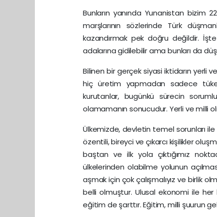
Bunların yanında Yunanistan bizim 22 a
marşlarının sözlerinde Türk düşmanl
kazandırmak pek doğru değildir. İşt
adalarına gidilebilir ama bunları da dü
Bilinen bir gerçek siyasi iktidarın yerli 
hiç üretim yapmadan sadece tükete
kurutanlar, bugünkü sürecin sorumlula
olamamanın sonucudur. Yerli ve milli o
Ülkemizde, devletin temel sorunları ile i
özentili, bireyci ve çıkarcı kişilikler o
baştan ve ilk yola çıktığımız nokt
ülkelerinden olabilme yolunun açılması 
aşmak için çok çalışmalıyız ve birlik o
belli olmuştur. Ulusal ekonomi ile her 
eğitim de şarttır. Eğitim, milli şuurun 