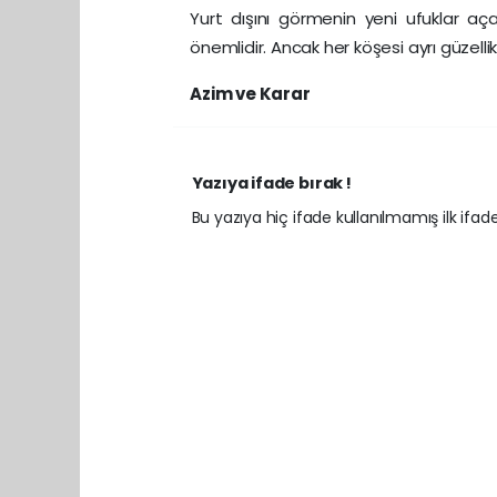
Yurt dışını görmenin yeni ufuklar aça
önemlidir. Ancak her köşesi ayrı güzell
Azim ve Karar
Yazıya ifade bırak !
Bu yazıya hiç ifade kullanılmamış ilk ifadey