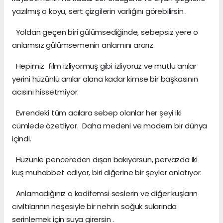
yazılmış o koyu, sert çizgilerin varlığını görebilirsin .
Yoldan geçen biri gülümsediğinde, sebepsiz yere o
anlamsız gülümsemenin anlamını ararız.
Hepimiz film izliyormuş gibi izliyoruz ve mutlu anılar
yerini hüzünlü anılar alana kadar kimse bir başkasının
acısını hissetmiyor.
Evrendeki tüm acılara sebep olanlar her şeyi iki
cümlede özetliyor. Daha medeni ve modern bir dünya
içindi.
Hüzünle pencereden dışarı bakıyorsun, pervazda iki
kuş muhabbet ediyor, biri diğerine bir şeyler anlatıyor.
Anlamadığınız o kadifemsi seslerin ve diğer kuşların
cıvıltılarının neşesiyle bir nehrin soğuk sularında
serinlemek için suya girersin .