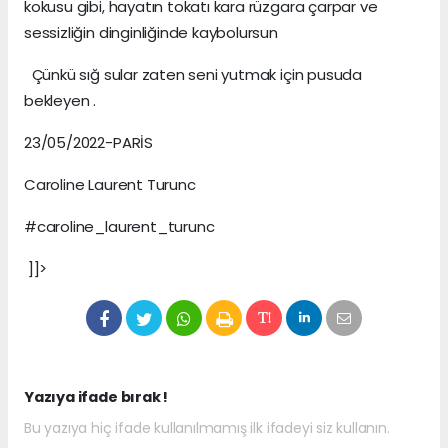
kokusu gibi, hayatın tokatı kara rüzgara çarpar ve
sessizliğin dinginliğinde kaybolursun
Çünkü sığ sular zaten seni yutmak için pusuda
bekleyen .
23/05/2022-PARİS
Caroline Laurent Turunc
#caroline_laurent_turunc
]]>
Yazıya ifade bırak !
Bu yazıya hiç ifade kullanılmamış ilk ifadeyi siz kullanın.