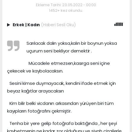
Ekleme Tarihi: 23.05.2022 - 00:00
1452+ kez okundu.
Erkek
|
Kadın
(Haberi Sesli Oku)
Sarılacak dalın yoksa,kalın bir boynun yoksa
uçurum seni bekliyor demektir .
Mücadele etmezsen,kasırga seni içine
çekecek ve kaybolacaksın.
Sesini kimse duymayacak, kendini ifade etmek için
beyaz kağıtlar arayacaksın
Kim bilir belki vicdanın arkasından yürüyen biri tüm
kayıpların fotoğrafını çekmiştir.
Tenha bir yere gelip fotoğrafa baktığında , her şeyi
kaybetmenin ne kadar zor olduğunu ve siyah çizgilerle