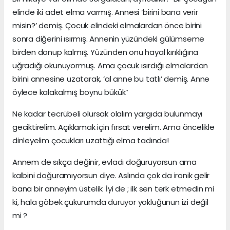
elinde iki adet elma varmış. Annesi ‘birini bana verir
misin?’ demiş. Çocuk elindeki elmalardan önce birini
sonra diğerini ısırmış. Annenin yüzündeki gülümseme
birden donup kalmış. Yüzünden onu hayal kırıklığına
uğradığı okunuyormuş. Ama çocuk ısırdığı elmalardan
birini annesine uzatarak, ‘al anne bu tatlı’ demiş. Anne
öylece kalakalmış boynu bükük”
Ne kadar tecrübeli olursak olalım yargıda bulunmayı
geciktirelim. Açıklamak için fırsat verelim. Ama öncelikle
dinleyelim çocukları uzattığı elma tadında!
Annem de sıkça değinir, evladı doğuruyorsun ama
kalbini doğuramıyorsun diye. Aslında çok da ironik gelir
bana bir anneyim üstelik. İyi de ; ilk sen terk etmedin mi
ki, hala göbek çukurumda duruyor yokluğunun izi değil
mi ?