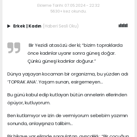
Ekleme Tarihi: 07.05.2024 - 22:32
5630+ kez okundu.
Erkek
|
Kadın
(Haberi Sesli Oku)
Bir Yezidi atasözü der ki; “bizim topraklarda
önce kadınlar uyanır sonra güneş doğar.
Çünkü güneşi kadınlar doğurur.”
Dünya yaşayan kocaman bir organizma, bu yüzden adı
‘TOPRAK ANA’. Yaşam sunan, esirgemeyen…
Bu günü kabul edip kutlayan bütün annelerin ellerinden
öpüyor, kutluyorum.
Ben kutlamıyor ve izin de vermiyorum sebebim yazımın
sonunda, anlayışınıza talibim…
Bir hikaye var elimde sorgulatan, ayrıcalıklı : “Bir çocuğun