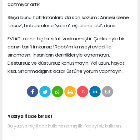
acıtmıyor artık.
Sıkça bunu hatırlatanlara da son sözüm : Annesi ölene
‘öksüz’, babası ölene ‘yetim’, eşi ölene ‘dul’, denir.
EVLADI ölene hiç bir sıfat verilmemiştir. Çünkü öyle bir
acının tarifi imkansız! Rabb’im kimseyi evladı ile
sınamasın. İnsanların derinlikleriyle oynamayın.
Destursuz ve düstursuz konuşmayın. Yol uzun, hayat
kısa. Sınanmadığınız acılar üstüne yorum yapmayın…
Yazıya ifade bırak !
Bu yazıya hiç ifade kullanılmamış ilk ifadeyi siz kullanın.