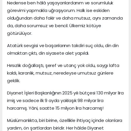
Nedense ben hâlâ yaşayanlardanım ve sorumluluk
görevimi yapmakla uğraşıyorum. Halk ise eskiden
olduğundan daha fakir ve daha mutsuz, aynı zamanda
da, daha sorumsuz ve bencil. Ülkemiz kötüye
götürülüyor.
Atatürk sevgisi ve başarılarının takdiri suç oldu, din din
olmaktan çıktı, din siyasete alet yapıldı.
Hırsızlık doğallaştı, şeref ve utanç yok oldu, saygı lafta
kaldı, karanlık, mutsuz, neredeyse umutsuz günlere
geldik.
Diyanet İşleri Başkanlığının 2025 yılı bütçesi 130 milyar lira
imiş ve sadece ilk 9 ayda yaklaşık 98 milyar lira
harcamış. Yâni, saatte 15 milyon lira harcamış!
Müslümanlıkta, biri birine, özellikle ihtiyaç içinde olanlara
yardım, ön şartlardan biridir. Her hâlde Diyanet