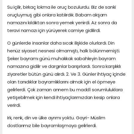
Su içilir, birkaç lokma ile oruç bozulurdu. Biz de sanki
oruçluymuş gibi onlara katılırdık. Babam akşam
namazını kıldıktan sonra yemek yenirdi. Az sonra da
teravi namazı için yürüyerek camiye gidilirdi.
O günlerde insanlar daha sıcak ilişkide olurlardı. Din
henüz siyaset nesnesi olmamıştı, halk bölünmemişti.
Şeker bayramı günü muhakkak sabahleyin bayram
namazına gidilir ve dargınlar barışırlardı. Sonra karşılıklı
ziyaretler bütün günü alırdı. 2. Ve 3. Günler ihtiyaç içinde
olan tanıdıklar bayramlıklarını almak için el öpmeye
gelirlerdi. Çok zaman annem bu maddî sorumluluklara
yetişebilmek için kendi ihtiyaçlarımızdan kesip onlara
verirdi.
Irk, renk, din ve ülke ayrımı yoktu. Gayri- Müslim
dostlarımız bile bayramlaşmaya gelirlerdi.