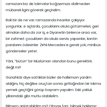
ramazanı biz de lokmalar boğazımıza dizilmeden
mübarek ligini görerek geçirelim.
Bak bir de ne var; ramazanda insanlar çalışıyor
yorgunlar, e açlarda, çocuklarını okula götürmeleri, geri
almaları daha da zor iş, e Diyanetin binlerce aracı var,
bir zahmet çocukların da okula servis yapsınlar, kantin
paralarını ödesinler. Zırhlı Mercedes’e gerek yok, minibüs
gönderseler yeter.
Yâni, “bütün” bir Müslüman olandan bunu gerektirir,
değil mi?
Günahkâr diye sattıkları bizler de halkımızın yardım
aldığını, hiç değilse oruçtan sonra gırtlağından bir lokma
yemek geçtiğini görüp bayram yapalım. Eski yokluk
yıllarındaki gibi mutlu olabilelim.
Bilmem anlatabildim mi? Olması farz, bilmek hakkımız