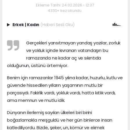
Ekleme Tarihi: 24.02.2026 - 12:37
4330+ kez okundu.
Erkek
|
Kadın
(Haberi Sesli Oku)
Gerçekleri yansıtmayan yandaş yazılar, zorluk
ve yokluk içinde kıvranan vatandaşın bu
ramazanda ne kadar aç ve sıkıntıda
olduğunun, üstünü örtemiyor.
Benim için ramazanlar 1945 yılına kadar, huzurlu, kutlu ve
güvende hissedilen yılların yaşamının mutlu bir
parçasıydı. Fakirlik vardı, yokluk vardı, hatta kıtlık vardı,
ama memnun ve mutlu idik.
Dünyanın ilerlemiş sayılan ülkeleri biri birini
boğazlamakla meşguldü ve her gün binlerce insan
katlediliyordu. Bizde, şeker, un, kömür ve ekmek