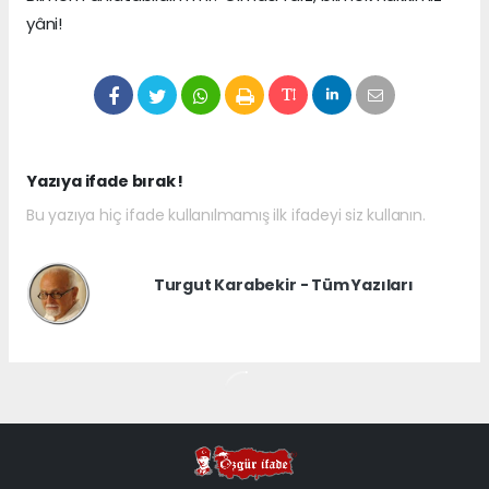
yâni!
Yazıya ifade bırak !
Bu yazıya hiç ifade kullanılmamış ilk ifadeyi siz kullanın.
Turgut Karabekir - Tüm Yazıları