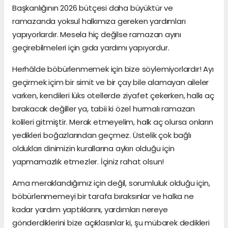
Başkanlığının 2026 bütçesi daha büyüktür ve
ramazanda yoksul halkımıza gereken yardımları
yapıyorlardır. Mesela hiç değilse ramazan ayını
geçirebilmeleri için gıda yardımı yapıyordur.
Herhâlde böbürlenmemek için bize söylemiyorlardır! Ayı
geçirmek içim bir simit ve bir çay bile alamayan aileler
varken, kendileri lüks otellerde ziyafet çekerken, halkı aç
bırakacak değiller ya, tabii ki özel hurmalı ramazan
kolileri gitmiştir. Merak etmeyelim, halk aç olursa onların
yedikleri boğazlarından geçmez. Üstelik çok bağlı
oldukları dinimizin kurallarına aykırı olduğu için
yapmamazlık etmezler. İçiniz rahat olsun!
Ama meraklandığımız için değil, sorumluluk olduğu için,
böbürlenmemeyi bir tarafa bıraksınlar ve halka ne
kadar yardım yaptıklarını, yardımları nereye
gönderdiklerini bize açıklasınlar ki, şu mübarek dedikleri