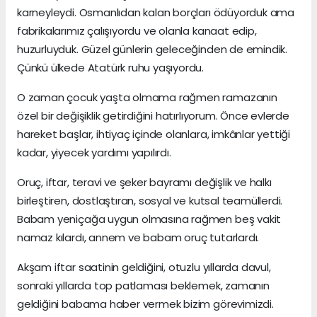
karneyleydi. Osmanlıdan kalan borçları ödüyorduk ama
fabrikalarımız çalışıyordu ve olanla kanaat edip,
huzurluyduk. Güzel günlerin geleceğinden de emindik.
Çünkü ülkede Atatürk ruhu yaşıyordu.
O zaman çocuk yaşta olmama rağmen ramazanın
özel bir değişiklik getirdiğini hatırlıyorum. Önce evlerde
hareket başlar, ihtiyaç içinde olanlara, imkânlar yettiği
kadar, yiyecek yardımı yapılırdı.
Oruç, iftar, teravi ve şeker bayramı değişlik ve halkı
birleştiren, dostlaştıran, sosyal ve kutsal teamüllerdi.
Babam yeniçağa uygun olmasına rağmen beş vakit
namaz kılardı, annem ve babam oruç tutarlardı.
Akşam iftar saatinin geldiğini, otuzlu yıllarda davul,
sonraki yıllarda top patlaması beklemek, zamanın
geldiğini babama haber vermek bizim görevimizdi.