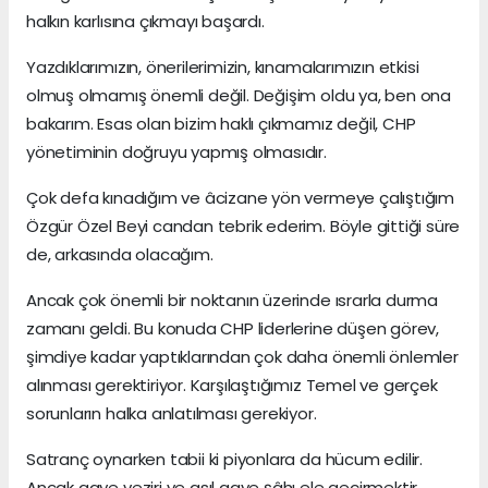
halkın karlısına çıkmayı başardı.
Yazdıklarımızın, önerilerimizin, kınamalarımızın etkisi
olmuş olmamış önemli değil. Değişim oldu ya, ben ona
bakarım. Esas olan bizim haklı çıkmamız değil, CHP
yönetiminin doğruyu yapmış olmasıdır.
Çok defa kınadığım ve âcizane yön vermeye çalıştığım
Özgür Özel Beyi candan tebrik ederim. Böyle gittiği süre
de, arkasında olacağım.
Ancak çok önemli bir noktanın üzerinde ısrarla durma
zamanı geldi. Bu konuda CHP liderlerine düşen görev,
şimdiye kadar yaptıklarından çok daha önemli önlemler
alınması gerektiriyor. Karşılaştığımız Temel ve gerçek
sorunların halka anlatılması gerekiyor.
Satranç oynarken tabii ki piyonlara da hücum edilir.
Ancak gaye veziri ve asıl gaye şâhı ele geçirmektir.