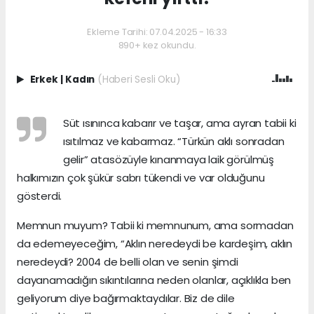
Ekleme Tarihi: 07.04.2025 - 16:33
890+ kez okundu.
Erkek
|
Kadın
(Haberi Sesli Oku)
Süt ısınınca kabarır ve taşar, ama ayran tabii ki
ısıtılmaz ve kabarmaz. “Türkün aklı sonradan
gelir” atasözüyle kınanmaya laik görülmüş
halkımızın çok şükür sabrı tükendi ve var olduğunu
gösterdi.
Memnun muyum? Tabii ki memnunum, ama sormadan
da edemeyeceğim, “Aklın neredeydi be kardeşim, aklın
neredeydi? 2004 de belli olan ve senin şimdi
dayanamadığın sıkıntılarına neden olanlar, açıklıkla ben
geliyorum diye bağırmaktaydılar. Biz de dile