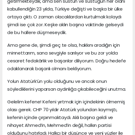
getirmekteydik, ama sen sustun ve sustuğun her olanı
kabullendiğin 23 yılda, Türkiye değişti ve başka bir ülke
ortaya çıktı. O zaman olacaklardan kurtulmak kolaydı
şimdi ise çok zor. Keşke aklın başına vaktinde gelseydi
de bu hallere düşmeseydik.
Ama gene de, şimdi geç te olsa, hakkını aradığın için
minnettarım, sana sevgiyle sarılıyor ve bu zor yolda
cesaret fedakârlık ve başarılar diliyorum. Doğru hedefe
odaklanarak başarılı olmanı bekliyorum.
Yolun Atatürk’ün yolu olduğunu ve ancak onun
söylediklerini yaparsan aydınlığa çıkabileceğini unutma.
Gelelim kefene! Kefeni yırtmak için içindekinin ölmemiş
olası gerek. CHP 70 yıldır Atatürk yolundan kaymıştı,
kefenin içinde çırpınmaktaydı. Aklı başına geldi ve
nihayet Ahmed’in, Mehmed’in değil, halkın partisi
olduğunu hatırladı. Halkçı bir düşünce ve yeni yüzler ile