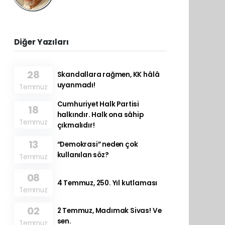
Diğer Yazıları
28
Skandallara rağmen, KK hâlâ
uyanmadı!
Temmuz
Cumhuriyet Halk Partisi
18
halkındır. Halk ona sâhip
Temmuz
çıkmalıdır!
13
“Demokrasi” neden çok
kullanılan söz?
Temmuz
08
4 Temmuz, 250. Yıl kutlaması
Temmuz
02
2 Temmuz, Madımak Sivas! Ve
sen.
Temmuz