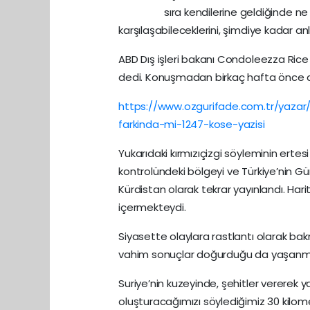
sıra kendilerine geldiğinde ne
karşılaşabileceklerini, şimdiye kadar an
ABD Dış işleri bakanı Condoleezza Rice
dedi. Konuşmadan birkaç hafta önce de 
https://www.ozgurifade.com.tr/yazar/
farkinda-mi-1247-kose-yazisi
Yukarıdaki kırmızıçizgi söyleminin ertes
kontrolündeki bölgeyi ve Türkiye’nin G
Kürdistan olarak tekrar yayınlandı. Har
içermekteydi.
Siyasette olaylara rastlantı olarak bakm
vahim sonuçlar doğurduğu da yaşanmış
Suriye’nin kuzeyinde, şehitler vererek ya
oluşturacağımızı söylediğimiz 30 kilome