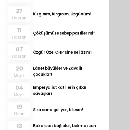
27
Kızgınım, Kırgınım, Üzgünüm!
Haziran
11
Çöküşümüze sebep partiler mi?
Haziran
07
Özgür Özel CHP’sine ne lâzım?
Haziran
20
Lânet büyükler ve Zavallı
çocuklar!
Mayıs
04
Emperyalist katillerin çıkar
savaşları
Mayıs
19
Sıra sana geliyor, bilesin!
Nisan
13
Bakarsan bağ olur, bakmazsan