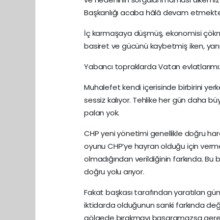
Başkanlığı acaba hâlâ devam etmekte
İç karmaşaya düşmüş, ekonomisi çökmüş
basiret ve gücünü kaybetmiş iken, yanı 
Yabancı topraklarda Vatan evlatlarımız
Muhalefet kendi içerisinde birbirini ye
sessiz kalıyor. Tehlike her gün daha büy
palan yok.
CHP yeni yönetimi genellikle doğru har
oyunu CHP’ye hayran olduğu için vermed
olmadığından verildiğinin farkında. Bu bi
doğru yolu arıyor.
Fakat başkası tarafından yaratılan g
iktidarda olduğunun sanki farkında deği
gölgede bırakmayı başaramazsa gerekli