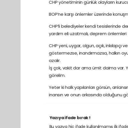
CHP yönetiminin günlük olayların kurucu
BOP’ne karşı önlemler üzerinde konuşmal
CHP’li belediyeler kendi tesislerinde d
yardım eli uzatmalı, deprem önlemleri
CHP yeni, uygar, olgun, açık, inkılapçı 
göstermezse, inandırmazsa, halkın oyun
azalır.
İş çok, vakit dar ama ümit daima var. 
görelim.
Yeter ki halk yapılanları görsün, anlans
inansın ve onun arkasında olduğunu gö
Yazıya ifade bırak !
Bu yazıya hiç ifade kullanılmamış ilk ifadey