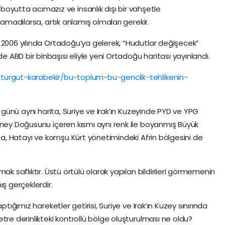
 boyutta acımazız ve insanlık dışı bir vahşetle
lamadılarsa, artık anlamış olmaları gerekir.
 2006 yılında Ortadoğu’ya gelerek, “Hudutlar değişecek”
ABD bir binbaşısı eliyle yeni Ortadoğu haritası yayınlandı.
turgut-karabekir/bu-toplum-bu-genclik-tehlikenin-
i günü aynı harita, Suriye ve Irak’ın Kuzeyinde PYD ve YPG
üney Doğusunu içeren kısmı aynı renk ile boyanmış Büyük
ita, Hatayı ve komşu Kürt yönetimindeki Afrin bölgesini de
ak saflıktır. Üstü örtülü olarak yapılan bildirileri görmemenin
 gerçeklerdir.
ptığımız hareketler getirisi, Suriye ve Irak’ın Kuzey sınırında
tre derinlikteki kontrollü bölge oluşturulması ne oldu?