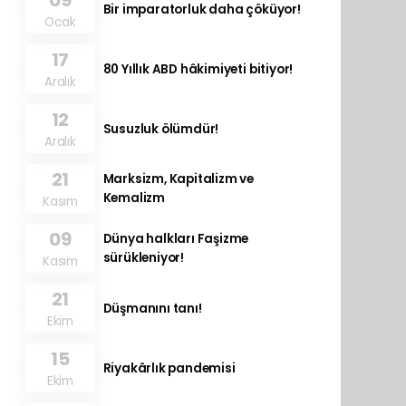
09
Bir imparatorluk daha çöküyor!
Ocak
17
80 Yıllık ABD hâkimiyeti bitiyor!
Aralık
12
Susuzluk ölümdür!
Aralık
21
Marksizm, Kapitalizm ve
Kemalizm
Kasım
09
Dünya halkları Faşizme
sürükleniyor!
Kasım
21
Düşmanını tanı!
Ekim
15
Riyakârlık pandemisi
Ekim