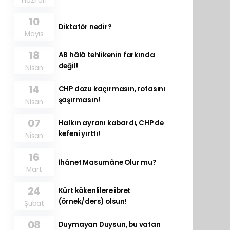
Haziran
10
Diktatör nedir?
Mayıs
18
AB hâlâ tehlikenin farkında
değil!
Nisan
14
CHP dozu kaçırmasın, rotasını
şaşırmasın!
Nisan
07
Halkın ayranı kabardı, CHP de
kefeni yırttı!
Nisan
16
İhânet Masumâne Olur mu?
Mart
24
Kürt kökenlilere ibret
(örnek/ders) olsun!
Şubat
08
Duymayan Duysun, bu vatan