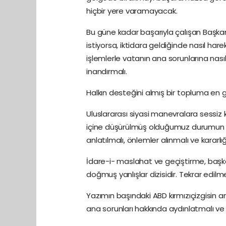
hiçbir yere varamayacak.
Bu güne kadar başarıyla çalışan Başkan
istiyorsa, iktidara geldiğinde nasıl h
işlemlerle vatanın ana sorunlarına nası
inandırmalı.
Halkın desteğini almış bir topluma en g
Uluslararası siyasi manevralara sessiz 
içine düşürülmüş olduğumuz durumun ned
anlatılmalı, önlemler alınmalı ve kararlı
İdare-i- maslahat ve geçiştirme, başka
doğmuş yanlışlar dizisidir. Tekrar edilm
Yazımın başındaki ABD kırmızıçizgisin a
ana sorunları hakkında aydınlatmalı ve 