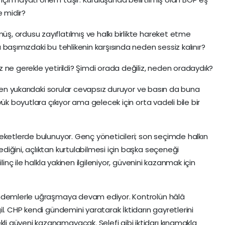
 midir?
, ordusu zayıflatılmış ve halkı birlikte hareket etme
başımızdaki bu tehlikenin karşısında neden sessiz kalınır?
 ne gerekle yetirildi? Şimdi orada değiliz, neden oradaydık?
rken yukarıdaki sorular cevapsız duruyor ve basın da buna
ük boyutlara çıkıyor ama gelecek için orta vadeli bile bir
eketlerde bulunuyor. Genç yöneticileri; son seçimde halkın
iğini, açlıktan kurtulabilmesi için başka seçeneği
linç ile halkla yakinen ilgileniyor, güvenini kazanmak için
ündemlerle uğraşmaya devam ediyor. Kontrolün hâlâ
l. CHP kendi gündemini yaratarak İktidarın gayretlerini
 güveni kazanamayacak. Selefi gibi iktidarı kınamakla