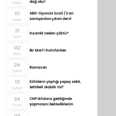
dağ olur!
Nisan
01
ABD-Siyonist İsrail / İran
savaşından çıkan ders!
Nisan
21
İnsanlık neden çöktü?
Mart
02
Bir Mart’ı hatırlarken
Mart
24
Ramazan
Şubat
13
Kötülerin yaptığı yapay zekâ,
tehlikeli olabilir mi?
Şubat
24
CHP iktidara geldiğinde
yapmasını beklediklerim
Ocak