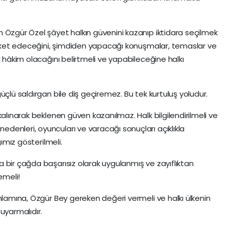
 Özgür Özel şâyet halkın güvenini kazanıp iktidara seçilmek
areket edeceğini, şimdiden yapacağı konuşmalar, temaslar ve
l hâkim olacağını belirtmeli ve yapabileceğine halkı
üçlü saldırgan bile diş geçiremez. Bu tek kurtuluş yoludur.
kalınarak beklenen güven kazanılmaz. Halk bilgilendirilmeli ve
enleri, oyuncuları ve varacağı sonuçları açıklıkla
ğımız gösterilmeli.
 bir çağda başarısız olarak uygulanmış ve zayıflıktan
emeli!
nlamına, Özgür Bey gereken değeri vermeli ve halkı ülkenin
uyarmalıdır.