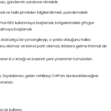
su, gündemin yaratıcısı olmalıdır.
ı ve halkı şimdiden bilgilendirmeli, uyandırmalıdır.
erhal GES kullanmaya başlamalı, bölgelerindeki çiftçiye
 almaya başlamalı.
ve Atatürkçü bir yol sergileyip, o yolda olduğunu halka
u alamaz ve birinci parti olamaz, iktidara gelme ihtimali de
Yeter ki o isteği ve basireti yeni yönetimin tümünden
ın, faydalansın, gelen tehlikeyi CHP’nin durdurabileceğine
stersin.
i siz kullanın.