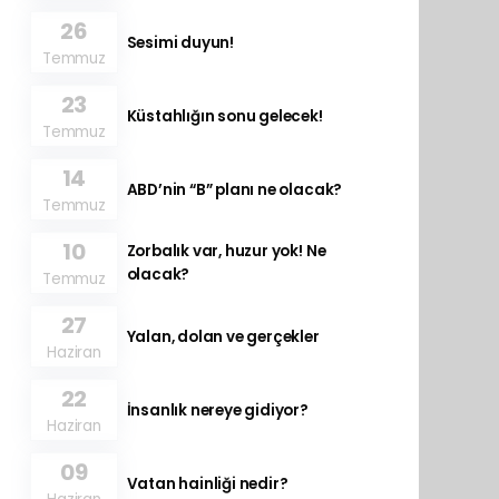
26
Sesimi duyun!
Temmuz
23
Küstahlığın sonu gelecek!
Temmuz
14
ABD’nin “B” planı ne olacak?
Temmuz
10
Zorbalık var, huzur yok! Ne
olacak?
Temmuz
27
Yalan, dolan ve gerçekler
Haziran
22
İnsanlık nereye gidiyor?
Haziran
09
Vatan hainliği nedir?