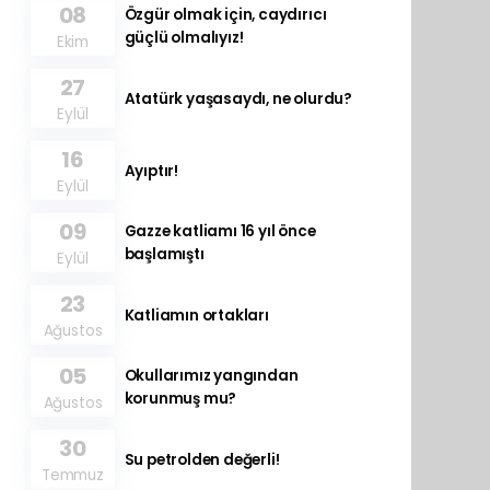
08
Özgür olmak için, caydırıcı
güçlü olmalıyız!
Ekim
27
Atatürk yaşasaydı, ne olurdu?
Eylül
16
Ayıptır!
Eylül
09
Gazze katliamı 16 yıl önce
başlamıştı
Eylül
23
Katliamın ortakları
Ağustos
05
Okullarımız yangından
korunmuş mu?
Ağustos
30
Su petrolden değerli!
Temmuz