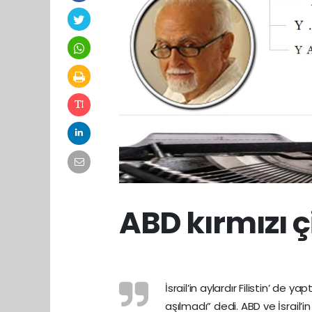
ABD kırmızı ç
İsrail’in aylardır Filistin’ de 
aşılmadı” dedi. ABD ve İsrail