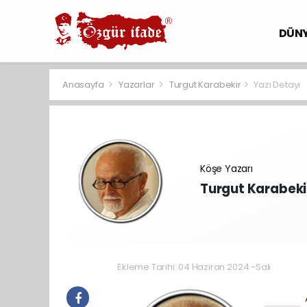
DÜN
Anasayfa
Yazarlar
Turgut Karabekir
Yazı Detayı
Köşe Yazarı
Turgut Karabeki
Ekleme Tarihi: 04 Haziran 2024 -Salı