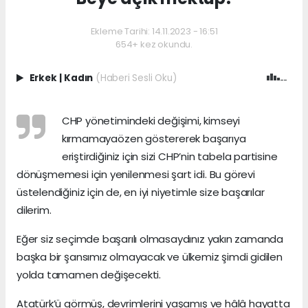
Ekleme Tarihi: 14.11.2023 - 16:51
654+ kez okundu.
Erkek
|
Kadın
(Haberi Sesli Oku)
CHP yönetimindeki değişimi, kimseyi
kırmamayaözen göstererek başarıya
eriştirdiğiniz için sizi CHP’nin tabela partisine
dönüşmemesi için yenilenmesi şart idi. Bu görevi
üstelendiğiniz için de, en iyi niyetimle size başarılar
dilerim.
Eğer siz seçimde başarılı olmasaydınız yakın zamanda
başka bir şansımız olmayacak ve ülkemiz şimdi gidilen
yolda tamamen değişecekti.
Atatürk’ü görmüş, devrimlerini yaşamış ve hâlâ hayatta