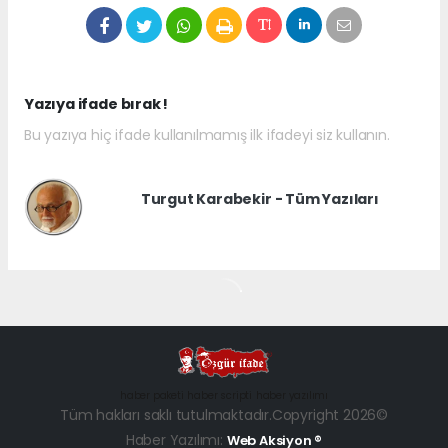
Yazıya ifade bırak !
Bu yazıya hiç ifade kullanılmamış ilk ifadeyi siz kullanın.
Turgut Karabekir - Tüm Yazıları
haber paketi
haber scripti
haber yazılımı
Tüm hakları saklı tutulmaktadır.Copyright 2026©
Haber Yazılımı:
Web Aksiyon ®