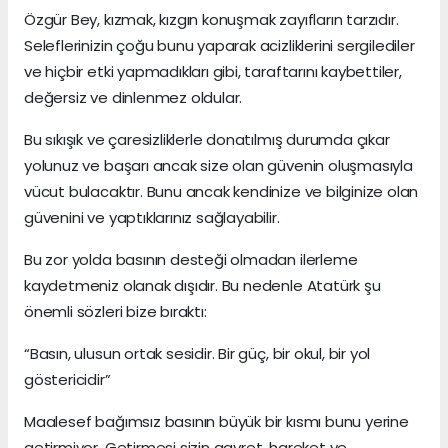
Özgür Bey, kızmak, kızgın konuşmak zayıfların tarzıdır.
Seleflerinizin çoğu bunu yaparak acizliklerini sergilediler
ve hiçbir etki yapmadıkları gibi, taraftarını kaybettiler,
değersiz ve dinlenmez oldular.
Bu sıkışık ve çaresizliklerle donatılmış durumda çıkar
yolunuz ve başarı ancak size olan güvenin oluşmasıyla
vücut bulacaktır. Bunu ancak kendinize ve bilginize olan
güvenini ve yaptıklarınız sağlayabilir.
Bu zor yolda basının desteği olmadan ilerleme
kaydetmeniz olanak dışıdır. Bu nedenle Atatürk şu
önemli sözleri bize bıraktı:
“Basın, ulusun ortak sesidir. Bir güç, bir okul, bir yol
göstericidir”
Maalesef bağımsız basının büyük bir kısmı bunu yerine
getirmiyor. Getirmesi sizin gayret, hareket ve