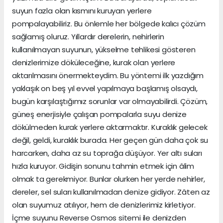
suyun fazla olan kısmını kuruyan yerlere
pompalayabiliriz. Bu önlemle her bölgede kalıcı çözüm
sağlamış oluruz. Yıllardır derelerin, nehirlerin
kullanılmayan suyunun, yükselme tehlikesi gösteren
denizlerimize döküleceğine, kurak olan yerlere
aktarılmasını önermekteydim. Bu yöntemi ilk yazdığım
yaklaşık on beş yıl evvel yapılmaya başlamış olsaydı,
bugün karşılaştığımız sorunlar var olmayabilirdi. Çözüm,
güneş enerjisiyle çalışan pompalarla suyu denize
dökülmeden kurak yerlere aktarmaktır. Kuraklık gelecek
değil, geldi, kuraklık burada. Her geçen gün daha çok su
harcarken, daha az su toprağa düşüyor. Yer altı suları
hızla kuruyor. Gidişin sonunu tahmin etmek için âlim
olmak ta gerekmiyor. Bunlar olurken her yerde nehirler,
dereler, sel suları kullanılmadan denize gidiyor. Zâten az
olan suyumuz atılıyor, hem de denizlerimiz kirletiyor.
İçme suyunu Reverse Osmos sitemi ile denizden