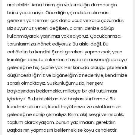
üretebiliriz. Ama tarım için ve kuraklığın durması için,
bunu yapamayız. Önerdiğim, şimdiden alınması
gereken yöntemler çok daha ucuz ve kalıcı çözümdür.
Biz suyumuz yeterli değilken, olanını denize döküp
kullanmayarak, yarınımızı yok ediyoruz. Çocuklarımıza,
torunlarımıza ihânet ediyoruz. Bu akılcı değil. Bu
cehâletin ta kendisi. Şimdi gerekeni yapmazsak, yarın
kuraklığın boyutu önlemlerin fayda etmeyeceği düzeye
geleceğine hiç şüphe yok. Her konuda olduğu gibi kendi
düşüncesizliğimiz ve bigâneliğimiz nedeniyle, kendimize
zararlı olmaktayız. Suskunluğumuzla, her şeyi
başkasından beklemekle, milletçe bir akıl tutulması
içindeyiz. Bu hastalıktan bizi başkası kurtarmaz. Biz
kendimiz silkinmeli, kendi hayâtımıza ve evlatlarımızın
geleceğine sâhip çıkmalıyız. Bilim, akıl, sevgi ve insanlık,
toplum olarak yaşam, bunun yapılmasını gerektirir.
Başkasının yapmasını beklemek ise koyu cehâlettir.