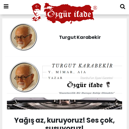
Turgut Karabekir
Yağış az, kuruyoruz! Ses çok,
susuyoruz!