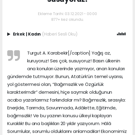
Ekleme Tarihi: 03.12.2021 - 00:00
877+ kez okundu.
Erkek
|
Kadın
(Haberi Sesli Oku)
Turgut A. Karabekir[/caption] Yağış az,
kuruyoruz! Ses çok, susuyoruz! Basın ülkenin
ana konuları üzerinde yazmıyor, anan konuları
gündemde tutmuyor. Bunun, Atatürk’ün temel uyarısı,
yol göstermesi olan, “Bağımsızlık ve Özgürlük
karakterimdir” demesini, hiçe saymak olduğunun
acaba yazarlarımız farkındalar mı? Bağımsızlık, sırasıyla:
Enerjide, Tarımda, Savunmada, Adâlette, Eğitimde,
bağımsızlık! Ve bu yazının konusu ülkeyi kaplayan
Kuraklık! Bu ana başlıkları 20 yıldır yazıyorum. Hâlâ
Sorumlular, sorumlu olduklarını anlamadılar! Ekonomimiz