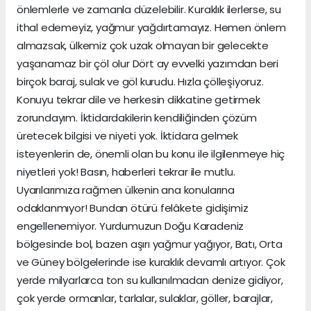
önlemlerle ve zamanla düzelebilir. Kuraklık ilerlerse, su
ithal edemeyiz, yağmur yağdırtamayız. Hemen önlem
almazsak, ülkemiz çok uzak olmayan bir gelecekte
yaşanamaz bir çöl olur Dört ay evvelki yazımdan beri
birçok baraj, sulak ve göl kurudu. Hızla çölleşiyoruz.
Konuyu tekrar dile ve herkesin dikkatine getirmek
zorundayım. İktidardakilerin kendiliğinden çözüm
üretecek bilgisi ve niyeti yok. İktidara gelmek
isteyenlerin de, önemli olan bu konu ile ilgilenmeye hiç
niyetleri yok! Basın, haberleri tekrar ile mutlu.
Uyarılarımıza rağmen ülkenin ana konularına
odaklanmıyor! Bundan ötürü felâkete gidişimiz
engellenemiyor. Yurdumuzun Doğu Karadeniz
bölgesinde bol, bazen aşırı yağmur yağıyor, Batı, Orta
ve Güney bölgelerinde ise kuraklık devamlı artıyor. Çok
yerde milyarlarca ton su kullanılmadan denize gidiyor,
çok yerde ormanlar, tarlalar, sulaklar, göller, barajlar,