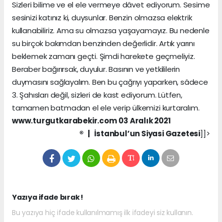
Sizleri bilime ve el ele vermeye dâvet ediyorum. Sesime
sesinizi katınız ki, duysunlar. Benzin olmazsa elektrik
kullanabiliriz. Ama su olmazsa yaşayamayız. Bu nedenle
su birçok bakımdan benzinden değerlidir. Artık yarını
beklemek zamanı geçti. Şimdi harekete geçmeliyiz.
Beraber bağırırsak, duyulur. Basının ve yetkililerin
duymasını sağlayalım. Ben bu çağrıyı yaparken, sâdece
3. Şahısları değil, sizleri de kast ediyorum. Lütfen,
tamamen batmadan el ele verip ülkemizi kurtaralım.
www.turgutkarabekir.com
03 Aralık 2021
®️ | İstanbul’un Siyasi Gazetesi
]]>
Yazıya ifade bırak !
Bu yazıya hiç ifade kullanılmamış ilk ifadeyi siz kullanın.