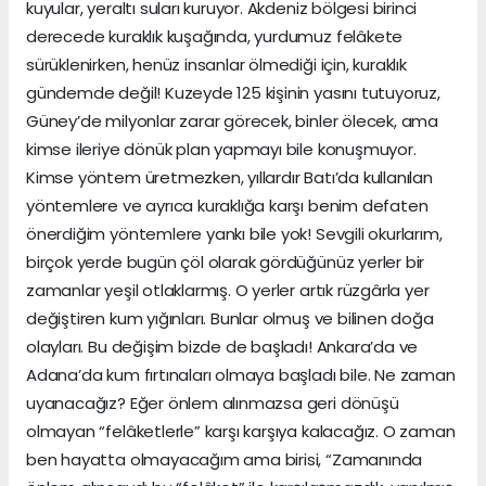
kuyular, yeraltı suları kuruyor. Akdeniz bölgesi birinci
derecede kuraklık kuşağında, yurdumuz felâkete
sürüklenirken, henüz insanlar ölmediği için, kuraklık
gündemde değil! Kuzeyde 125 kişinin yasını tutuyoruz,
Güney’de milyonlar zarar görecek, binler ölecek, ama
kimse ileriye dönük plan yapmayı bile konuşmuyor.
Kimse yöntem üretmezken, yıllardır Batı’da kullanılan
yöntemlere ve ayrıca kuraklığa karşı benim defaten
önerdiğim yöntemlere yankı bile yok! Sevgili okurlarım,
birçok yerde bugün çöl olarak gördüğünüz yerler bir
zamanlar yeşil otlaklarmış. O yerler artık rüzgârla yer
değiştiren kum yığınları. Bunlar olmuş ve bilinen doğa
olayları. Bu değişim bizde de başladı! Ankara’da ve
Adana’da kum fırtınaları olmaya başladı bile. Ne zaman
uyanacağız? Eğer önlem alınmazsa geri dönüşü
olmayan “felâketlerle” karşı karşıya kalacağız. O zaman
ben hayatta olmayacağım ama birisi, “Zamanında