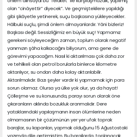
önlem alınsaydı bu “felâket” ile karşılaşmazdık, yapılmış
olan “cinâyettir” diyecek”. Ve geçmiştekilere yapıldığı
gibi şikâyetle yetinerek, suçu başkasına yükleyecekler.
Hâlbuki suçlu, şimdi önlem almayanlardır. Yâni bizleriz!
Başkası değil. Sessizliğimiz en büyük suç! Yapmamız
gerekeni söyleyeceğim zaman, toplum olarak negatif
yanımızın şâha kalkacağını biliyorum, ama gene de
görevimi yapacağım. Nasıl ki aktarılması çok daha zor
ve tehlikeli olan petrol borularla binlerce kilometre
aktarılıyor, su ondan daha kolay aktarılabilir.
Aktarılmalıdır. Bazı şeyler vardır ki yapmamak için para
sorun olamaz. Olursa ya ülke yok olur, ya da hayat!
Çölleşme ve su konusunda, parayı sorun olarak öne
çıkaranların aklında bozukluk aranmalıdır. Dere
yataklarındaki yapılaşmanın insan ölümlerine neden
olmamasının bir çözümünün yer yer ufak toprak
barajlar, su kapanları, yapmak olduğunu 15 Ağustostaki
yazımda dile getirmiştim. Bu barajlarda, toplanacak