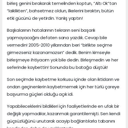
birleş genini bırakarak temelinden koptun, “Altı Ok”tan
“laiklikten”, bahsetmez oldun, ilkelerini bıraktın, bütün
etki gücünü de yetirdin. Yanlış yaptın!
Başkalarının hatalarının tekrarın seni başarılı
yapmayacağını defaten sana yazdık. Cevap bile
vermedin! 2005-2010 yıllarından beri “birlikte seçime
girmezseniz kazanamazsın” dedik. Benim kimseyle
birleşmeye ihtiyacım yok bile dedin. Birleşmedin ve her
seferinde kaybettin! Sonunda bu batağa düştük!
Son seçimde kaybetme korkusu içinde olan iktidarın ve
ondan geçinenlerin kaybetmemek için her türlü çareye
başvurma güçleri olduğu açık idi.
Yapabileceklerini bildikleri için faaliyetlerinde en ufak bir
değişik yapmadılar, kazanmak garantilemişti. Sen kendi
güçsüzlüğünü unutarak acayip bağlantılarla tabanını