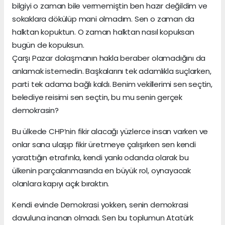
bilgiyi o zaman bile vermemiştin ben hazır değildim ve
sokaklara dökülüp mani olmadım. Sen o zaman da
halktan kopuktun. O zaman halktan nasıl kopuksan
bugün de kopuksun.
Çarşı Pazar dolaşmanın hakla beraber olamadığını da
anlamak istemedin. Başkalarını tek adamlıkla suçlarken,
parti tek adama bağlı kaldı. Benim vekillerimi sen seçtin,
belediye reisimi sen seçtin, bu mu senin gerçek
demokrasin?
Bu ülkede CHP’nin fikir alacağı yüzlerce insan varken ve
onlar sana ulaşıp fikir üretmeye çalışırken sen kendi
yarattığın etrafınla, kendi yankı odanda olarak bu
ülkenin parçalanmasında en büyük rol, oynayacak
olanlara kapıyı açık bıraktın.
Kendi evinde Demokrasi yokken, senin demokrasi
davuluna inanan olmadı. Sen bu toplumun Atatürk