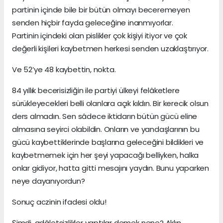
partinin içinde bile bir bütün olmayı beceremeyen
senden hiçbir fayda geleceğine inanmıyorlar.
Partinin içindeki olan pislikler çok kişiyi itiyor ve çok
değerli kişileri kaybetmen herkesi senden uzaklaştırıyor.
Ve 52’ye 48 kaybettin, nokta.
84 yıllık becerisizliğin ile partiyi ülkeyi felâketlere
sürükleyecekleri belli olanlara açık kıldın. Bir kerecik olsun
ders almadın. Sen sâdece iktidarın bütün gücü eline
almasına seyirci olabildin. Onların ve yandaşlarının bu
gücü kaybettiklerinde başlarına geleceğini bildikleri ve
kaybetmemek için her şeyi yapacağı belliyken, halka
onlar gidiyor, hatta gitti mesajını yaydın. Bunu yaparken
neye dayanıyordun?
Sonuç aczinin ifadesi oldu!
Şimdi, adâletsizlikler yaptılar demek nene? Aklın