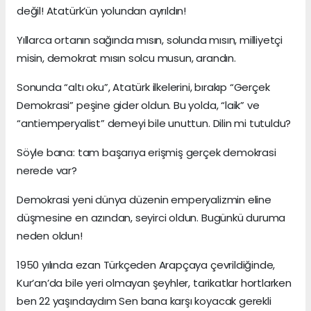
değil! Atatürk’ün yolundan ayrıldın!
Yıllarca ortanın sağında mısın, solunda mısın, milliyetçi
misin, demokrat mısın solcu musun, arandın.
Sonunda “altı oku”, Atatürk ilkelerini, bırakıp “Gerçek
Demokrasi” peşine gider oldun. Bu yolda, “laik” ve
“antiemperyalist” demeyi bile unuttun. Dilin mi tutuldu?
Söyle bana: tam başarıya erişmiş gerçek demokrasi
nerede var?
Demokrasi yeni dünya düzenin emperyalizmin eline
düşmesine en azından, seyirci oldun. Bugünkü duruma
neden oldun!
1950 yılında ezan Türkçeden Arapçaya çevrildiğinde,
Kur’an’da bile yeri olmayan şeyhler, tarikatlar hortlarken
ben 22 yaşındaydım Sen bana karşı koyacak gerekli