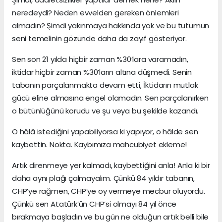
neredeydi? Neden evvelden gereken önlemleri
almadın? Şimdi yakınmaya hakkında yok ve bu tutumun
seni temelinin gözünde daha da zayıf gösteriyor.
Sen son 21 yılda hiçbir zaman %30’lara varamadın,
iktidar hiçbir zaman %30’ların altına düşmedi. Senin
tabanın parçalanmakta devam etti, İktidarın mutlak
gücü eline almasına engel olamadın. Sen parçalanırken
o bütünlüğünü korudu ve şu veya bu şekilde kazandı.
O hâlâ istediğini yapabiliyorsa ki yapıyor, o hâlde sen
kaybettin. Nokta. Kaybımıza mahcubiyet ekleme!
Artık direnmeye yer kalmadı, kaybettiğini anla! Anla ki bir
daha aynı plağı çalmayalım. Çünkü 84 yıldır tabanın,
CHP’ye rağmen, CHP’ye oy vermeye mecbur oluyordu.
Çünkü sen Atatürk’ün CHP’si olmayı 84 yıl önce
bırakmaya başladın ve bu gün ne olduğun artık belli bile