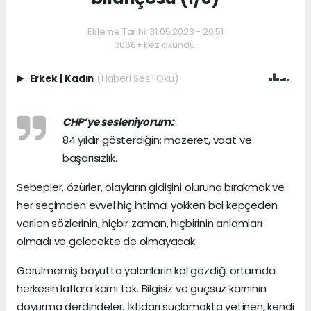
Ekleme Tarihi: 31.05.2023 - 20:51
3066+ kez okundu.
Erkek
|
Kadın
(Haberi Sesli Oku)
CHP’ye sesleniyorum:
84 yıldır gösterdiğin; mazeret, vaat ve
başarısızlık.
Sebepler, özürler, olayların gidişini oluruna bırakmak ve
her seçimden evvel hiç ihtimal yokken bol kepçeden
verilen sözlerinin, hiçbir zaman, hiçbirinin anlamları
olmadı ve gelecekte de olmayacak.
Görülmemiş boyutta yalanların kol gezdiği ortamda
herkesin laflara karnı tok. Bilgisiz ve güçsüz karnının
doyurma derdindeler. İktidarı suçlamakta yetinen, kendi