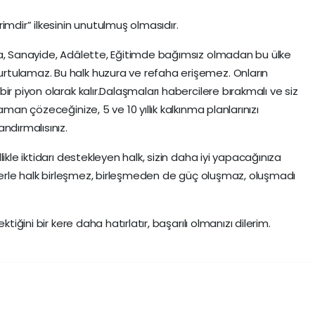
imdir” ilkesinin unutulmuş olmasıdır.
da, Sanayide, Adâlette, Eğitimde bağımsız olmadan bu ülke
tulamaz. Bu halk huzura ve refaha erişemez. Onların
ir piyon olarak kalır.Dalaşmaları habercilere bırakmalı ve siz
aman çözeceğinize, 5 ve 10 yıllık kalkınma planlarınızı
ndırmalısınız.
ikle iktidarı destekleyen halk, sizin daha iyi yapacağınıza
özlerle halk birleşmez, birleşmeden de güç oluşmaz, oluşmadı
tiğini bir kere daha hatırlatır, başarılı olmanızı dilerim.