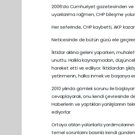
2006’da Cumhuriyet gazetesinden ve yı
uyarılarıma rağmen, CHP bileşme yolu
Her seferinde, CHP kaybetti, AKP kazan
Neticesinde de bütün gücü ele geçire
İktidar aklına geleni yaparken, muhalefe
unuttu. Halkla kaynaşmadan, düşünce
hareket etti ve ediliyor. İktidardan şik
yetinmenin, halka inmek ve başarıya er
2010 yılında gömlek sorunu ile başlaya
cevaplayarak, onu kendi çevresinde değe
Haberlerin ve yaptıkları yanlışlarının t
ediyorlar.
Ortaya atılan yalanlarla yardımcılarının
temel sorunlarını basınla kendi gündemi