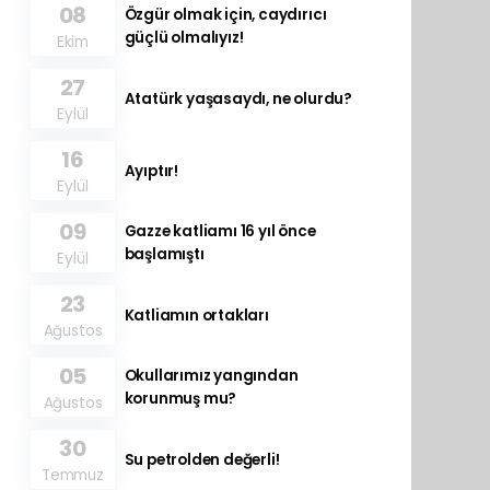
08
Özgür olmak için, caydırıcı
güçlü olmalıyız!
Ekim
27
Atatürk yaşasaydı, ne olurdu?
Eylül
16
Ayıptır!
Eylül
09
Gazze katliamı 16 yıl önce
başlamıştı
Eylül
23
Katliamın ortakları
Ağustos
05
Okullarımız yangından
korunmuş mu?
Ağustos
30
Su petrolden değerli!
Temmuz