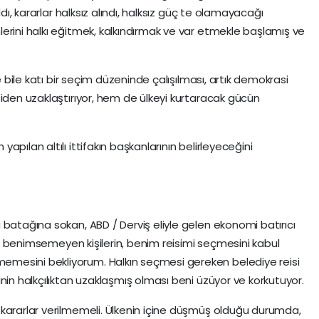
ldı, kararlar halksız alındı, halksız güç te olamayacağı
erini halkı eğitmek, kalkındırmak ve var etmekle başlamış ve
e bile katı bir seçim düzeninde çalışılması, artık demokrasi
tiden uzaklaştırıyor, hem de ülkeyi kurtaracak gücün
pılan altılı ittifakın başkanlarının belirleyeceğini
 batağına sokan, ABD / Derviş eliyle gelen ekonomi batırıcı
iği benimsemeyen kişilerin, benim reisimi seçmesini kabul
mesini bekliyorum. Halkın seçmesi gereken belediye reisi
nin halkçılıktan uzaklaşmış olması beni üzüyor ve korkutuyor.
kararlar verilmemeli. Ülkenin içine düşmüş olduğu durumda,