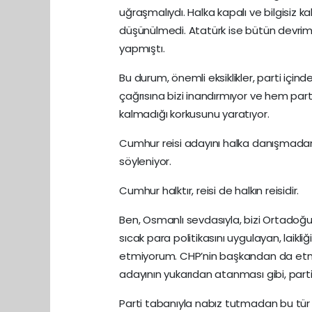
uğraşmalıydı. Halka kapalı ve bilgisiz ka
düşünülmedi. Atatürk ise bütün devriml
yapmıştı.
Bu durum, önemli eksiklikler, parti içind
çağrısına bizi inandırmıyor ve hem par
kalmadığı korkusunu yaratıyor.
Cumhur reisi adayını halka danışmadan ya
söyleniyor.
Cumhur halktır, reisi de halkın reisidir.
Ben, Osmanlı sevdasıyla, bizi Ortadoğu
sıcak para politikasını uygulayan, laikl
etmiyorum. CHP’nin başkandan da etme
adayının yukarıdan atanması gibi, parti
Parti tabanıyla nabız tutmadan bu tür 