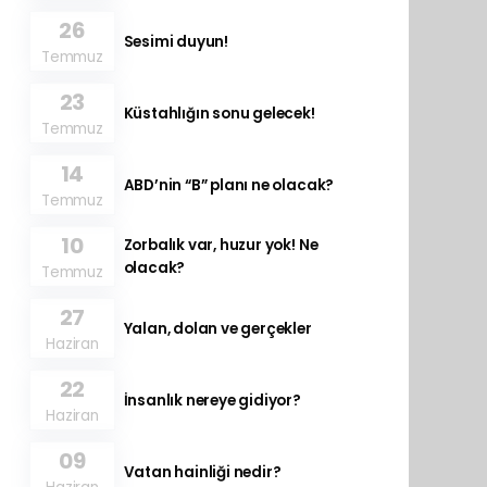
26
Sesimi duyun!
Temmuz
23
Küstahlığın sonu gelecek!
Temmuz
14
ABD’nin “B” planı ne olacak?
Temmuz
10
Zorbalık var, huzur yok! Ne
olacak?
Temmuz
27
Yalan, dolan ve gerçekler
Haziran
22
İnsanlık nereye gidiyor?
Haziran
09
Vatan hainliği nedir?