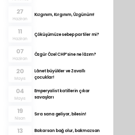
27
Kızgınım, Kırgınım, Üzgünüm!
Haziran
11
Çöküşümüze sebep partiler mi?
Haziran
07
Özgür Özel CHP’sine ne lâzım?
Haziran
20
Lânet büyükler ve Zavallı
çocuklar!
Mayıs
04
Emperyalist katillerin çıkar
savaşları
Mayıs
19
Sıra sana geliyor, bilesin!
Nisan
13
Bakarsan bağ olur, bakmazsan