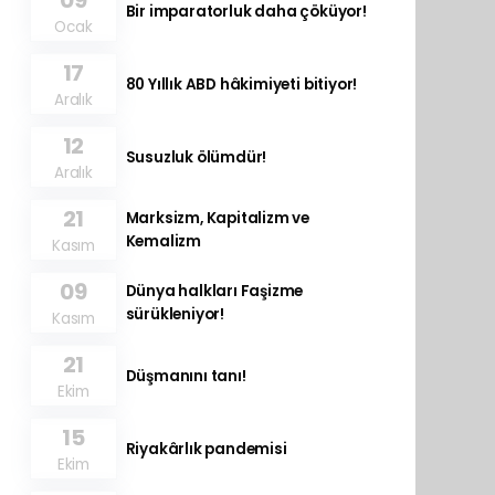
09
Bir imparatorluk daha çöküyor!
Ocak
17
80 Yıllık ABD hâkimiyeti bitiyor!
Aralık
12
Susuzluk ölümdür!
Aralık
21
Marksizm, Kapitalizm ve
Kemalizm
Kasım
09
Dünya halkları Faşizme
sürükleniyor!
Kasım
21
Düşmanını tanı!
Ekim
15
Riyakârlık pandemisi
Ekim