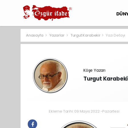
DÜN
Anasayfa
Yazarlar
Turgut Karabekir
Yazı Detayı
Köşe Yazarı
Turgut Karabeki
Ekleme Tarihi: 09 Mayıs 2022 -Pazartesi