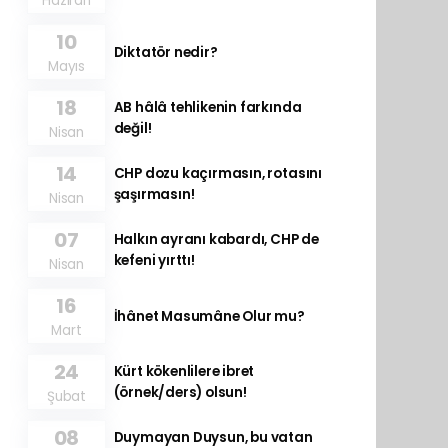
Haziran
10
Diktatör nedir?
Mayıs
18
AB hâlâ tehlikenin farkında
değil!
Nisan
14
CHP dozu kaçırmasın, rotasını
şaşırmasın!
Nisan
07
Halkın ayranı kabardı, CHP de
kefeni yırttı!
Nisan
16
İhânet Masumâne Olur mu?
Mart
24
Kürt kökenlilere ibret
(örnek/ders) olsun!
Şubat
08
Duymayan Duysun, bu vatan