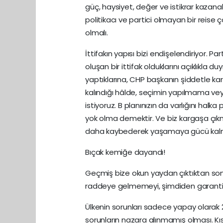
güç, haysiyet, değer ve istikrar kazana
politikacı ve partici olmayan bir reise
olmalı.
İttifakın yapısı bizi endişelendiriyor. P
oluşan bir ittifak olduklarını açıklıkla du
yaptıklarına, CHP başkanın şiddetle ka
kalındığı hâlde, seçimin yapılmama ve
istiyoruz. B planınızın da varlığını halk
yok olma demektir. Ve biz kargaşa çık
daha kaybederek yaşamaya gücü kal
Bıçak kemiğe dayandı!
Geçmiş bize okun yaydan çıktıktan son
raddeye gelmemeyi, şimdiden garanti
Ülkenin sorunları sadece yapay olarak 
sorunların nazara alınmamış olması. Kı