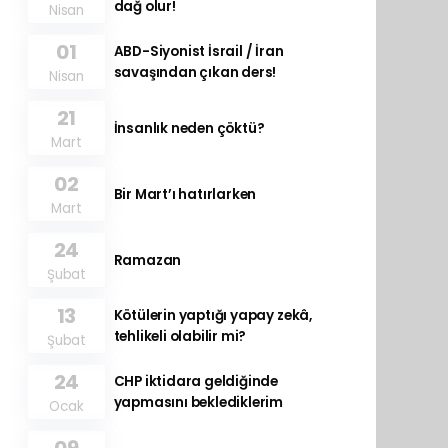
dağ olur!
Nisan
01
ABD-Siyonist İsrail / İran
savaşından çıkan ders!
Nisan
21
İnsanlık neden çöktü?
Mart
02
Bir Mart’ı hatırlarken
Mart
24
Ramazan
Şubat
13
Kötülerin yaptığı yapay zekâ,
tehlikeli olabilir mi?
Şubat
24
CHP iktidara geldiğinde
yapmasını beklediklerim
Ocak