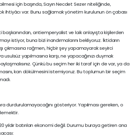
bilmesi için başında, Sayın Necdet Sezer niteliğinde,
 çok ihtiyâcı var. Bunu sağlamak yönetim kurulunun ön çabası
arti başkanından, antiemperyalist ve laik anlayışta kişilerden
ymayı istiyor, buna bizi inandırmalarını bekliyoruz. İktidarın
rşı çıkmasına rağmen, hiçbir şey yapamayarak seyirci
ya usulsüz yapılmasına karşı, ne yapacağınızı duymak
a paylaşmalısınız. Çünkü bu seçim her iki taraf için de var, ya da
masını, kan dökülmesini istemiyoruz. Bu toplumun bir seçim
madı.
ra durdurulamayacağını gösteriyor. Yapılması gereken, o
lemektir.
20 yıldır batırılan ekonomi değil. Durumu buraya getiren ana
sacası: