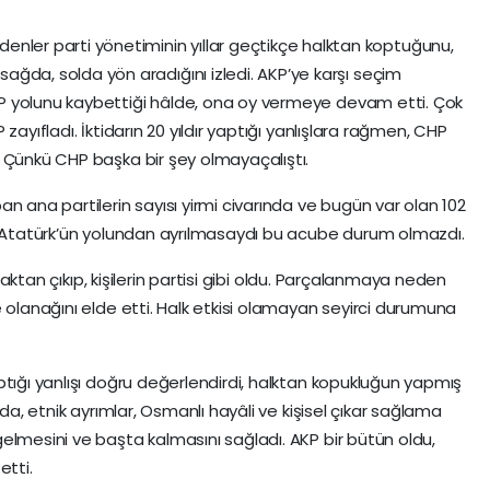
ler parti yönetiminin yıllar geçtikçe halktan koptuğunu,
sağda, solda yön aradığını izledi. AKP’ye karşı seçim
P yolunu kaybettiği hâlde, ona oy vermeye devam etti. Çok
zayıfladı. İktidarın 20 yıldır yaptığı yanlışlara rağmen, CHP
 Çünkü CHP başka bir şey olmayaçalıştı.
n ana partilerin sayısı yirmi civarında ve bugün var olan 102
HP Atatürk’ün yolundan ayrılmasaydı bu acube durum olmazdı.
lmaktan çıkıp, kişilerin partisi gibi oldu. Parçalanmaya neden
 olanağını elde etti. Halk etkisi olamayan seyirci durumuna
ptığı yanlışı doğru değerlendirdi, halktan kopukluğun yapmış
nda, etnik ayrımlar, Osmanlı hayâli ve kişisel çıkar sağlama
elmesini ve başta kalmasını sağladı. AKP bir bütün oldu,
tti.