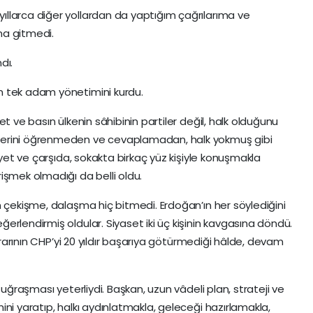
llarca diğer yollardan da yaptığım çağrılarıma ve
na gitmedi.
dı.
n tek adam yönetimini kurdu.
t ve basın ülkenin sâhibinin partiler değil, halk olduğunu
lerini öğrenmeden ve cevaplamadan, halk yokmuş gibi
âyet ve çarşıda, sokakta birkaç yüz kişiyle konuşmakla
işmek olmadığı da belli oldu.
n çekişme, dalaşma hiç bitmedi. Erdoğan’ın her söylediğini
rlendirmiş oldular. Siyaset iki üç kişinin kavgasına döndü.
ekrarının CHP’yi 20 yıldır başarıya götürmediği hâlde, devam
 uğraşması yeterliydi. Başkan, uzun vâdeli plan, strateji ve
ni yaratıp, halkı aydınlatmakla, geleceği hazırlamakla,