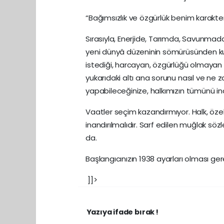
“Bağımsızlık ve özgürlük benim karakter
Sırasıyla, Enerjide, Tarımda, Savunma
yeni dünyâ düzeninin sömürüsünden kur
istediği, harcayan, özgürlüğü olmayan b
yukarıdaki altı ana sorunu nasıl ve ne z
yapabileceğinize, halkımızın tümünü ina
Vaatler seçim kazandırmıyor. Halk, özell
inandırılmalıdır. Sarf edilen muğlak s
da.
Başlangıcınızın 1938 ayarları olması gerek
]]>
Yazıya ifade bırak !