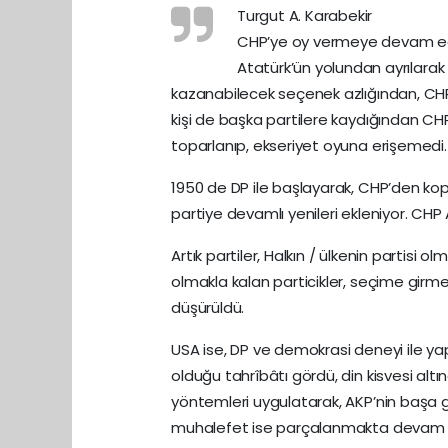
Turgut A. Karabekir
CHP’ye oy vermeye devam eden
Atatürk’ün yolundan ayrılarak 
kazanabilecek seçenek azlığından, CH
kişi de başka partilere kaydığından CHP 
toparlanıp, ekseriyet oyuna erişemedi.
1950 de DP ile başlayarak, CHP’den kopa
partiye devamlı yenileri ekleniyor. C
Artık partiler, Halkın / ülkenin partisi o
olmakla kalan particikler, seçime girme
düşürüldü.
USA ise, DP ve demokrasi deneyi ile ya
olduğu tahrîbâtı gördü, din kisvesi altı
yöntemleri uygulatarak, AKP’nin başa g
muhalefet ise parçalanmakta devam e