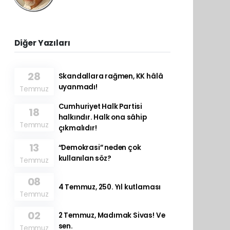
Diğer Yazıları
28
Skandallara rağmen, KK hâlâ
uyanmadı!
Temmuz
Cumhuriyet Halk Partisi
18
halkındır. Halk ona sâhip
Temmuz
çıkmalıdır!
13
“Demokrasi” neden çok
kullanılan söz?
Temmuz
08
4 Temmuz, 250. Yıl kutlaması
Temmuz
02
2 Temmuz, Madımak Sivas! Ve
sen.
Temmuz