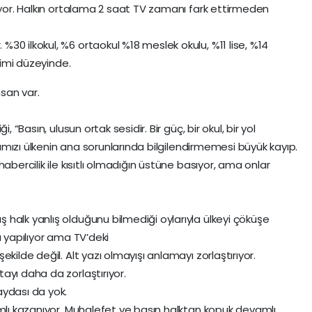
diyor. Halkın ortalama 2 saat TV zamanı fark ettirmeden
30 ilkokul, %6 ortaokul %18 meslek okulu, %11 lise, %14
itimi düzeyinde.
nsan var.
 “Basın, ulusun ortak sesidir. Bir güç, bir okul, bir yol
lkımızı ülkenin ana sorunlarında bilgilendirmemesi büyük kayıp.
abercilik ile kısıtlı olmadığın üstüne basıyor, ama onlar
halk yanlış olduğunu bilmediği oylarıyla ülkeyi çöküşe
ı yapılıyor ama TV’deki
kilde değil. Alt yazı olmayışı anlamayı zorlaştırıyor.
ayı daha da zorlaştırıyor.
aydası da yok.
amlı kazanıyor. Muhalefet ve basın halktan kopuk devamlı