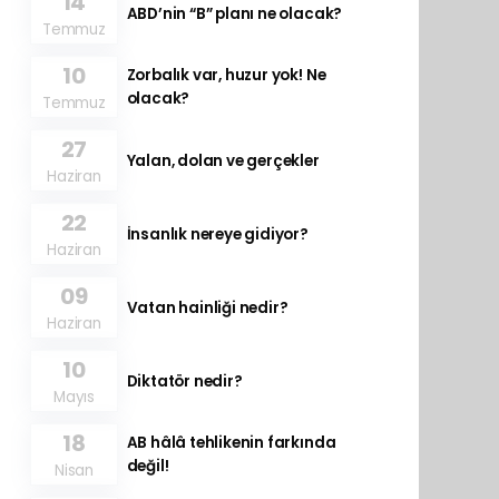
14
ABD’nin “B” planı ne olacak?
Temmuz
10
Zorbalık var, huzur yok! Ne
olacak?
Temmuz
27
Yalan, dolan ve gerçekler
Haziran
22
İnsanlık nereye gidiyor?
Haziran
09
Vatan hainliği nedir?
Haziran
10
Diktatör nedir?
Mayıs
18
AB hâlâ tehlikenin farkında
değil!
Nisan