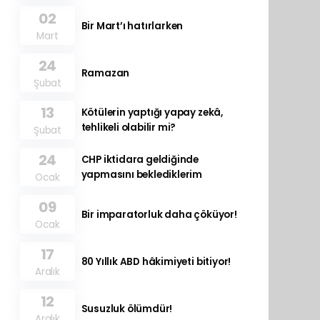
02
Bir Mart’ı hatırlarken
Mart
24
Ramazan
Şubat
13
Kötülerin yaptığı yapay zekâ,
tehlikeli olabilir mi?
Şubat
24
CHP iktidara geldiğinde
yapmasını beklediklerim
Ocak
09
Bir imparatorluk daha çöküyor!
Ocak
17
80 Yıllık ABD hâkimiyeti bitiyor!
Aralık
12
Susuzluk ölümdür!
Aralık