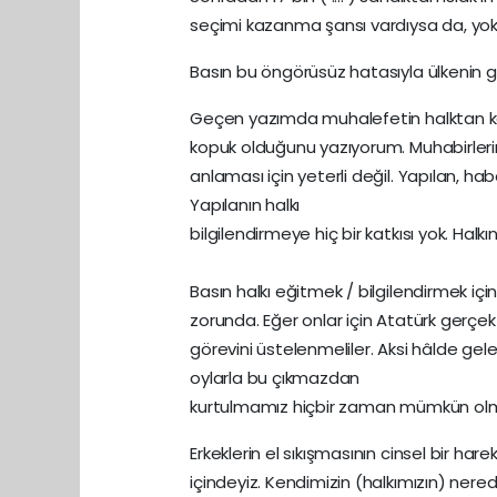
seçimi kazanma şansı vardıysa da, yok 
Basın bu öngörüsüz hatasıyla ülkenin 
Geçen yazımda muhalefetin halktan ko
kopuk olduğunu yazıyorum. Muhabirlerin
anlaması için yeterli değil. Yapılan, hab
Yapılanın halkı
bilgilendirmeye hiç bir katkısı yok. Halk
Basın halkı eğitmek / bilgilendirmek i
zorunda. Eğer onlar için Atatürk gerçek
görevini üstelenmeliler. Aksi hâlde gele
oylarla bu çıkmazdan
kurtulmamız hiçbir zaman mümkün ol
Erkeklerin el sıkışmasının cinsel bir har
içindeyiz. Kendimizin (halkımızın) ner