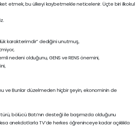
ket etmek, bu ülkeyi kaybetmekle neticelenir. Üçte biri ilkokul
z.
lük karakterimdir” dediğini unutmuş,
tmiyor,
önemli nedeni olduğunu, GENS ve RENS önemini,
ni,
ğunu ve Bunlar düzelmeden hiçbir şeyin, ekonominin de
ürü, bölücü Batı’nın desteği ile başımızda olduğunu
 kısa anekdotlarla TV’de herkes öğreninceye kadar açıklıkla