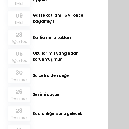
Eylül
09
Gazze katliamı 16 yıl önce
başlamıştı
Eylül
23
Katliamın ortakları
Ağustos
05
Okullarımız yangından
korunmuş mu?
Ağustos
30
Su petrolden değerli!
Temmuz
26
Sesimi duyun!
Temmuz
23
Küstahlığın sonu gelecek!
Temmuz