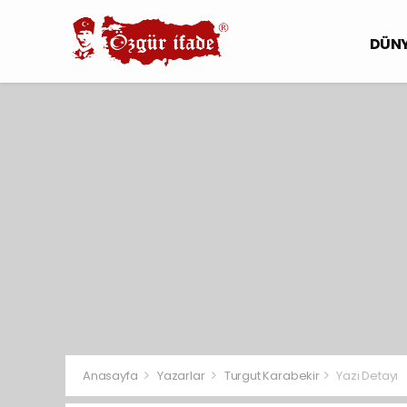
DÜN
Anasayfa
Yazarlar
Turgut Karabekir
Yazı Detayı