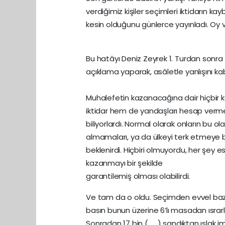
verdiğimiz kişiler seçimleri iktidarın k
kesin olduğunu günlerce yayınladı. Oy v
Bu hatâyı Deniz Zeyrek 1. Turdan sonra 
açıklama yaparak, asâletle yanlışını k
Muhalefetin kazanacağına dair hiçbir k
iktidar hem de yandaşları hesap verme
biliyorlardı. Normal olarak onların bu ola
almamaları, ya da ülkeyi terk etmeye 
beklenirdi. Hiçbiri olmuyordu, her şey 
kazanmayı bir şekilde
garantilemiş olması olabilirdi.
Ve tam da o oldu. Seçimden evvel bazı s
basın bunun üzerine 6’lı masadan ısrarl
Sonradan 17 bin ( .... ) sandıktan ıslak 