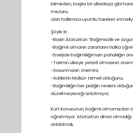
bilmeden, başka bir ülkedeyiz gibi hare
mezunu
olan halkımıza uyumlu hareket etmeliyi
Şöyle ki:
-Basın Atatürk’ün “Bağımsızlık ve özgür
-Bağımlı olmanın zararlarını halka öğre
-Enerjide bağımlılığımızın pahalılığın 
-Tarımın ülkeye yeterli olmasının önemi
-Savunmanın önemini,
-Adâletin Mülkün temeli olduğunu,
-Bağımlılığın her pisliğin nedeni oldu
düzelmeyeceği anlatmıyor,
Kürt konusunun, bağımlı olmamızdan öt
öğretmiyor. Atatürk’ün dinsiz olmadığı
anlatılmalı,