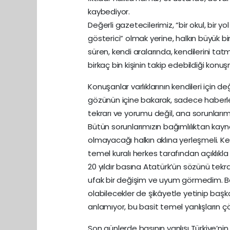
kaybediyor.
Değerli gazetecilerimiz, “bir okul, bir yol
gösterici” olmak yerine, halkın büyük bi
süren, kendi aralarında, kendilerini tatmi
birkaç bin kişinin takip edebildiği kon
Konuşanlar varlıklarının kendileri için d
gözünün içine bakarak, sadece haberle
tekrarı ve yorumu değil, ana sorunlarımı
Bütün sorunlarımızın bağımlılıktan kayn
olmayacağı halkın aklına yerleşmeli. K
temel kuralı herkes tarafından açıklıkla 
20 yıldır basına Atatürk’ün sözünü tek
ufak bir değişim ve uyum görmedim. Bas
olabilecekler de şikâyetle yetinip başk
anlamıyor, bu basit temel yanlışların
Son günlerde basının yanlışı Türkiye’n