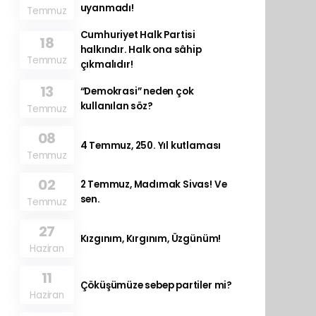
uyanmadı!
Temmuz
Cumhuriyet Halk Partisi
18
halkındır. Halk ona sâhip
Temmuz
çıkmalıdır!
13
“Demokrasi” neden çok
kullanılan söz?
Temmuz
08
4 Temmuz, 250. Yıl kutlaması
Temmuz
02
2 Temmuz, Madımak Sivas! Ve
sen.
Temmuz
27
Kızgınım, Kırgınım, Üzgünüm!
Haziran
11
Çöküşümüze sebep partiler mi?
Haziran