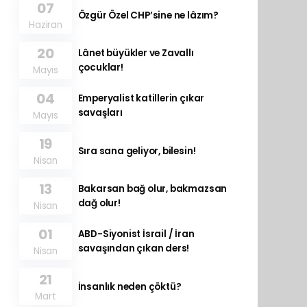
07
Özgür Özel CHP’sine ne lâzım?
Haziran
20
Lânet büyükler ve Zavallı
çocuklar!
Mayıs
04
Emperyalist katillerin çıkar
savaşları
Mayıs
19
Sıra sana geliyor, bilesin!
Nisan
13
Bakarsan bağ olur, bakmazsan
dağ olur!
Nisan
01
ABD-Siyonist İsrail / İran
savaşından çıkan ders!
Nisan
21
İnsanlık neden çöktü?
Mart