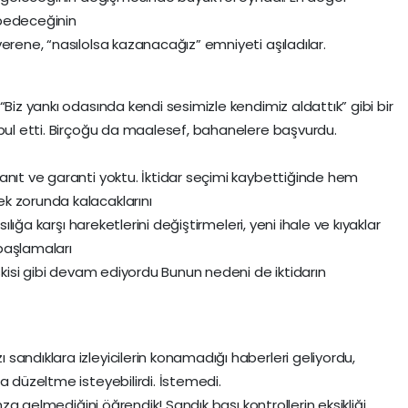
aybedeceğinin
erene, “nasılolsa kazanacağız” emniyeti aşıladılar.
“Biz yankı odasında kendi sesimizle kendimiz aldattık” gibi bir
abul etti. Birçoğu da maalesef, bahanelere başvurdu.
anıt ve garanti yoktu. İktidar seçimi kaybettiğinde hem
k zorunda kalacaklarını
sılığa karşı hareketlerini değiştirmeleri, yeni ihale ve kıyaklar
başlamaları
eskisi gibi devam ediyordu Bunun nedeni de iktidarın
andıklara izleyicilerin konamadığı haberleri geliyordu,
a düzeltme isteyebilirdi. İstemedi.
imza gelmediğini öğrendik! Sandık başı kontrollerin eksikliği