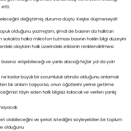
etti.
geleceğini değiştirmiş duruma düştü. Keşke düşmeseydi!
puk olduğunu yazmıştım, şimdi de basının da halktan
 sokakta halka mikrofon tutması basının haklın bilgi düzeyini
erdeki olayların halk üzerindeki etkisinin renklendirilmesi.
ın basına erişebileceği ve yankı alacağı hiçbir yol da yok!
çin ne kadar büyük bir sorumluluk altında olduğunu anlamak
ten bir anlam taşıyorsa, onun öğütlerini yerine getirme
ceğimizi tâyin eden halk bilgisiz kalacak ve verilen yanlış
mayacak.
eket olabileceğini ve şeriat istediğini söyleyebilen bir toplum
ede olduğunu