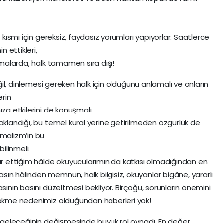
r kısmı için gereksiz, faydasız yorumları yapıyorlar. Saatlerce
n ettikleri,
uşmalarda, halk tamamen sıra dışı!
eğil, dinlemesi gereken halk için olduğunu anlamalı ve onların
rin
za etkilerini de konuşmalı.
aklandığı, bu temel kural yerine getirilmeden özgürlük de
emalizm’in bu
bilinmeli.
rar ettiğim hâlde okuyucularımın da katkısı olmadığından en
ın hâlinden memnun, halk bilgisiz, okuyanlar bigâne, yararlı
asının basını düzeltmesi bekliyor. Birçoğu, sorunların önemini
 çökme nedenimiz olduğundan haberleri yok!
in geleceğinin değişmesinde büyük rol oynadı. En değer