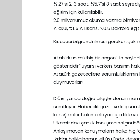
% 27’si 2-3 saat, %5.7’si 8 saat seyre
eğitim için kullanılabilir.
2.6 milyonumuz okuma yazma bilmiyor. %
Y. okul, %1.5 Y. Lisans, %0.5 Doktora eğ
Kısacası bilgilendirilmesi gereken çok i
Atatürk’ün müthiş bir öngörü ile söylediği,
göstericidir” uyarısı varken, basının ha
Atatürk gazetecilere sorumluluklarının h
duymuyorlar!
Diğer yanda doğru bilgiyle donanmamış 
sürüklüyor. Habercilik güzel ve kapsaml
konuşmalar halkın anlayacağı dilde ve şe
Ülkemizdeki çabuk konuşma salgını ihât
Anlaşılmayan konuşmaların halka hiç f
İktidar halkla hamur, eli üstünde, dev