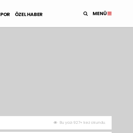
MENÜ
SPOR
ÖZEL HABER
Bu yazı 927+ kez okundu.