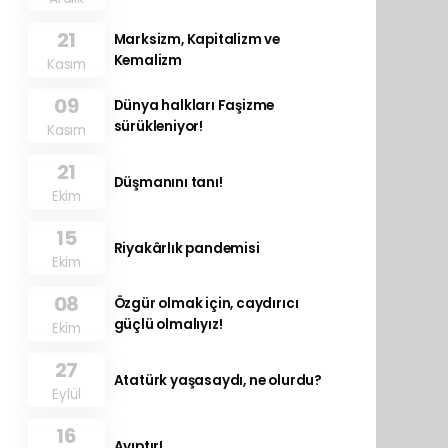
21
Marksizm, Kapitalizm ve
Kemalizm
Kasım
09
Dünya halkları Faşizme
sürükleniyor!
Kasım
21
Düşmanını tanı!
Ekim
15
Riyakârlık pandemisi
Ekim
08
Özgür olmak için, caydırıcı
güçlü olmalıyız!
Ekim
27
Atatürk yaşasaydı, ne olurdu?
Eylül
16
Ayıptır!