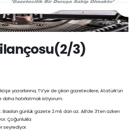
bilançosu(2/3)
öşe yazarlarına, TV’ye de çıkan gazetecilere, Atatürk’ün
re daha hatırlatmak istiyorum.
z. Basılan günlük gazete 2 mil. dan az. AB’de 3’ten azken
yor. Çoğunlukla
r seyrediyor.