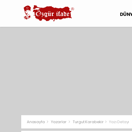
DÜN
Anasayfa
Yazarlar
Turgut Karabekir
Yazı Detayı