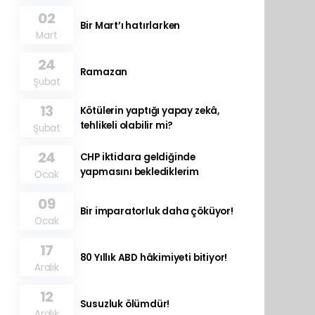
02
Bir Mart’ı hatırlarken
Mart
24
Ramazan
Şubat
13
Kötülerin yaptığı yapay zekâ,
tehlikeli olabilir mi?
Şubat
24
CHP iktidara geldiğinde
yapmasını beklediklerim
Ocak
09
Bir imparatorluk daha çöküyor!
Ocak
17
80 Yıllık ABD hâkimiyeti bitiyor!
Aralık
12
Susuzluk ölümdür!
Aralık