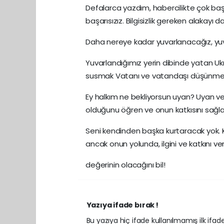
Defalarca yazdım, habercilikte çok baş
başarısızız. Bilgisizlik gereken alakayı
Daha nereye kadar yuvarlanacağız, yu
Yuvarlandığımız yerin dibinde yatan Ukr
susmak Vatanı ve vatandaşı düşünmey
Ey halkım ne bekliyorsun uyan? Uyan v
olduğunu öğren ve onun katkısını sağlay
Seni kendinden başka kurtaracak yok. Ku
ancak onun yolunda, ilgini ve katkını ve
değerinin olacağını bil!
Yazıya ifade bırak !
Bu yazıya hiç ifade kullanılmamış ilk ifadey