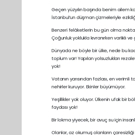
Geçen yüzyılın başında benim ailem kos
İstanbul’un düşman çizmeleriyle ezildiği
Benzeri felâketlerin bu gün olma noktası
Çoğunluk yoklukla kıvranırken varlıklı ve
Dünyada ne böyle bir ülke, nede bu ka
toplum var! Yapılan yolsuzlukları rezale
yok!
Vatanın yarısından fazlası, en verimli top
nehirler kuruyor. Ekinler büyümüyor.
Yeşillikler yok oluyor. Ülkenin ufak bir 
faydası yok!
Bir lokma yiyecek, bir avuç su için insanl
Olanlar, az okumuş olanların çaresizliği