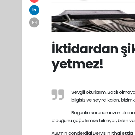
İktidardan şi
yetmez!
Sevgili okurlarım, Batılı olm
bilgisiz ve seyirci kalan, bizim
Bugünkü sorunumuzun ekonomi 
olduğunu çoğu kimse bilmiyor, bilen 
ABD’nin gönderdiği Derviş’in ithal ettiğ