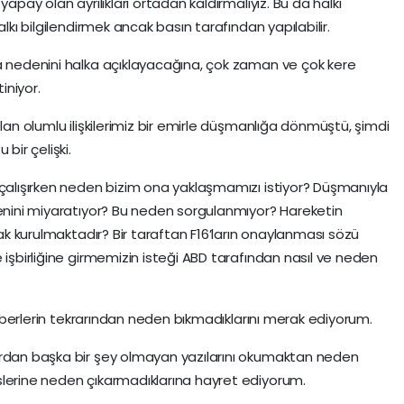
yapay olan ayrılıkları ortadan kaldırmalıyız. Bu da halkı
alkı bilgilendirmek ancak basın tarafından yapılabilir.
na nedenini halka açıklayacağına, çok zaman ve çok kere
iniyor.
olan olumlu ilişkilerimiz bir emirle düşmanlığa dönmüştü, şimdi
bir çelişki.
 çalışırken neden bizim ona yaklaşmamızı istiyor? Düşmanıyla
denini miyaratıyor? Bu neden sorgulanmıyor? Hareketin
zak kurulmaktadır? Bir taraftan F16’ların onaylanması sözü
 işbirliğine girmemizin isteği ABD tarafından nasıl ve neden
 haberlerin tekrarından neden bıkmadıklarını merak ediyorum.
ardan başka bir şey olmayan yazılarını okumaktan neden
slerine neden çıkarmadıklarına hayret ediyorum.