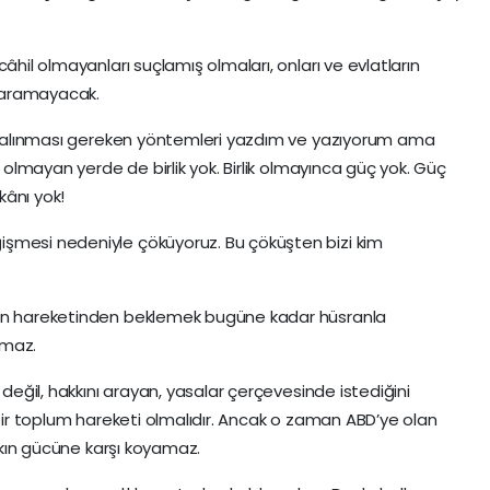
âhil olmayanları suçlamış olmaları, onları ve evlatların
 yaramayacak.
dır alınması gereken yöntemleri yazdım ve yazıyorum ama
k olmayan yerde de birlik yok. Birlik olmayınca güç yok. Güç
kânı yok!
şmesi nedeniyle çöküyoruz. Bu çöküşten bizi kim
nın hareketinden beklemek bugüne kadar hüsranla
amaz.
 değil, hakkını arayan, yasalar çerçevesinde istediğini
 bir toplum hareketi olmalıdır. Ancak o zaman ABD’ye olan
alkın gücüne karşı koyamaz.