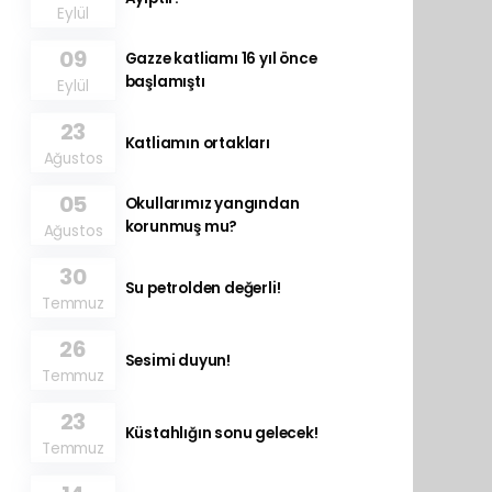
Eylül
09
Gazze katliamı 16 yıl önce
başlamıştı
Eylül
23
Katliamın ortakları
Ağustos
05
Okullarımız yangından
korunmuş mu?
Ağustos
30
Su petrolden değerli!
Temmuz
26
Sesimi duyun!
Temmuz
23
Küstahlığın sonu gelecek!
Temmuz