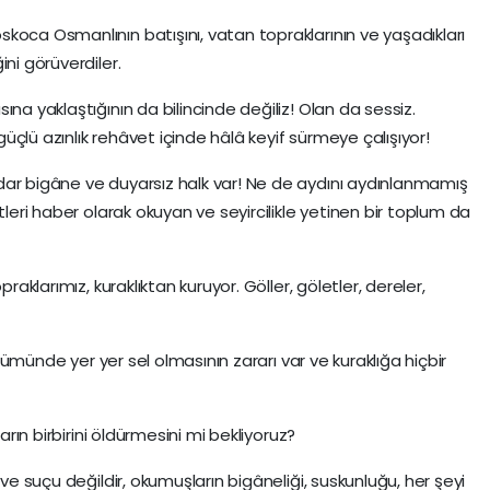
koca Osmanlının batışını, vatan topraklarının ve yaşadıkları
ni görüverdiler.
na yaklaştığının da bilincinde değiliz! Olan da sessiz.
 güçlü azınlık rehâvet içinde hâlâ keyif sürmeye çalışıyor!
dar bigâne ve duyarsız halk var! Ne de aydını aydınlanmamış
tleri haber olarak okuyan ve seyircilikle yetinen bir toplum da
raklarımız, kuraklıktan kuruyor. Göller, göletler, dereler,
bölümünde yer yer sel olmasının zararı var ve kuraklığa hiçbir
arın birbirini öldürmesini mi bekliyoruz?
 ve suçu değildir, okumuşların bigâneliği, suskunluğu, her şeyi