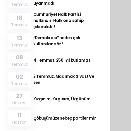
uyanmadı!
Temmuz
Cumhuriyet Halk Partisi
18
halkındır. Halk ona sâhip
Temmuz
çıkmalıdır!
13
“Demokrasi” neden çok
kullanılan söz?
Temmuz
08
4 Temmuz, 250. Yıl kutlaması
Temmuz
02
2 Temmuz, Madımak Sivas! Ve
sen.
Temmuz
27
Kızgınım, Kırgınım, Üzgünüm!
Haziran
11
Çöküşümüze sebep partiler mi?
Haziran