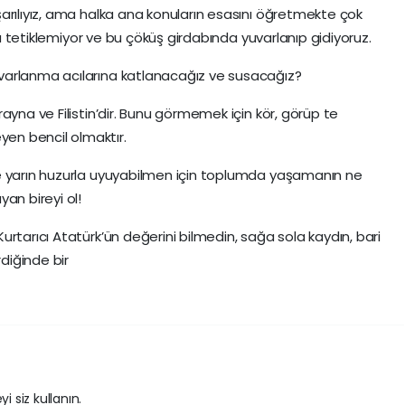
arılıyız, ama halka ana konuların esasını öğretmekte çok
 da tetiklemiyor ve bu çöküş girdabında yuvarlanıp gidiyoruz.
varlanma acılarına katlanacağız ve susacağız?
ayna ve Filistin’dir. Bunu görmemek için kör, görüp te
en bencil olmaktır.
e yarın huzurla uyuyabilmen için toplumda yaşamanın ne
an bireyi ol!
rtarıcı Atatürk’ün değerini bilmedin, sağa sola kaydın, bari
rdiğinde bir
i siz kullanın.