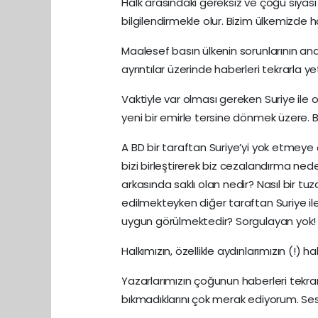
Halk arasındaki gereksiz ve çoğu siyasi 
bilgilendirmekle olur. Bizim ülkemizde h
Maalesef basın ülkenin sorunlarının a
ayrıntılar üzerinde haberleri tekrarla yet
Vaktiyle var olması gereken Suriye ile 
yeni bir emirle tersine dönmek üzere. Bu 
A BD bir taraftan Suriye’yi yok etmeye
bizi birleştirerek biz cezalandırma ne
arkasında saklı olan nedir? Nasıl bir tu
edilmekteyken diğer taraftan Suriye ile
uygun görülmektedir? Sorgulayan yok!
Halkımızın, özellikle aydınlarımızın (!)
Yazarlarımızın çoğunun haberleri tekr
bıkmadıklarını çok merak ediyorum. Se