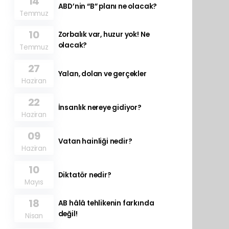
14
ABD’nin “B” planı ne olacak?
Temmuz
10
Zorbalık var, huzur yok! Ne
olacak?
Temmuz
27
Yalan, dolan ve gerçekler
Haziran
22
İnsanlık nereye gidiyor?
Haziran
09
Vatan hainliği nedir?
Haziran
10
Diktatör nedir?
Mayıs
18
AB hâlâ tehlikenin farkında
değil!
Nisan