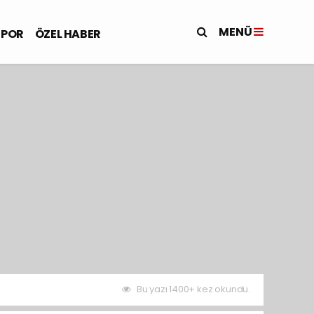
MENÜ
SPOR
ÖZEL HABER
Bu yazı 1400+ kez okundu.