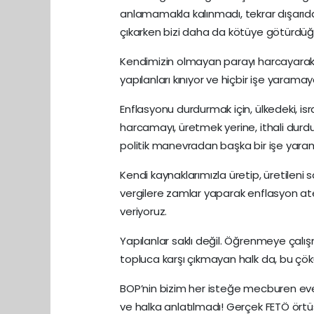
anlamamakla kalınmadı, tekrar dışarıdan
çıkarken bizi daha da kötüye götürdüğü
Kendimizin olmayan parayı harcayarak kalk
yapılanları kınıyor ve hiçbir işe yaramaya
Enflasyonu durdurmak için, ülkedeki, isra
harcamayı, üretmek yerine, ithali durdu
politik manevradan başka bir işe yaram
Kendi kaynaklarımızla üretip, üretileni
vergilere zamlar yaparak enflasyon ateş
veriyoruz.
Yapılanlar saklı değil. Öğrenmeye çalış
topluca karşı çıkmayan halk da, bu çök
BOP’nin bizim her isteğe mecburen ev
ve halka anlatılmadı! Gerçek FETÖ örtüs