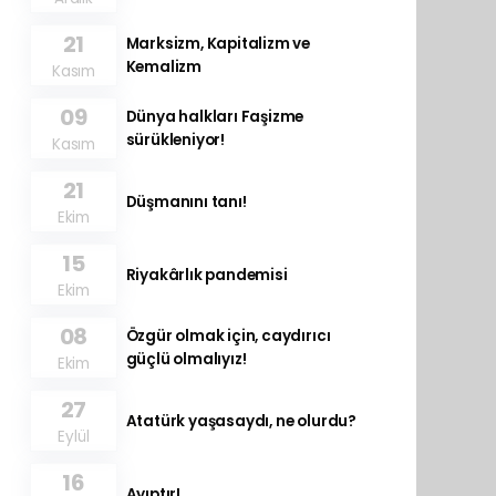
21
Marksizm, Kapitalizm ve
Kemalizm
Kasım
09
Dünya halkları Faşizme
sürükleniyor!
Kasım
21
Düşmanını tanı!
Ekim
15
Riyakârlık pandemisi
Ekim
08
Özgür olmak için, caydırıcı
güçlü olmalıyız!
Ekim
27
Atatürk yaşasaydı, ne olurdu?
Eylül
16
Ayıptır!