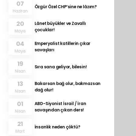
07
Özgür Özel CHP’sine ne lâzım?
Haziran
20
Lânet büyükler ve Zavallı
çocuklar!
Mayıs
04
Emperyalist katillerin çıkar
savaşları
Mayıs
19
Sıra sana geliyor, bilesin!
Nisan
13
Bakarsan bağ olur, bakmazsan
dağ olur!
Nisan
01
ABD-Siyonist İsrail / İran
savaşından çıkan ders!
Nisan
21
İnsanlık neden çöktü?
Mart