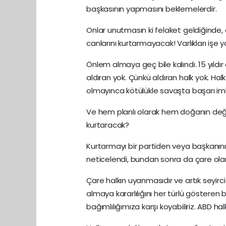
başkasının yapmasını beklemelerdir.
Onlar unutmasın ki felaket geldiğinde, c
canlarını kurtarmayacak! Varlıkları işe
Önlem almaya geç bile kalındı. 15 yıl
aldıran yok. Çünkü aldıran halk yok. Hal
olmayınca kötülükle savaşta başarı im
Ve hem planlı olarak hem doğanın deği
kurtaracak?
Kurtarmayı bir partiden veya başkanı
neticelendi, bundan sonra da çare ol
Çare halkın uyanmasıdır ve artık seyirci
almaya kararlılığını her türlü gösteren
bağımlılığımıza karşı koyabiliriz. ABD h