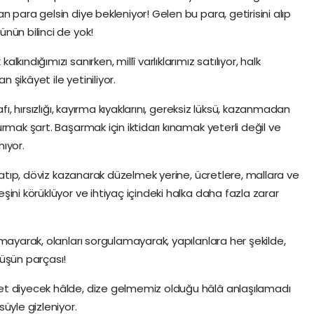
 para gelsin diye bekleniyor! Gelen bu para, getirisini alıp
nün bilinci de yok!
ındığımızı sanırken, millî varlıklarımız satılıyor, halk
n şikâyet ile yetiniliyor.
fı, hırsızlığı, kayırma kıyaklarını, gereksiz lüksü, kazanmadan
rmak şart. Başarmak için iktidarı kınamak yeterli değil ve
ıyor.
 satıp, döviz kazanarak düzelmek yerine, ücretlere, mallara ve
ini körüklüyor ve ihtiyaç içindeki halka daha fazla zarar
mayarak, olanları sorgulamayarak, yapılanlara her şekilde,
üşün parçası!
et diyecek hâlde, dize gelmemiz olduğu hâlâ anlaşılamadı
üyle gizleniyor.